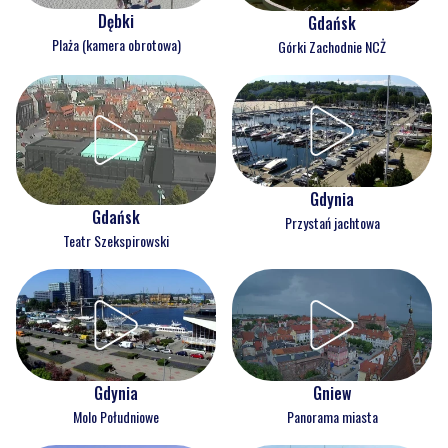
Dębki
Gdańsk
Plaża (kamera obrotowa)
Górki Zachodnie NCŻ
Gdynia
Gdańsk
Przystań jachtowa
Teatr Szekspirowski
Gdynia
Gniew
Molo Południowe
Panorama miasta