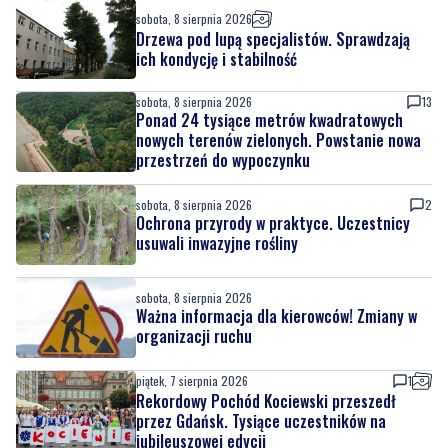
sobota, 8 sierpnia 2026
Drzewa pod lupą specjalistów. Sprawdzają
ich kondycję i stabilność
sobota, 8 sierpnia 2026
13
Ponad 24 tysiące metrów kwadratowych
nowych terenów zielonych. Powstanie nowa
przestrzeń do wypoczynku
sobota, 8 sierpnia 2026
2
Ochrona przyrody w praktyce. Uczestnicy
usuwali inwazyjne rośliny
sobota, 8 sierpnia 2026
Ważna informacja dla kierowców! Zmiany w
organizacji ruchu
piątek, 7 sierpnia 2026
1
Rekordowy Pochód Kociewski przeszedł
przez Gdańsk. Tysiące uczestników na
jubileuszowej edycji