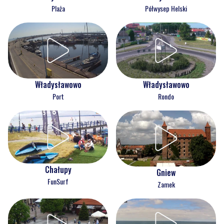
Plaża
Półwysep Helski
Władysławowo
Władysławowo
Port
Rondo
Chałupy
Gniew
FunSurf
Zamek