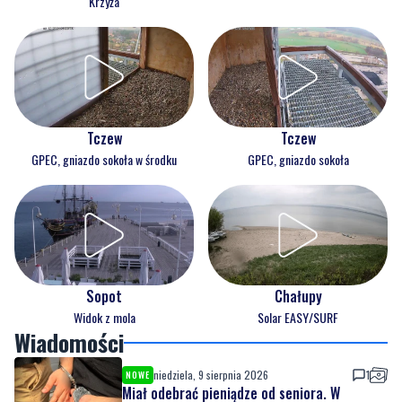
Krzyża
Tczew
Tczew
GPEC, gniazdo sokoła w środku
GPEC, gniazdo sokoła
Sopot
Chałupy
Widok z mola
Solar EASY/SURF
Wiadomości
niedziela, 9 sierpnia 2026
1
NOWE
Miał odebrać pieniądze od seniora. W