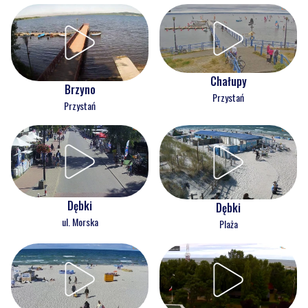
Chałupy
Brzyno
Przystań
Przystań
Dębki
Dębki
ul. Morska
Plaża