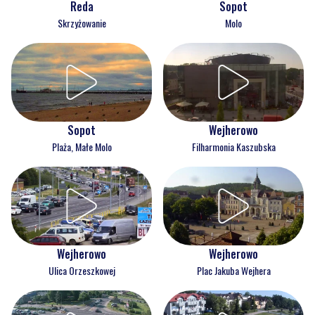
Reda
Sopot
Skrzyżowanie
Molo
Wejherowo
Sopot
Filharmonia Kaszubska
Plaża, Małe Molo
Wejherowo
Wejherowo
Ulica Orzeszkowej
Plac Jakuba Wejhera