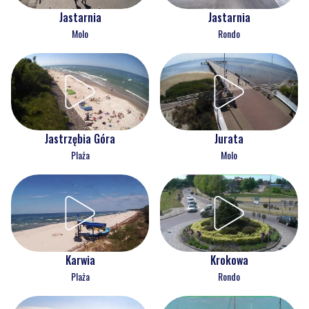
Jastarnia
Jastarnia
Molo
Rondo
Jastrzębia Góra
Jurata
Plaża
Molo
Karwia
Krokowa
Plaża
Rondo