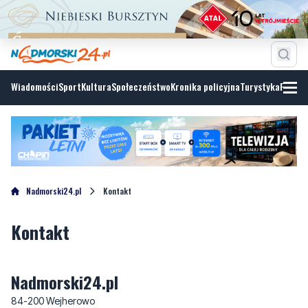
Wiadomości
Sport
Kultura
Społeczeństwo
Kronika policyjna
Turystyka
Fotoga
Nadmorski24.pl
Kontakt
Kontakt
Nadmorski24.pl
84-200 Wejherowo