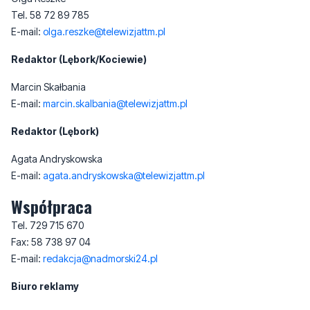
Tel. 58 72 89 785
E-mail:
olga.reszke@telewizjattm.pl
Redaktor (Lębork/Kociewie)
Marcin Skałbania
E-mail:
marcin.skalbania@telewizjattm.pl
Redaktor (Lębork)
Agata Andryskowska
E-mail:
agata.andryskowska@telewizjattm.pl
Współpraca
Tel. 729 715 670
Fax: 58 738 97 04
E-mail:
redakcja@nadmorski24.pl
Biuro reklamy