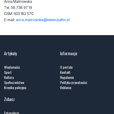
Anna Malinowska
Tel. 58 738 97 19
GSM: 603 182 570
E-mail:
anna.malinowska@telewizjattm.pl
Artykuły
Informacje
Wiadomości
O portalu
Sport
Kontakt
Kultura
Regulamin
Społeczeństwo
Polityka prywatności
Kronika policyjna
Reklama
Zobacz
Fotogalerie