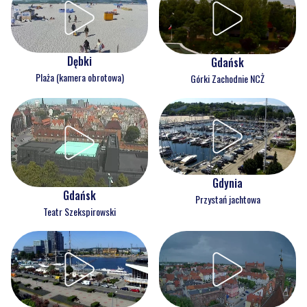
Dębki
Gdańsk
Plaża (kamera obrotowa)
Górki Zachodnie NCŻ
Gdynia
Gdańsk
Przystań jachtowa
Teatr Szekspirowski