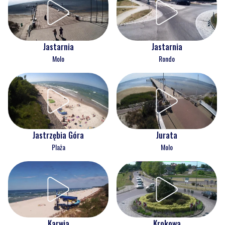
Jastarnia
Jastarnia
Molo
Rondo
Jastrzębia Góra
Jurata
Plaża
Molo
Karwia
Krokowa