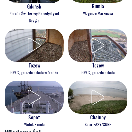
Rumia
Gdańsk
Wzgórze Markowca
Parafia Św. Teresy Benedykty od
Krzyża
Tczew
Tczew
GPEC, gniazdo sokoła w środku
GPEC, gniazdo sokoła
Sopot
Chałupy
Widok z mola
Solar EASY/SURF