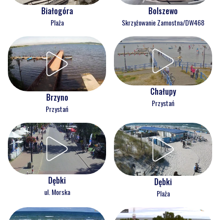
Białogóra
Bolszewo
Plaża
Skrzyżowanie Zamostna/DW468
Chałupy
Brzyno
Przystań
Przystań
Dębki
Dębki
ul. Morska
Plaża