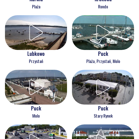
Plaża
Rondo
Lubkowo
Puck
Przystań
Plaża, Przystań, Molo
Puck
Puck
Molo
Stary Rynek