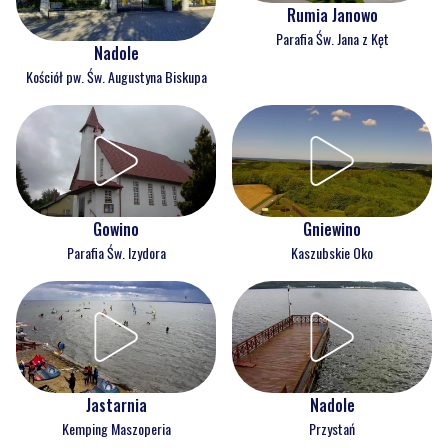
Rumia Janowo
Parafia Św. Jana z Kęt
Nadole
Kościół pw. Św. Augustyna Biskupa
Gowino
Gniewino
Parafia Św. Izydora
Kaszubskie Oko
Jastarnia
Nadole
Kemping Maszoperia
Przystań