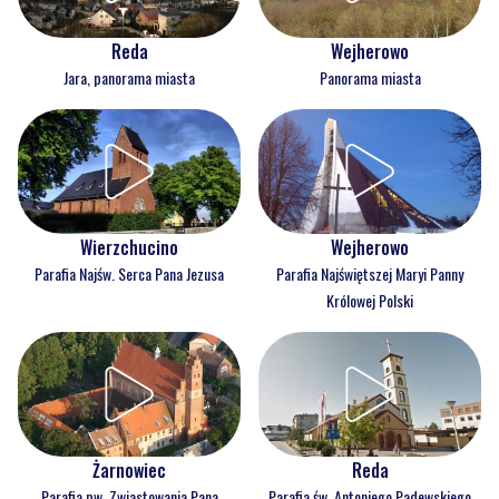
Reda
Wejherowo
Jara, panorama miasta
Panorama miasta
Wejherowo
Wierzchucino
Parafia Najświętszej Maryi Panny
Parafia Najśw. Serca Pana Jezusa
Królowej Polski
Reda
Żarnowiec
Parafia św. Antoniego Padewskiego
Parafia pw. Zwiastowania Pana