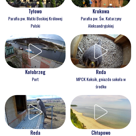
Tyłowo
Krokowa
Parafia pw. Matki Boskiej Królowej
Parafia pw. Św. Katarzyny
Polski
Aleksandryjskiej
Kołobrzeg
Reda
Port
MPCK Koksik, gniazdo sokoła w
środku
Reda
Chłapowo