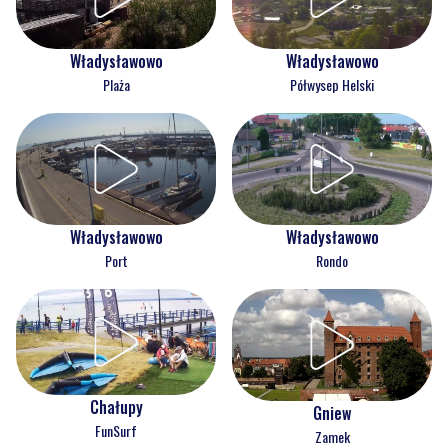
Władysławowo
Władysławowo
Plaża
Półwysep Helski
Władysławowo
Władysławowo
Port
Rondo
Chałupy
Gniew
FunSurf
Zamek