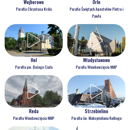
Wejherowo
Orle
Parafia Chrystusa Króla
Parafia Świętych Apostołów Piotra i
Pawła
Hel
Władysławowo
Parafia pw. Bożego Ciała
Parafia Wniebowzięcia NMP
Reda
Strzebielino
Parafia Wniebowzięcia NMP
Parafia św. Maksymiliana Kolbego