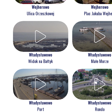
Wejherowo
Wejherowo
Ulica Orzeszkowej
Plac Jakuba Wejh
Władysławowo
Władysławowo
Widok na Bałtyk
Małe Morze
Władysławowo
Władysławowo
Port
Rondo