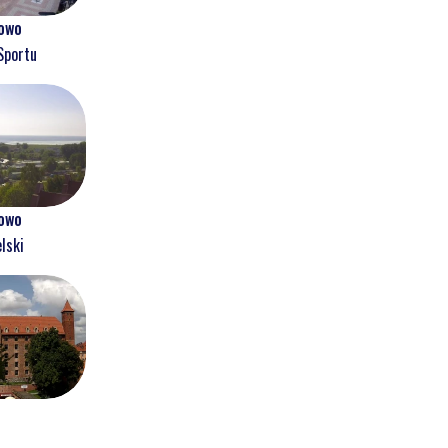
owo
Sportu
owo
lski