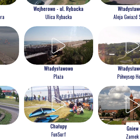
Wejherowo - ul. Rybacka
Władysław
era
Ulica Rybacka
Aleja Gwiazd 
Władysławowo
Władysław
Plaża
Półwysep He
Chałupy
Gniew
FunSurf
Zamek