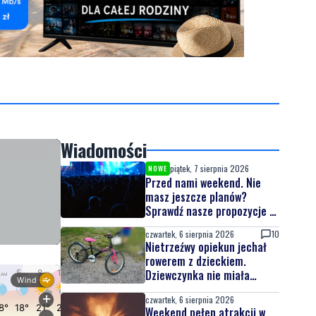
Wiadomości
piątek, 7 sierpnia 2026
NOWE
Przed nami weekend. Nie
masz jeszcze planów?
Sprawdź nasze propozycje w
powiecie wejherowskim i
czwartek, 6 sierpnia 2026
10
puckim
Nietrzeźwy opiekun jechał
rowerem z dzieckiem.
Dziewczynka nie miała
kasku
czwartek, 6 sierpnia 2026
Weekend pełen atrakcji w