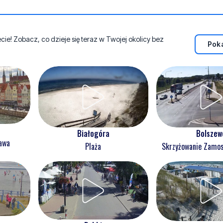
e! Zobacz, co dzieje się teraz w Twojej okolicy bez
Poka
Białogóra
Bolszew
ława
Plaża
Skrzyżowanie Zam