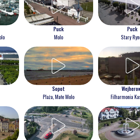
Puck
Puck
olo
Molo
Stary Ryn
Wejhero
Sopot
Filharmonia Ka
Plaża, Małe Molo