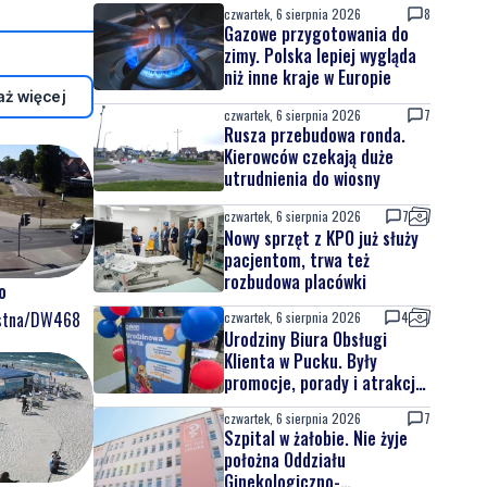
czwartek, 6 sierpnia 2026
8
Gazowe przygotowania do
zimy. Polska lepiej wygląda
niż inne kraje w Europie
ż więcej
czwartek, 6 sierpnia 2026
7
Rusza przebudowa ronda.
Kierowców czekają duże
utrudnienia do wiosny
czwartek, 6 sierpnia 2026
7
Nowy sprzęt z KPO już służy
pacjentom, trwa też
rozbudowa placówki
o
ostna/DW468
czwartek, 6 sierpnia 2026
4
Urodziny Biura Obsługi
Klienta w Pucku. Były
promocje, porady i atrakcje
dla najmłodszych
czwartek, 6 sierpnia 2026
7
Szpital w żałobie. Nie żyje
położna Oddziału
Ginekologiczno-