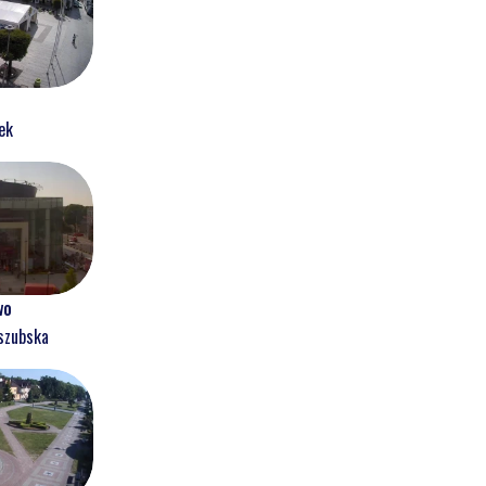
ek
wo
szubska