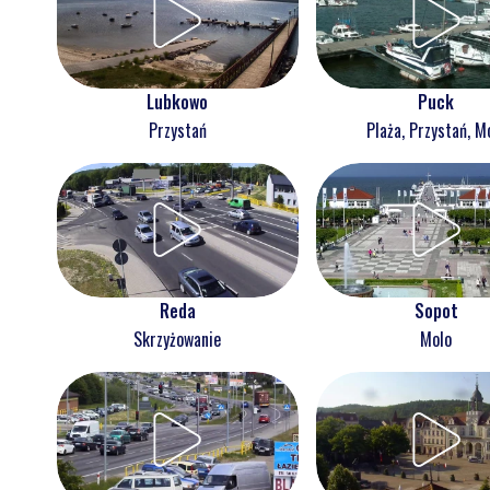
Lubkowo
Puck
Przystań
Plaża, Przystań, M
Reda
Sopot
Skrzyżowanie
Molo