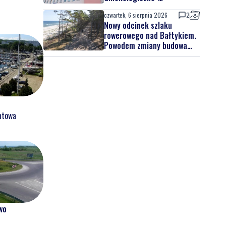
Położniczego
czwartek, 6 sierpnia 2026
2
Nowy odcinek szlaku
rowerowego nad Bałtykiem.
Powodem zmiany budowa
elektrowni jądrowej
htowa
wo