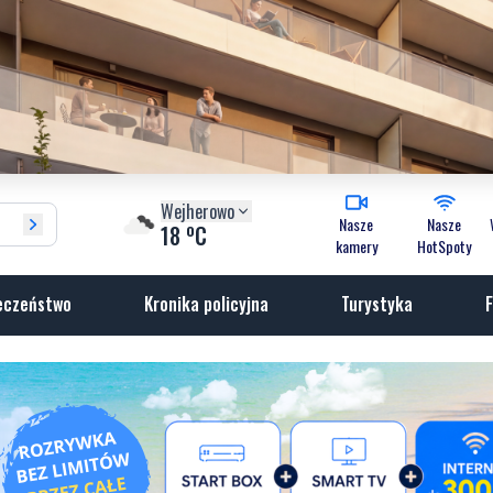
Wejherowo
Nasze
Nasze
o
18
C
kamery
HotSpoty
eczeństwo
Kronika policyjna
Turystyka
F