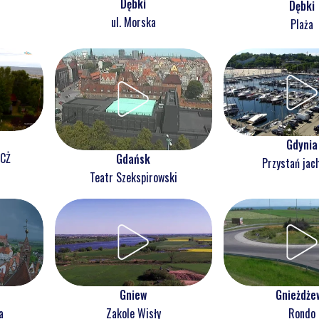
Dębki
Dębki
ul. Morska
Plaża
Gdynia
NCŻ
Gdańsk
Przystań jac
Teatr Szekspirowski
Gnieżdże
Gniew
Rondo
a
Zakole Wisły