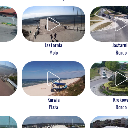
Jastarnia
Jastarni
Molo
Rondo
Karwia
Krokow
Plaża
Rondo