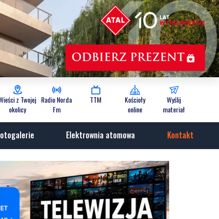
Wieści z Twojej
Radio Norda
TTM
Kościoły
Wyślij
okolicy
Fm
online
materiał
otogalerie
Elektrownia atomowa
Kontakt