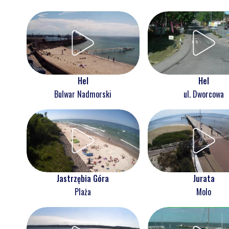
Hel
Hel
Bulwar Nadmorski
ul. Dworcowa
Jastrzębia Góra
Jurata
Plaża
Molo