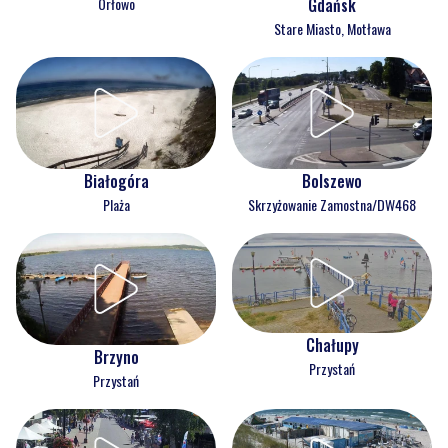
Orłowo
Gdańsk
Stare Miasto, Motława
Białogóra
Bolszewo
Plaża
Skrzyżowanie Zamostna/DW468
Chałupy
Brzyno
Przystań
Przystań