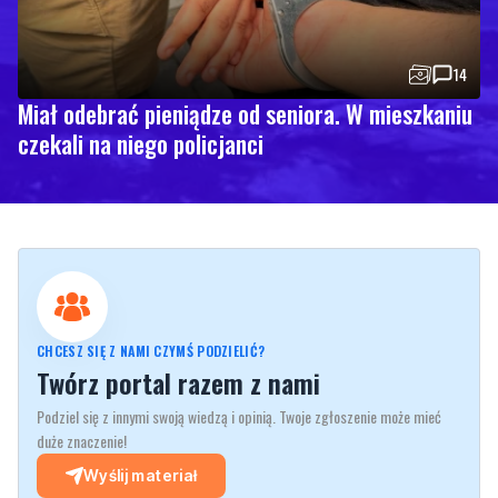
14
Miał odebrać pieniądze od seniora. W mieszkaniu
czekali na niego policjanci
CHCESZ SIĘ Z NAMI CZYMŚ PODZIELIĆ?
Twórz portal razem z nami
Podziel się z innymi swoją wiedzą i opinią. Twoje zgłoszenie może mieć
duże znaczenie!
Wyślij materiał