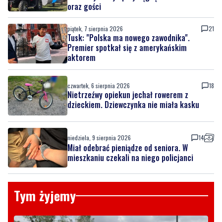
oraz gości
piątek, 7 sierpnia 2026
21
Tusk: "Polska ma nowego zawodnika".
Premier spotkał się z amerykańskim
aktorem
czwartek, 6 sierpnia 2026
18
Nietrzeźwy opiekun jechał rowerem z
dzieckiem. Dziewczynka nie miała kasku
niedziela, 9 sierpnia 2026
14
Miał odebrać pieniądze od seniora. W
mieszkaniu czekali na niego policjanci
Tym żyjemy