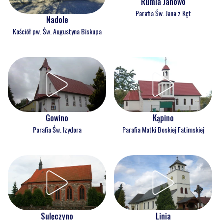
Rumia Janowo
Parafia Św. Jana z Kęt
Nadole
Kościół pw. Św. Augustyna Biskupa
Gowino
Kąpino
Parafia Św. Izydora
Parafia Matki Boskiej Fatimskiej