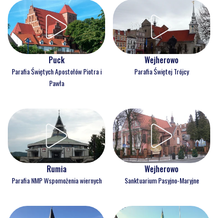
Parafia Wniebowzięcia NMP
Parafia św. Józefa Rzemieślnika
Puck
Wejherowo
Parafia Świętych Apostołów Piotra i
Parafia Świętej Trójcy
Pawła
Rumia
Wejherowo
Parafia NMP Wspomożenia wiernych
Sanktuarium Pasyjno-Maryjne