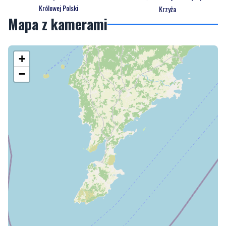
Gdynia
Gdańsk
Parafia Najświętszej Maryi Panny
Parafia Św. Teresy Benedykty od
Królowej Polski
Krzyża
Mapa z kamerami
+
−