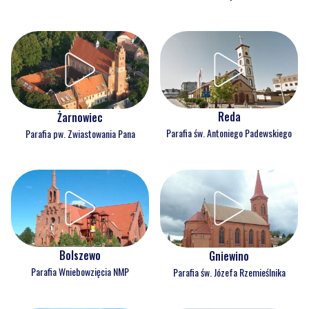
Wejherowo
Wierzchucino
Parafia Najświętszej Maryi Panny
Parafia Najśw. Serca Pana Jezusa
Królowej Polski
Reda
Żarnowiec
Parafia św. Antoniego Padewskiego
Parafia pw. Zwiastowania Pana
Bolszewo
Gniewino