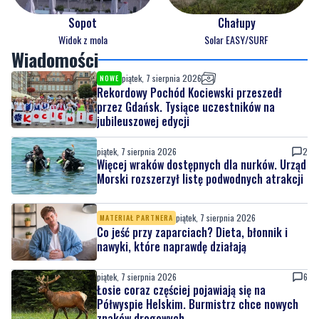
Sopot
Chałupy
Widok z mola
Solar EASY/SURF
Wiadomości
piątek, 7 sierpnia 2026
NOWE
Rekordowy Pochód Kociewski przeszedł
przez Gdańsk. Tysiące uczestników na
jubileuszowej edycji
piątek, 7 sierpnia 2026
2
Więcej wraków dostępnych dla nurków. Urząd
Morski rozszerzył listę podwodnych atrakcji
piątek, 7 sierpnia 2026
MATERIAŁ PARTNERA
Co jeść przy zaparciach? Dieta, błonnik i
nawyki, które naprawdę działają
piątek, 7 sierpnia 2026
6
Łosie coraz częściej pojawiają się na
Półwyspie Helskim. Burmistrz chce nowych
znaków drogowych