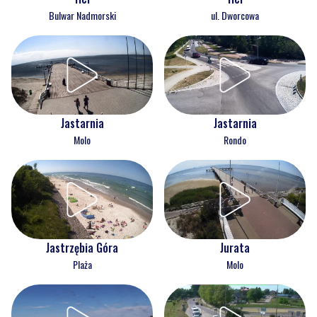
Bulwar Nadmorski
ul. Dworcowa
Jastarnia
Jastarnia
Molo
Rondo
Jastrzębia Góra
Jurata
Plaża
Molo