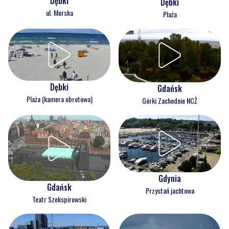
Dębki
Dębki
ul. Morska
Plaża
Dębki
Gdańsk
Plaża (kamera obrotowa)
Górki Zachodnie NCŻ
Gdynia
Gdańsk
Przystań jachtowa
Teatr Szekspirowski