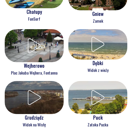
Chałupy
Gniew
FunSurf
Zamek
Dębki
Wejherowo
Widok z wieży
Plac Jakuba Wejhera, Fontanna
Grudziądz
Puck
Widok na Wisłę
Zatoka Pucka