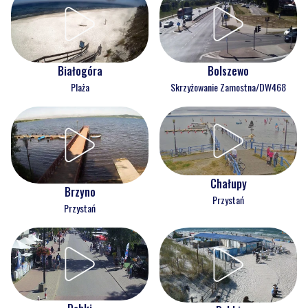
Białogóra
Bolszewo
Plaża
Skrzyżowanie Zamostna/DW468
Chałupy
Brzyno
Przystań
Przystań