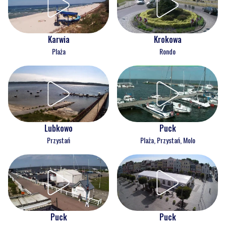
Karwia
Krokowa
Plaża
Rondo
Lubkowo
Puck
Przystań
Plaża, Przystań, Molo
Puck
Puck