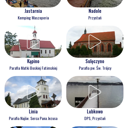
Jastarnia
Nadole
Kemping Maszoperia
Przystań
Kąpino
Sulęczyno
Parafia Matki Boskiej Fatimskiej
Parafia pw. Św. Trójcy
Linia
Lubkowo
Parafia Najśw. Serca Pana Jezusa
DPS, Przystań