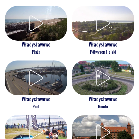
Władysławowo
Władysławowo
Plaża
Półwysep Helski
Władysławowo
Władysławowo
Port
Rondo