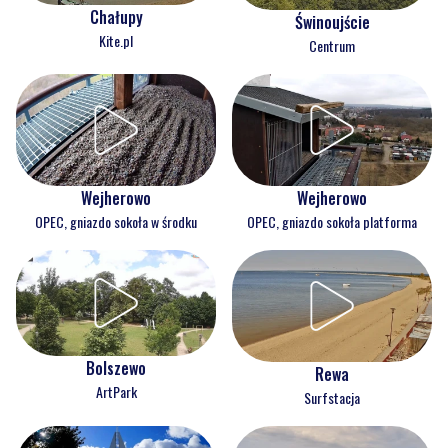
Chałupy
Świnoujście
Kite.pl
Centrum
Wejherowo
Wejherowo
OPEC, gniazdo sokoła w środku
OPEC, gniazdo sokoła platforma
Bolszewo
Rewa
ArtPark
Surfstacja