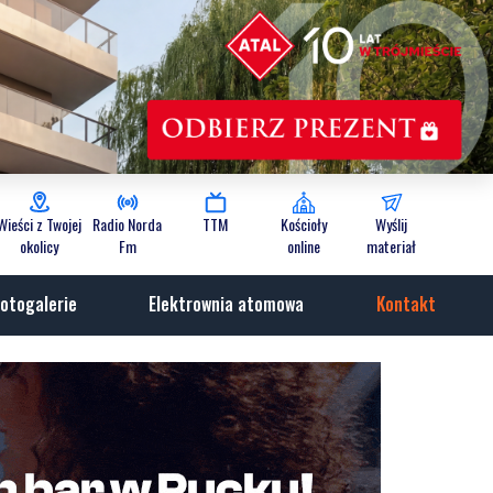
Wieści z Twojej
Radio Norda
TTM
Kościoły
Wyślij
okolicy
Fm
online
materiał
otogalerie
Elektrownia atomowa
Kontakt