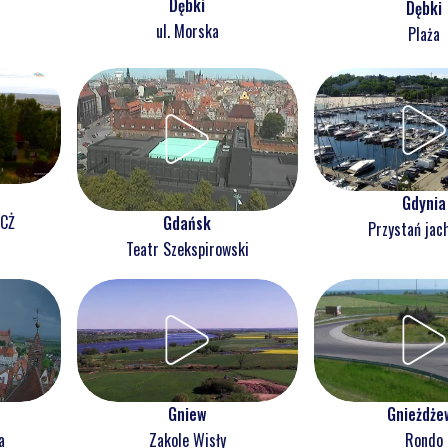
Dębki
Dębki
ul. Morska
Plaża
Gdynia
NCŻ
Gdańsk
Przystań jac
Teatr Szekspirowski
Gnieżdże
Gniew
Rondo
a
Zakole Wisły