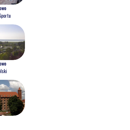
owo
Sportu
owo
lski