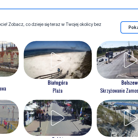
e! Zobacz, co dzieje się teraz w Twojej okolicy bez
Poka
Białogóra
Bolszew
ława
Plaża
Skrzyżowanie Zam