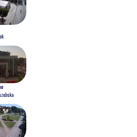
ek
wo
szubska