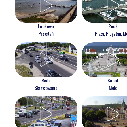
Lubkowo
Puck
Przystań
Plaża, Przystań, M
Reda
Sopot
Skrzyżowanie
Molo