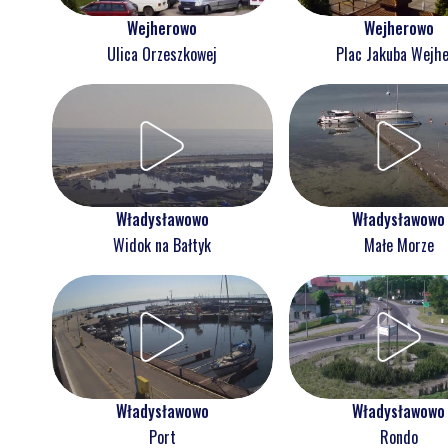
Wejherowo
Wejherowo
Ulica Orzeszkowej
Plac Jakuba Wejh
Władysławowo
Władysławowo
Widok na Bałtyk
Małe Morze
Władysławowo
Władysławowo
Port
Rondo