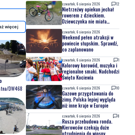
czwartek, 6 sierpnia 2026
12
Nietrzeźwy opiekun jechał
rowerem z dzieckiem.
Dziewczynka nie miała
kasku
ż więcej
czwartek, 6 sierpnia 2026
Weekend pełen atrakcji w
powiecie słupskim. Sprawdź,
co zaplanowano
czwartek, 6 sierpnia 2026
1
Kolorowy korowód, muzyka i
regionalne smaki. Nadchodzi
Święto Kociewia
o
ostna/DW468
czwartek, 6 sierpnia 2026
10
Gazowe przygotowania do
zimy. Polska lepiej wygląda
niż inne kraje w Europie
czwartek, 6 sierpnia 2026
8
Rusza przebudowa ronda.
Kierowców czekają duże
utrudnienia do wiosny