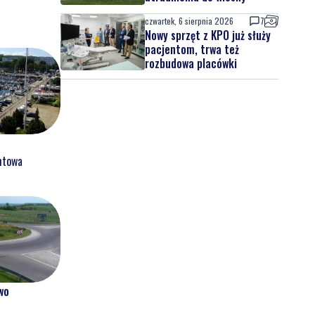
czwartek, 6 sierpnia 2026
7
Nowy sprzęt z KPO już służy
pacjentom, trwa też
rozbudowa placówki
htowa
wo