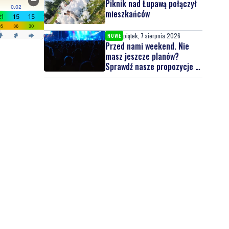
Piknik nad Łupawą połączył
mieszkańców
piątek, 7 sierpnia 2026
NOWE
Przed nami weekend. Nie
masz jeszcze planów?
Sprawdź nasze propozycje w
powiecie wejherowskim i
puckim