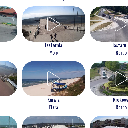
Jastarnia
Jastarni
Molo
Rondo
Karwia
Krokow
Plaża
Rondo