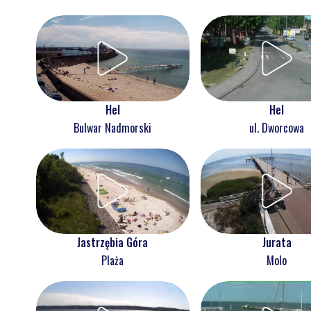
Hel
Hel
Bulwar Nadmorski
ul. Dworcowa
Jastrzębia Góra
Jurata
Plaża
Molo