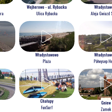
Wejherowo - ul. Rybacka
Władysław
era
Ulica Rybacka
Aleja Gwiazd 
Władysławowo
Władysław
Plaża
Półwysep He
Chałupy
Gniew
FunSurf
Zamek