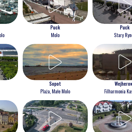
Puck
Puck
olo
Molo
Stary Ryn
Wejhero
Sopot
Filharmonia Ka
Plaża, Małe Molo