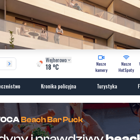
Wejherowo
Nasze
Nasze
o
18
C
kamery
HotSpoty
eczeństwo
Kronika policyjna
Turystyka
F