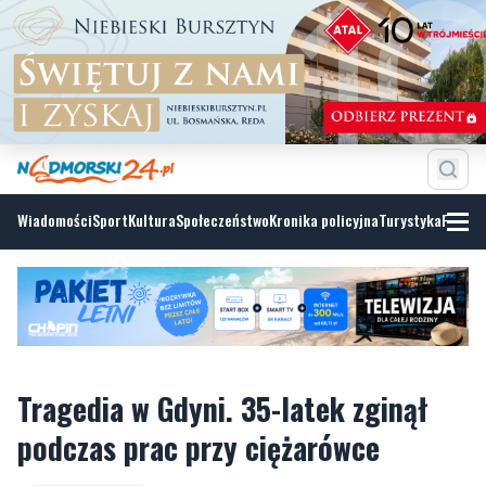
Wiadomości
Sport
Kultura
Społeczeństwo
Kronika policyjna
Turystyka
Fotoga
Tragedia w Gdyni. 35-latek zginął
podczas prac przy ciężarówce