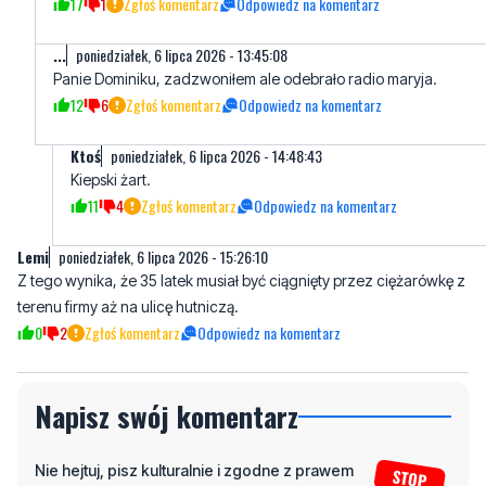
17
1
Zgłoś komentarz
Odpowiedz na komentarz
...
poniedziałek, 6 lipca 2026 - 13:45:08
Panie Dominiku, zadzwoniłem ale odebrało radio maryja.
12
6
Zgłoś komentarz
Odpowiedz na komentarz
Ktoś
poniedziałek, 6 lipca 2026 - 14:48:43
Kiepski żart.
11
4
Zgłoś komentarz
Odpowiedz na komentarz
Lemi
poniedziałek, 6 lipca 2026 - 15:26:10
Z tego wynika, że 35 latek musiał być ciągnięty przez ciężarówkę z
terenu firmy aż na ulicę hutniczą.
0
2
Zgłoś komentarz
Odpowiedz na komentarz
Napisz swój komentarz
Nie hejtuj, pisz kulturalnie i zgodne z prawem