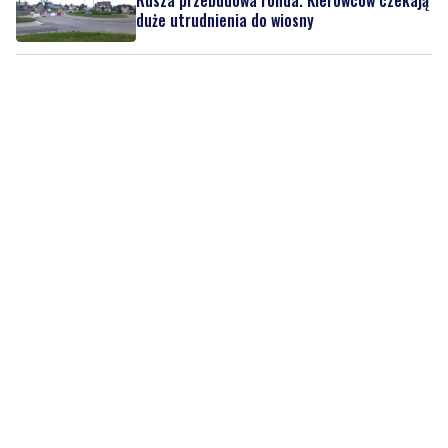
Rusza przebudowa ronda. Kierowców czekają
duże utrudnienia do wiosny