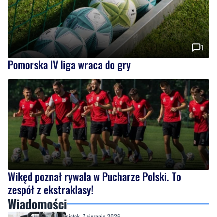
1
Pomorska IV liga wraca do gry
Wikęd poznał rywala w Pucharze Polski. To
zespół z ekstraklasy!
Wiadomości
piątek, 7 sierpnia 2026