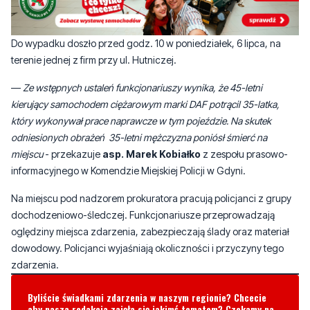
Do wypadku doszło przed godz. 10 w poniedziałek, 6 lipca, na
terenie jednej z firm przy ul. Hutniczej.
—
Ze wstępnych ustaleń funkcjonariuszy wynika, że 45-letni
kierujący samochodem ciężarowym marki DAF potrącil 35-latka,
który wykonywał prace naprawcze w tym pojeździe. Na skutek
odniesionych obrażeń 35-letni mężczyzna poniósł śmierć na
miejscu
- przekazuje
asp. Marek Kobiałko
z zespołu prasowo-
informacyjnego w Komendzie Miejskiej Policji w Gdyni.
Na miejscu pod nadzorem prokuratora pracują policjanci z grupy
dochodzeniowo-śledczej. Funkcjonariusze przeprowadzają
oględziny miejsca zdarzenia, zabezpieczają ślady oraz materiał
dowodowy. Policjanci wyjaśniają okoliczności i przyczyny tego
zdarzenia.
Byliście świadkami zdarzenia w naszym regionie? Chcecie
aby nasza redakcja zajęła się jakimś tematem? Czekamy na