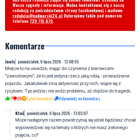
Wasze sygnały i informacje. Można kontaktować się z naszą
redakcją za pośrednictwem strony facebookowej i mailowo:
redakcja@nadmorski24.pl
Dyżurujemy także pod numerem
telefonu
729 715 670
.
Komentarze
Jools
poniedziałek, 6 lipca 2026 - 12:08:55
Miejcie to na uwadze, mając do czynienia z kierowcami
"zawodowymi", że to jest jedyna rzecz jaką robią - prowadzenie
pojazdu. Jakakolwiek inna aktywność przy nich, wiąże się z
ryzykiem. Typ jedzie i nie widzi problemu, aż dojdzie do tragedii.
7
25
Zgłoś komentarz
Odpowiedz na komentarz
Ktoś
poniedziałek, 6 lipca 2026 - 13:03:07
Może następnym razem powstrzymaj się jeżeli będziesz chciał
wypowiedzieć się na tematy o których nie masz zielonego
pojęcia, co?