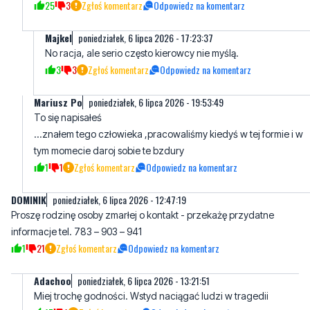
25
3
Zgłoś komentarz
Odpowiedz na komentarz
Majkel
poniedziałek, 6 lipca 2026 - 17:23:37
No racja, ale serio często kierowcy nie myślą.
3
3
Zgłoś komentarz
Odpowiedz na komentarz
Mariusz Po
poniedziałek, 6 lipca 2026 - 19:53:49
To się napisałeś
...znałem tego człowieka ,pracowaliśmy kiedyś w tej formie i w
tym momecie daroj sobie te bzdury
1
1
Zgłoś komentarz
Odpowiedz na komentarz
DOMINIK
poniedziałek, 6 lipca 2026 - 12:47:19
Proszę rodzinę osoby zmarłej o kontakt - przekażę przydatne
informacje tel. 783 – 903 – 941
1
21
Zgłoś komentarz
Odpowiedz na komentarz
Adachoo
poniedziałek, 6 lipca 2026 - 13:21:51
Miej trochę godności. Wstyd naciągać ludzi w tragedii