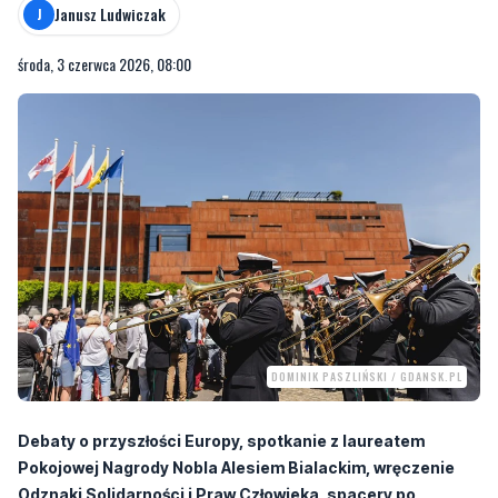
Janusz Ludwiczak
J
środa, 3 czerwca 2026, 08:00
DOMINIK PASZLIŃSKI / GDANSK.PL
Debaty o przyszłości Europy, spotkanie z laureatem
Pokojowej Nagrody Nobla Alesiem Bialackim, wręczenie
Odznaki Solidarności i Praw Człowieka, spacery po