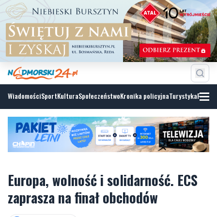
Wiadomości
Sport
Kultura
Społeczeństwo
Kronika policyjna
Turystyka
Fotoga
Europa, wolność i solidarność. ECS
zaprasza na finał obchodów