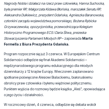
Nagrody Nobla i działacz na rzecz praw człowieka, Hanna Suchocka,
była premier RP, Małgorzata Kidawa Błońska, marszałek Senatu RP,
Aleksandra Dulkiewicz, prezydent Gdańska, Agnieszka Baranowska,
członkini zarządu województwa pomorskiego, Bożena Rybicka
Grzywaczewska, opozycjonistka, przewodnicząca Kolegium
Historyczno Programowego ECS i Daria Śliwa, prezeska
Stowarzyszenia Parlament Młodych RP
– zapowiada
Marta
Formella z Biura Prezydenta Gdańska
.
Program rozpocznie się już 3 czerwca. W Europejskim Centrum
Solidarności odbędzie się finał Akademii Solidarności –
międzynarodowego programu edukacyjnego dla młodych
dziennikarzy z 12 krajów Europy. Wieczorem zaplanowano
spotkanie poświęcone Alesiowi Bialackiemu, białoruskiemu
obrońcy praw człowieka i byłemu więźniowi politycznemu.
Punktem wyjścia do rozmowy będzie książka „Aleś”, opowiadająca
o jego życiu i działalności.
W rocznicowy dzień, 4 czerwca, odbędzie się debata wokół