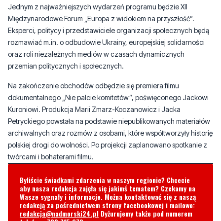
Jednym z najważniejszych wydarzeń programu będzie XII
Międzynarodowe Forum „Europa z widokiem na przyszłość”.
Eksperci, politycy i przedstawiciele organizacji społecznych będą
rozmawiać m.in. o odbudowie Ukrainy, europejskiej solidarności
oraz roli niezależnych mediów w czasach dynamicznych
przemian politycznych i społecznych.
Na zakończenie obchodów odbędzie się premiera filmu
dokumentalnego „Nie palcie komitetów”, poświęconego Jackowi
Kuroniowi. Produkcja Marii Zmarz-Koczanowicz i Jacka
Petryckiego powstała na podstawie niepublikowanych materiałów
archiwalnych oraz rozmów z osobami, które współtworzyły historię
polskiej drogi do wolności. Po projekcji zaplanowano spotkanie z
twórcami i bohaterami filmu.
Byliście świadkami zdarzenia w naszym regionie? Chcecie
aby nasza redakcja zajęła się jakimś tematem? Czekamy na
Wasze sygnały i informacje. Można kontaktować się z naszą
redakcją za pośrednictwem strony facebookowej i mailowo:
redakcja@nadmorski24.pl
Dyżurujemy także pod numerem