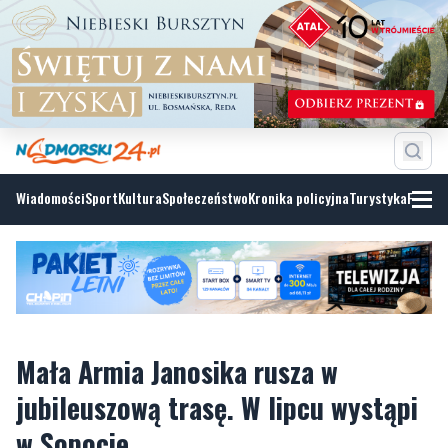
Wiadomości
Sport
Kultura
Społeczeństwo
Kronika policyjna
Turystyka
Fotoga
Mała Armia Janosika rusza w
jubileuszową trasę. W lipcu wystąpi
w Sopocie