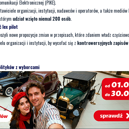
oraz przepisów wprowadzających ustawę PKE - tzw. lex pilot.
zieć 'nie' ustawie lex pilot
órych wejście w życie zepsułoby bardzo dobrze funkcjonujący rodzimy rynek
agę na to, że proponowane zmiany nikomu nie przyniosą korzyści, także abon
 (tzw. lex pilot) powinny być przedmiotem odrębnych prac legislacyjnych. S
dalszego opóźnienia całego PKE.
Strona rządowa zaproponowała poprawki
zygnuje ona z zapisów lex pilot i parlament będzie mógł merytorycznie praco
munikacji Elektronicznej (PIKE).
iciele organizacji, instytucji, nadawców i operatorów, a także mediów 
 którym
udział wzięło niemal 200 osób
.
 lex pilot
łożyli nowe propozycje zmian w przepisach, które zdaniem władz częściowo
u organizacji i instytucji, by wycofać się z
kontrowersyjnych zapisów
olityków z wyborcami