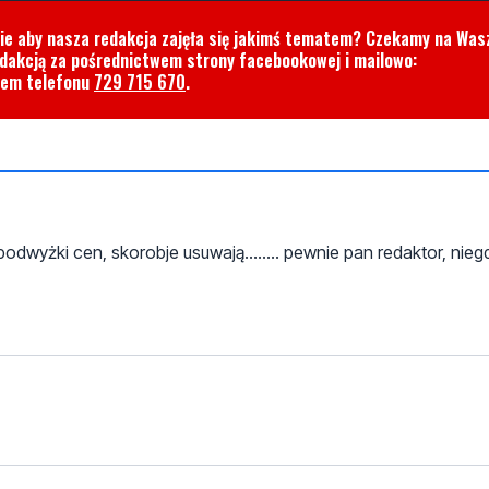
cie aby nasza redakcja zajęła się jakimś tematem? Czekamy na Was
edakcją za pośrednictwem strony facebookowej i mailowo:
rem telefonu
729 715 670
.
wyżki cen, skorobje usuwają........ pewnie pan redaktor, nieg