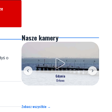
już przejezdna
ze
Nasze kamery
dyś o