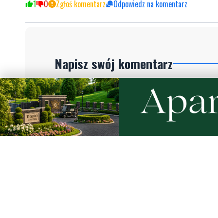
1
5
Zgłoś komentarz
Odpowiedz na komentarz
To nie tak
piątek, 31 marca 2023 - 06:06:42
PiS daje na dzieci, daje starszym. Tamci nic nie dawali. 
Prezes Jarosław Kaczyński jest wspaniałym vzlowiekiem i
- tak to mniej więcej brzmi xDD
1
0
Zgłoś komentarz
Odpowiedz na komentarz
Napisz swój komentarz
Nie hejtuj, pisz kulturalnie i zgodne z prawem komen
"zgłoś nadużycie".