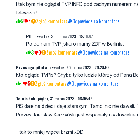
pseudonimie mike macza w tym palce...
2
1
Zgłoś komentarz
Odpowiedz na komentarz
czwartek, 30 marca 2023 - 15:04:25
Co to za rosyjski telewizor na zdjęciu?
4
1
Zgłoś komentarz
Odpowiedz na komentarz
teleWIDZ
czwartek, 30 marca 2023 - 15:49:03
I tak bym nie oglądał TVP INFO pod żadnym numerem na 
telewizor!
5
4
Zgłoś komentarz
Odpowiedz na komentarz
PO
czwartek, 30 marca 2023 - 19:10:47
Po co nam TVP ,skoro mamy ZDF w Berlinie.
3
0
Zgłoś komentarz
Odpowiedz na komentarz
Przewaga pilota
czwartek, 30 marca 2023 - 20:29:55
Kto ogląda TVPis? Chyba tylko ludzie którzy od Pana Bo