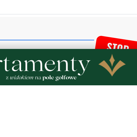
Telewizja jest bardzo rzetelna. Kościół gdyby nie on, nie byloby 
 niechaj żyje 1000 lat!
tarze! Jeśli widzisz niestosowny wpis - kliknij