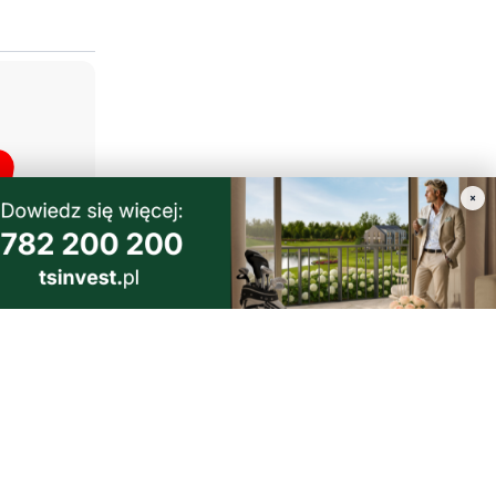
Polski.
×