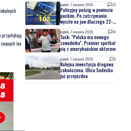
atrakcji
piątek, 7 sierpnia 2026
MATERIAŁ PARTNERA
Co jeść przy zaparciach?
 płatnej
Dieta, błonnik i nawyki,
które naprawdę działają
entom, którzy
kutkiem
piątek, 7 sierpnia 2026
10
Łosie coraz częściej
, które
pojawiają się na Półwyspie
Helskim. Burmistrz chce
wać nad
nowych znaków drogowych
piątek, 7 sierpnia 2026
23
Policyjny pościg w powiecie
lokalnych
puckim. Po zatrzymaniu
wyszło na jaw dlaczego 22-
latek uciekał
piątek, 7 sierpnia 2026
14
 przychylają
Tusk: "Polska ma nowego
zawodnika". Premier spotkał
zwanych lex
się z amerykańskim aktorem
piątek, 7 sierpnia 2026
3
Kolejna inwestycja drogowa
zakończona. Ulica Sudecka