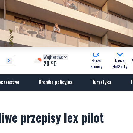
Wejherowo
Nasze
Nasze
o
20
C
kamery
HotSpoty
eczeństwo
Kronika policyjna
Turystyka
F