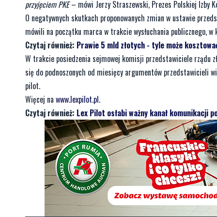
projektów ustawy Prawo Komunikacji Elektronicznej (PKE) 
Czytaj również:
Z Wejherowa pojechali do Sejmu, żeby powied
—
Od początku apelowaliśmy o wyrzucenie szkodliwych zapisów, kt
telewizji, będący jednym z najtańszych w Europie. Zwracaliśmy uw
ponieśliby wyższe koszty. Nowelizacja PKE i ustawy wprowadzającej
połączenia prac legislacyjnych przez rząd jest teraz konieczność 
wycofują się z wybranych przepisów, ale liczymy, że w całości zre
przyjęciem PKE
– mówi Jerzy Straszewski, Prezes Polskiej Izby Ko
O negatywnych skutkach proponowanych zmian w ustawie przedstaw
mówili na początku marca w trakcie wysłuchania publicznego, w
Czytaj również:
Prawie 5 mld złotych - tyle może kosztować
W trakcie posiedzenia sejmowej komisji przedstawiciele rządu z
się do podnoszonych od miesięcy argumentów przedstawicieli wiel
pilot.
Więcej na
www.lexpilot.pl
.
Czytaj również:
Lex Pilot osłabi ważny kanał komunikacji p