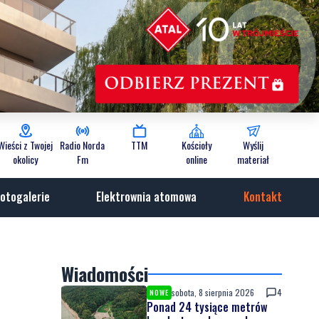
Wieści z Twojej
Radio Norda
TTM
Kościoły
Wyślij
okolicy
Fm
online
materiał
otogalerie
Elektrownia atomowa
Kontakt