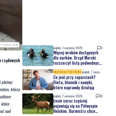
Rekordowy Pochód
Kociewski przeszedł przez
Gdańsk. Tysiące uczestników
na jubileuszowej edycji
/PIXABAY.COM
piątek, 7 sierpnia 2026
3
Więcej wraków dostępnych
dla nurków. Urząd Morski
u rządowych
rozszerzył listę podwodnych