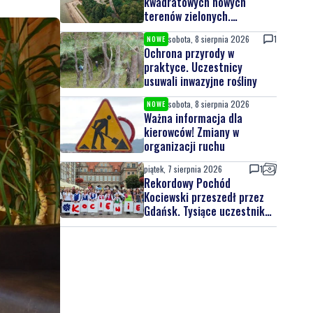
Wiadomości
sobota, 8 sierpnia 2026
4
NOWE
Ponad 24 tysiące metrów
kwadratowych nowych
terenów zielonych.
Powstanie nowa przestrzeń
sobota, 8 sierpnia 2026
1
NOWE
do wypoczynku
Ochrona przyrody w
praktyce. Uczestnicy
usuwali inwazyjne rośliny
sobota, 8 sierpnia 2026
NOWE
Ważna informacja dla
kierowców! Zmiany w
organizacji ruchu
piątek, 7 sierpnia 2026
1