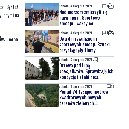
”. Był też
sobota, 8 sierpnia 2026
7
Nad morzem zmierzyli się
y innymi na
najsilniejsi. Sportowe
emocje i ważny cel
sobota, 8 sierpnia 2026
4
Dwa dni rywalizacji i
Św. Leona
sportowych emocji. Rzutki
przyciągnęły tłumy
sobota, 8 sierpnia 2026
Drzewa pod lupą
specjalistów. Sprawdzają ich
kondycję i stabilność
sobota, 8 sierpnia 2026
13
Ponad 24 tysiące metrów
kwadratowych nowych
terenów zielonych.
Powstanie nowa przestrzeń
do wypoczynku