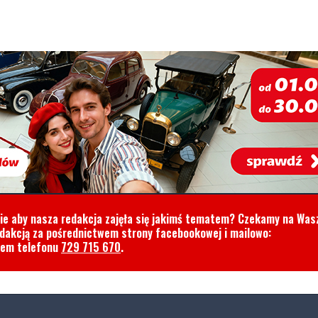
cie aby nasza redakcja zajęła się jakimś tematem? Czekamy na Was
edakcją za pośrednictwem strony facebookowej i mailowo:
rem telefonu
729 715 670
.