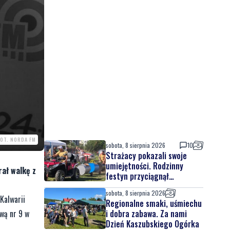
FOT. NORDA FM
sobota, 8 sierpnia 2026
10
Strażacy pokazali swoje
umiejętności. Rodzinny
ał walkę z
festyn przyciągnął
mieszkańców oraz gości
sobota, 8 sierpnia 2026
Kalwarii
Regionalne smaki, uśmiechu
wą nr 9 w
i dobra zabawa. Za nami
Dzień Kaszubskiego Ogórka