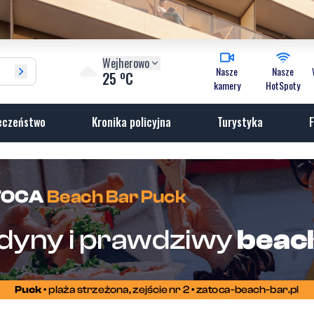
Wejherowo
Nasze
Nasze
o
25
C
kamery
HotSpoty
eczeństwo
Kronika policyjna
Turystyka
F