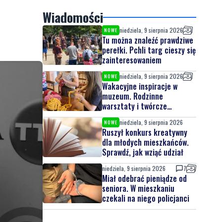
Wiadomości
niedziela, 9 sierpnia 2026
NOWE
Tu można znaleźć prawdziwe
perełki. Pchli targ cieszy się
zainteresowaniem
niedziela, 9 sierpnia 2026
NOWE
Wakacyjne inspiracje w
muzeum. Rodzinne
warsztaty i twórcze
spotkania
niedziela, 9 sierpnia 2026
NOWE
Ruszył konkurs kreatywny
dla młodych mieszkańców.
Sprawdź, jak wziąć udział
niedziela, 9 sierpnia 2026
7
Miał odebrać pieniądze od
seniora. W mieszkaniu
czekali na niego policjanci