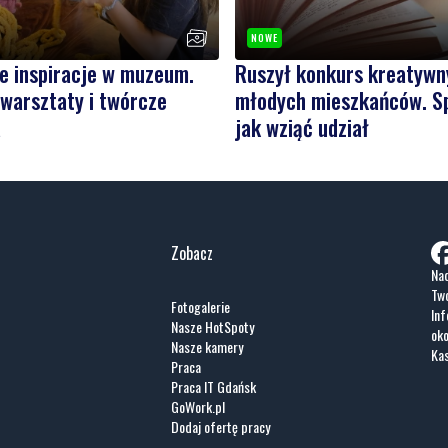
NOWE
e inspiracje w muzeum.
Ruszył konkurs kreatywn
warsztaty i twórcze
młodych mieszkańców. S
a
jak wziąć udział
Zobacz
Nad
Two
Fotogalerie
Inf
Nasze HotSpoty
oko
Nasze kamery
Ka
Praca
Praca IT Gdańsk
GoWork.pl
Dodaj ofertę pracy