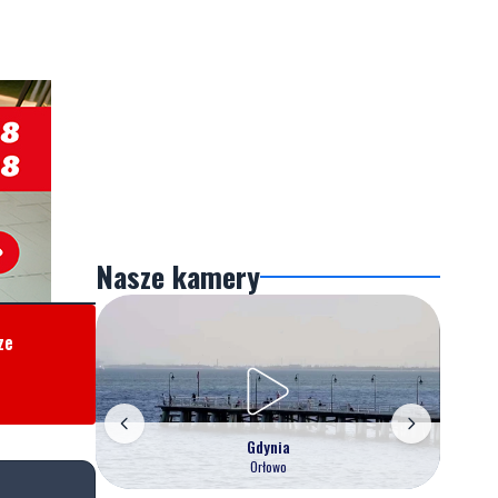
Nasze kamery
ze
Gdynia
Orłowo