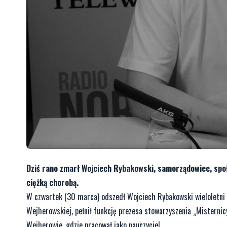
Dziś rano zmarł Wojciech Rybakowski, samorządowiec, społ
ciężką chorobą.
W czwartek (30 marca) odszedł Wojciech Rybakowski wieloletni 
Wejherowskiej, pełnił funkcję prezesa stowarzyszenia „Mistern
Wejherowie, gdzie pracował jako nauczyciel.