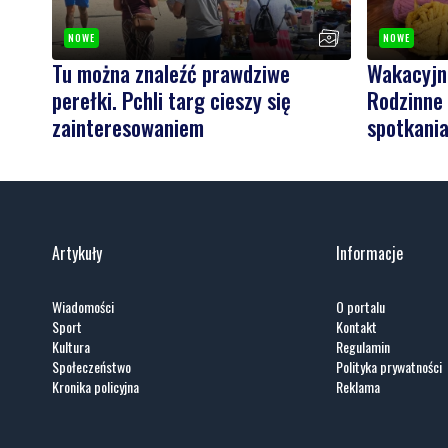
NOWE
NOWE
Tu można znaleźć prawdziwe
Wakacyjn
perełki. Pchli targ cieszy się
Rodzinne 
zainteresowaniem
spotkani
Artykuły
Informacje
Wiadomości
O portalu
Sport
Kontakt
Kultura
Regulamin
Społeczeństwo
Polityka prywatności
Kronika policyjna
Reklama