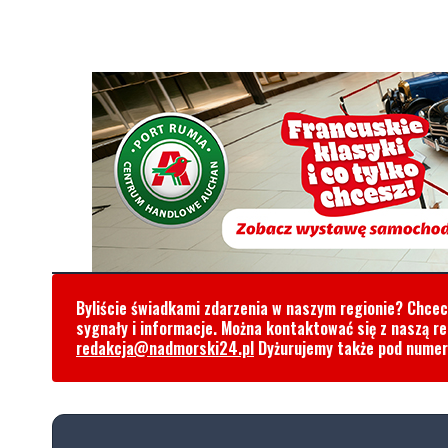
Byliście świadkami zdarzenia w naszym regionie? Chce
sygnały i informacje. Można kontaktować się z naszą r
redakcja@nadmorski24.pl
Dyżurujemy także pod nume