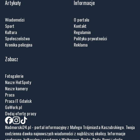
Artykuły
Informacje
Wiadomości
O portalu
Sport
Kontakt
Kultura
Regulamin
Społeczeństwo
Polityka prywatności
Kronika policyjna
Reklama
Zobacz
Fotogalerie
Nasze HotSpoty
Nasze kamery
Praca
Praca IT Gdańsk
GoWork.pl
Dodaj ofertę pracy
Nadmorski24.pl - portal informacyjny z Małego Trójmiasta Kaszubskiego. Twoja
codzienna dawka najnowszych wiadomości z najbliższej okolicy. Informacje
społeczne, kulturalne i sportowe z Wejherowa, Pucka, Redy, Rumi i okolic.