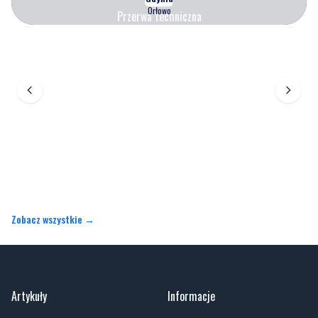
Orłowo
Przerwa techniczna
Zobacz wszystkie →
Artykuły
Informacje