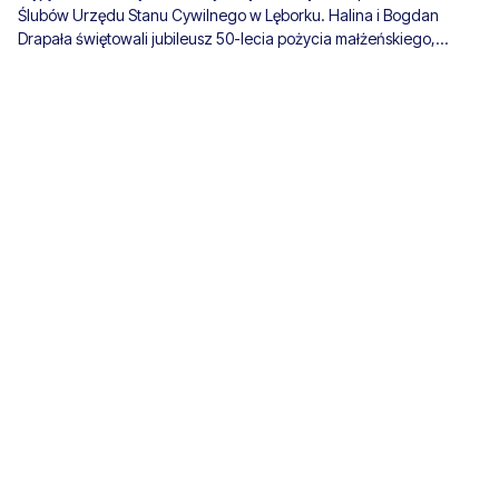
Ślubów Urzędu Stanu Cywilnego w Lęborku. Halina i Bogdan
Drapała świętowali jubileusz 50-lecia pożycia małżeńskiego,
odbierając Medale za Długoletnie Pożycie Małżeńskie przyznane
przez Prezydenta