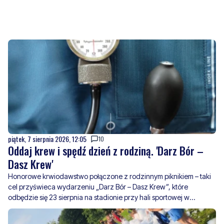
piątek, 7 sierpnia 2026, 12:05
10
Oddaj krew i spędź dzień z rodziną. 'Darz Bór –
Dasz Krew'
Honorowe krwiodawstwo połączone z rodzinnym piknikiem – taki
cel przyświeca wydarzeniu „Darz Bór – Dasz Krew”, które
odbędzie się 23 sierpnia na stadionie przy hali sportowej w
Główczycach. Organizatorzy chcą zachęcić mieszkańców do
oddawania krwi