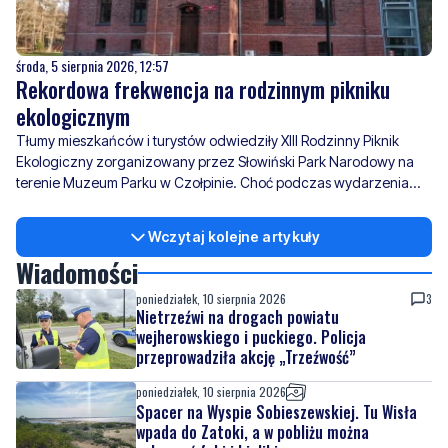
środa, 5 sierpnia 2026, 12:57
Rekordowa frekwencja na rodzinnym pikniku
ekologicznym
Tłumy mieszkańców i turystów odwiedziły XIII Rodzinny Piknik
Ekologiczny zorganizowany przez Słowiński Park Narodowy na
terenie Muzeum Parku w Czołpinie. Choć podczas wydarzenia
pojawił się deszcz, nie przeszkodził on w realizacji programu
Wczytaj kolejne artykuły
Wiadomości
poniedziałek, 10 sierpnia 2026
3
Nietrzeźwi na drogach powiatu
wejherowskiego i puckiego. Policja
przeprowadziła akcję „Trzeźwość”
poniedziałek, 10 sierpnia 2026
Spacer na Wyspie Sobieszewskiej. Tu Wisła
wpada do Zatoki, a w pobliżu można