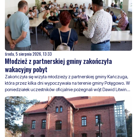
środa, 5 sierpnia 2026, 13:33
Młodzież z partnerskiej gminy zakończyła
wakacyjny pobyt
Zakończyła się wizyta młodzieży z partnerskiej gminy Kańczuga,
która przez kilka dni wypoczywała na terenie gminy Potęgowo. W
poniedziałek uczestników oficjalnie pożegnali wójt Dawid Litwin
oraz dyrektor Szkoły Podstawowej w Potęgowie