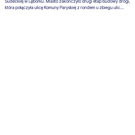
Sudeckiej w Lęborku. Miasto zakończyło drugi etap budowy drogi,
która połączyła ulicę Komuny Paryskiej z rondem u zbiegu ulic
Tatrzańskiej i Myśliwskiej.