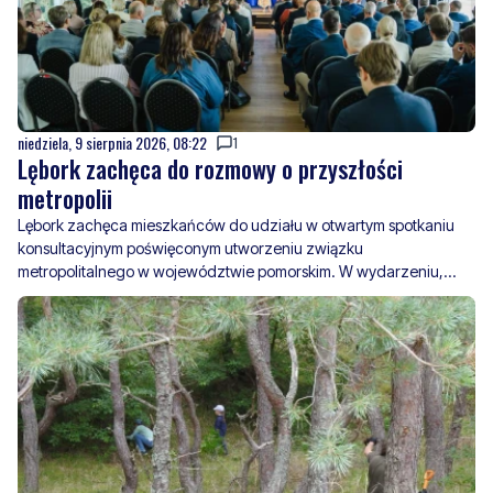
niedziela, 9 sierpnia 2026, 08:22
1
Lębork zachęca do rozmowy o przyszłości
metropolii
Lębork zachęca mieszkańców do udziału w otwartym spotkaniu
konsultacyjnym poświęconym utworzeniu związku
metropolitalnego w województwie pomorskim. W wydarzeniu,
które odbędzie się 18 sierpnia w Gdańsku, udział wezmą także
przedstawiciele miasta.