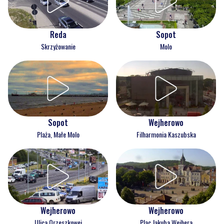
Reda
Sopot
Skrzyżowanie
Molo
Wejherowo
Sopot
Filharmonia Kaszubska
Plaża, Małe Molo
Wejherowo
Wejherowo
Ulica Orzeszkowej
Plac Jakuba Wejhera