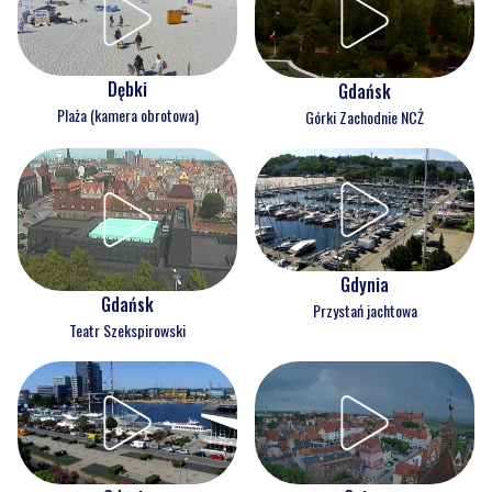
Dębki
Gdańsk
Plaża (kamera obrotowa)
Górki Zachodnie NCŻ
Gdynia
Gdańsk
Przystań jachtowa
Teatr Szekspirowski