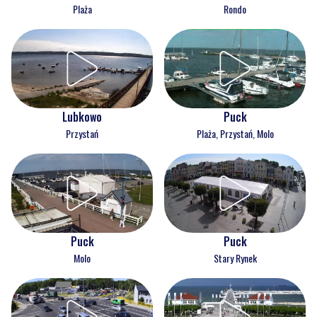
Plaża
Rondo
Lubkowo
Puck
Przystań
Plaża, Przystań, Molo
Puck
Puck
Molo
Stary Rynek