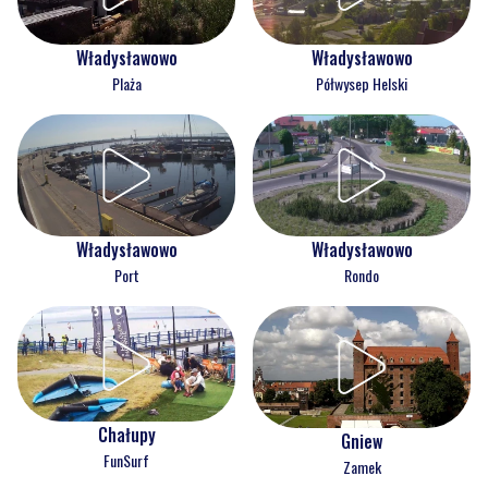
Władysławowo
Władysławowo
Plaża
Półwysep Helski
Władysławowo
Władysławowo
Port
Rondo
Chałupy
Gniew
FunSurf
Zamek