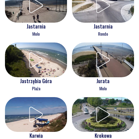
Jastarnia
Jastarnia
Molo
Rondo
Jastrzębia Góra
Jurata
Plaża
Molo
Karwia
Krokowa