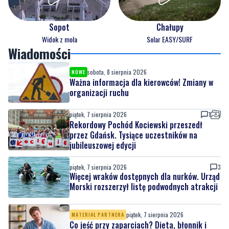
Sopot
Chałupy
Widok z mola
Solar EASY/SURF
Wiadomości
sobota, 8 sierpnia 2026
NOWE
Ważna informacja dla kierowców! Zmiany w
organizacji ruchu
piątek, 7 sierpnia 2026
1
Rekordowy Pochód Kociewski przeszedł
przez Gdańsk. Tysiące uczestników na
jubileuszowej edycji
piątek, 7 sierpnia 2026
3
Więcej wraków dostępnych dla nurków. Urząd
Morski rozszerzył listę podwodnych atrakcji
piątek, 7 sierpnia 2026
MATERIAŁ PARTNERA
Co jeść przy zaparciach? Dieta, błonnik i