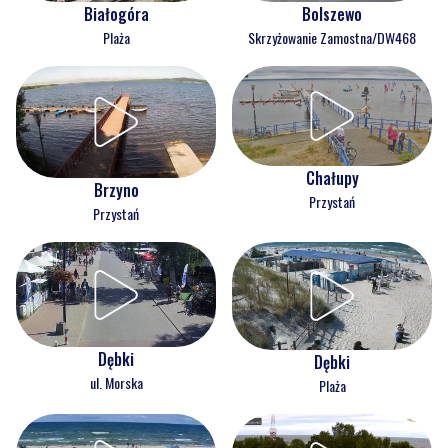
Białogóra
Bolszewo
Plaża
Skrzyżowanie Zamostna/DW468
Chałupy
Brzyno
Przystań
Przystań
Dębki
Dębki
ul. Morska
Plaża