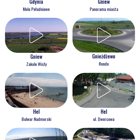
Gdynia
Gniew
Molo Południowe
Panorama miasta
Gnieżdżewo
Gniew
Rondo
Zakole Wisły
Hel
Hel
Bulwar Nadmorski
ul. Dworcowa