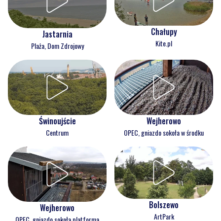
Chałupy
Jastarnia
Kite.pl
Plaża, Dom Zdrojowy
Świnoujście
Wejherowo
Centrum
OPEC, gniazdo sokoła w środku
Bolszewo
Wejherowo
ArtPark
OPEC, gniazdo sokoła platforma