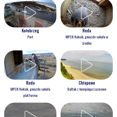
Kołobrzeg
Reda
Port
MPCK Koksik, gniazdo sokoła w
środku
Reda
Chłapowo
MPCK Koksik, gniazdo sokoła
Bałtyk z kempingu Lazurowe
platforma