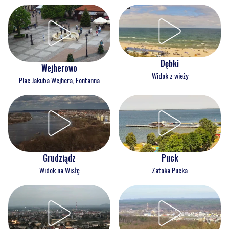
Dębki
Wejherowo
Widok z wieży
Plac Jakuba Wejhera, Fontanna
Grudziądz
Puck
Widok na Wisłę
Zatoka Pucka