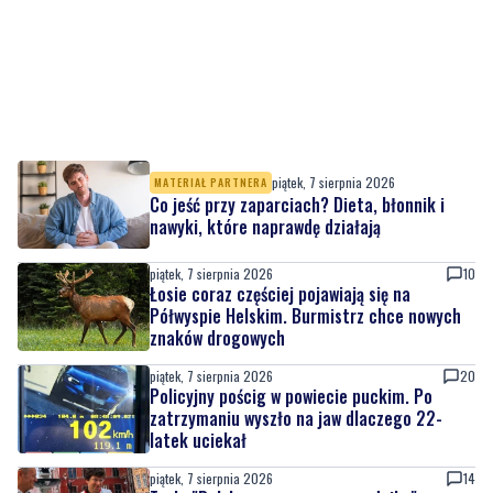
piątek, 7 sierpnia 2026
MATERIAŁ PARTNERA
Co jeść przy zaparciach? Dieta, błonnik i
nawyki, które naprawdę działają
piątek, 7 sierpnia 2026
10
Łosie coraz częściej pojawiają się na
Półwyspie Helskim. Burmistrz chce nowych
znaków drogowych
piątek, 7 sierpnia 2026
20
Policyjny pościg w powiecie puckim. Po
zatrzymaniu wyszło na jaw dlaczego 22-
latek uciekał
piątek, 7 sierpnia 2026
14