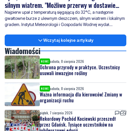
silnym wiatrem. "Możliwe przerwy w dostawie
prądu"
Najpierw upał z temperaturą sięgającą do 32°C, a następnie
gwałtowne burze z ulewnym deszczem, silnym wiatrem i lokalnym
gradem. Instytut Meteorologii i Gospodarki Wodnej wydał
ostrzeżenia pierwszego i drugiego stopnia.
Wczytaj kolejne artykuły
Wiadomości
sobota, 8 sierpnia 2026
NOWE
Ochrona przyrody w praktyce. Uczestnicy
usuwali inwazyjne rośliny
sobota, 8 sierpnia 2026
NOWE
Ważna informacja dla kierowców! Zmiany w
organizacji ruchu
piątek, 7 sierpnia 2026
1
Rekordowy Pochód Kociewski przeszedł
przez Gdańsk. Tysiące uczestników na
jubileuszowej edycji