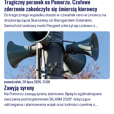
Tragiczny poranek na Pomorzu. Czołowe
zderzenie zakończyło się śmiercią kierowcy
Do tragicznego wypadku doszło w czwartek rano w Linowcu na
drodze łączącej Skarszewy ze Starogardem Gdańskim.
Samochód osobowy marki Peugeot zderzył się czołowo z
samochodem ciężarowym.
poniedziałek, 20 lipca 2026, 13:00
Zawyją syreny
Na Pomorzu zawyją syreny alarmowe. Będą to ogólnokrajowe
ćwiczenia pod kryptonimem |ALARM 2026” dotyczące
ostrzegania i alarmowania wojsk oraz ludności cywilnej o
zagrożeniu uderzeniami z powietrza.