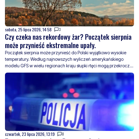
sobota, 25 lipca 2026, 14:58
3
Czy czeka nas rekordowy żar? Początek sierpnia
może przynieść ekstremalne upały.
Początek sierpnia może przynieść do Polski wyjątkowo wysokie
temperatury. Według najnowszych wyliczeń amerykańskiego
modelu GFS w wielu regionach kraju słupki rtęci mogą przekroczyć
35 stopni Celsjusza, a lokalnie zbliżyć się nawet do 40–41 stopni.
czwartek, 23 lipca 2026, 13:19
8