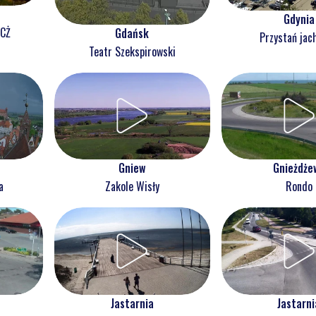
Gdynia
NCŻ
Gdańsk
Przystań jac
Teatr Szekspirowski
Gnieżdże
Gniew
Rondo
a
Zakole Wisły
Jastarnia
Jastarni