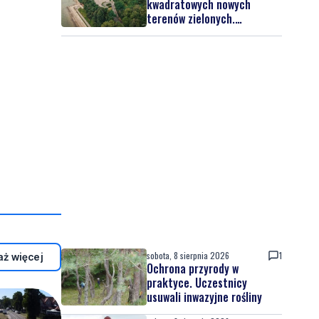
kwadratowych nowych
terenów zielonych.
Powstanie nowa przestrzeń
do wypoczynku
sobota, 8 sierpnia 2026
1
ż więcej
Ochrona przyrody w
praktyce. Uczestnicy
usuwali inwazyjne rośliny