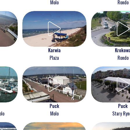
Molo
Rondo
Karwia
Krokow
Plaża
Rondo
Puck
Puck
olo
Molo
Stary Ryn