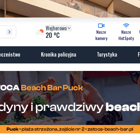
Wejherowo
Nasze
Nasze
o
20
C
kamery
HotSpoty
eczeństwo
Kronika policyjna
Turystyka
F