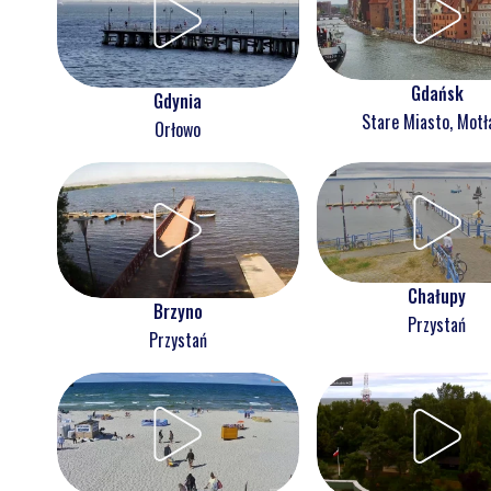
Gdańsk
Gdynia
Stare Miasto, Mot
Orłowo
Chałupy
Brzyno
Przystań
Przystań