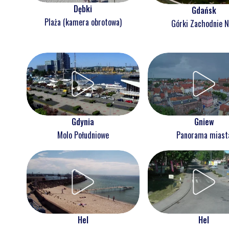
Dębki
Gdańsk
Plaża (kamera obrotowa)
Górki Zachodnie 
Gdynia
Gniew
Molo Południowe
Panorama miast
Hel
Hel