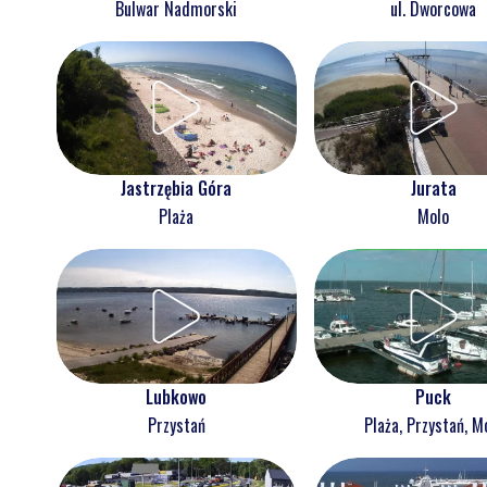
Bulwar Nadmorski
ul. Dworcowa
Jastrzębia Góra
Jurata
Plaża
Molo
Lubkowo
Puck
Przystań
Plaża, Przystań, M