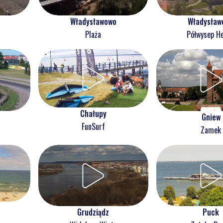
Władysławowo
Władysław
Plaża
Półwysep He
Chałupy
Gniew
FunSurf
Zamek
Grudziądz
Puck