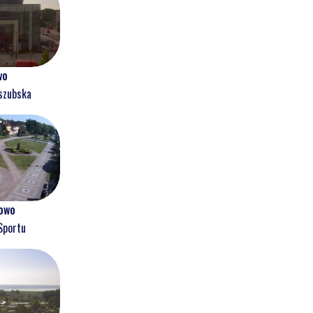
wo
szubska
owo
Sportu