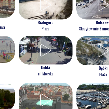
Białogóra
Bolszew
ława
Plaża
Skrzyżowanie Zam
Dębki
Dębki
ul. Morska
Plaża