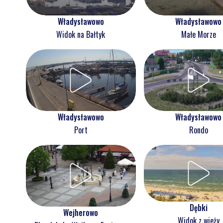
Władysławowo
Władysławowo
Widok na Bałtyk
Małe Morze
Władysławowo
Władysławowo
Port
Rondo
Dębki
Wejherowo
Widok z wieży