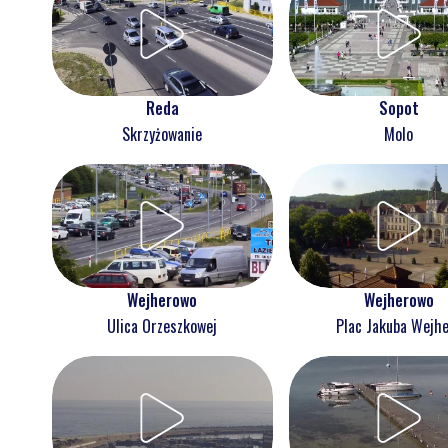
Reda
Sopot
Skrzyżowanie
Molo
Wejherowo
Wejherowo
Ulica Orzeszkowej
Plac Jakuba Wejh