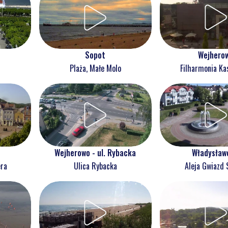
Wejhero
Sopot
Filharmonia Ka
Plaża, Małe Molo
Wejherowo - ul. Rybacka
Władysław
era
Ulica Rybacka
Aleja Gwiazd 