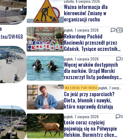
sobota, 8 sierpnia 2026
Ważna informacja dla
kierowców! Zmiany w
organizacji ruchu
o
piątek, 7 sierpnia 2026
1
Rekordowy Pochód
ostna/DW468
Kociewski przeszedł przez
Gdańsk. Tysiące uczestników
na jubileuszowej edycji
piątek, 7 sierpnia 2026
3
Więcej wraków dostępnych
dla nurków. Urząd Morski
rozszerzył listę podwodnych
atrakcji
piątek, 7 sierpnia 2026
MATERIAŁ PARTNERA
Co jeść przy zaparciach?
Dieta, błonnik i nawyki,
które naprawdę działają
piątek, 7 sierpnia 2026
11
Łosie coraz częściej
pojawiają się na Półwyspie
Helskim. Burmistrz chce