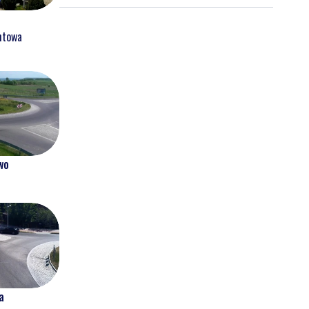
nowych znaków drogowych
htowa
wo
a