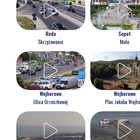
Reda
Sopot
Skrzyżowanie
Molo
Wejherowo
Wejherowo
Ulica Orzeszkowej
Plac Jakuba Wejh