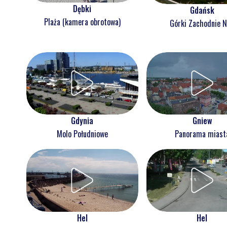
Dębki
Gdańsk
Plaża (kamera obrotowa)
Górki Zachodnie 
Gdynia
Gniew
Molo Południowe
Panorama miast
Hel
Hel