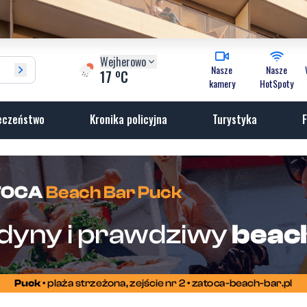
Wejherowo
Nasze
Nasze
o
17
C
kamery
HotSpoty
eczeństwo
Kronika policyjna
Turystyka
F