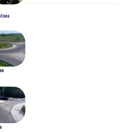
kasku
htowa
wo
a