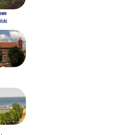
owo
lski