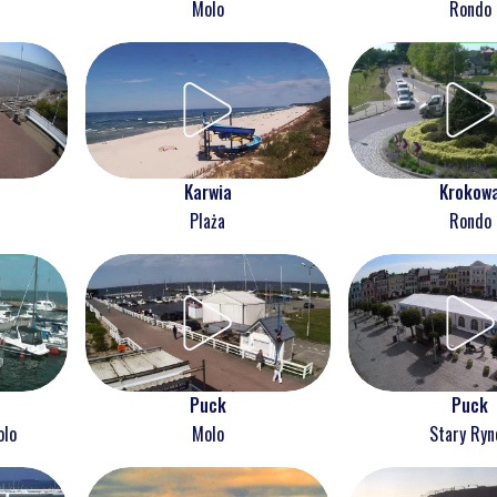
Molo
Rondo
Karwia
Krokow
Plaża
Rondo
Puck
Puck
olo
Molo
Stary Ryn