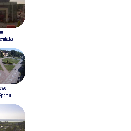
wo
szubska
owo
Sportu