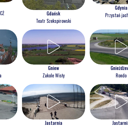
Gdynia
NCŻ
Gdańsk
Przystań jac
Teatr Szekspirowski
Gnieżdże
Gniew
Rondo
a
Zakole Wisły
Jastarnia
Jastarni