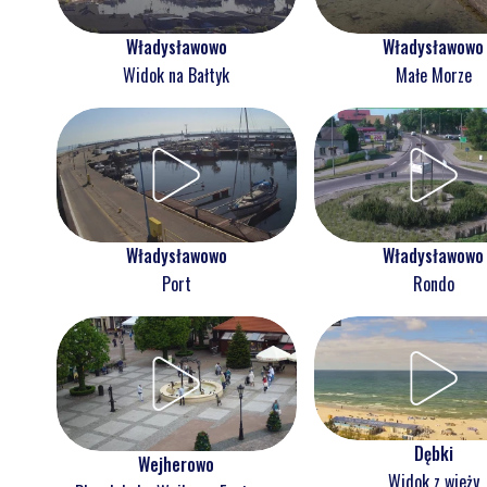
Władysławowo
Władysławowo
Widok na Bałtyk
Małe Morze
Władysławowo
Władysławowo
Port
Rondo
Dębki
Wejherowo
Widok z wieży