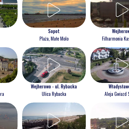
Wejhero
Sopot
Filharmonia Ka
Plaża, Małe Molo
Wejherowo - ul. Rybacka
Władysław
era
Ulica Rybacka
Aleja Gwiazd 