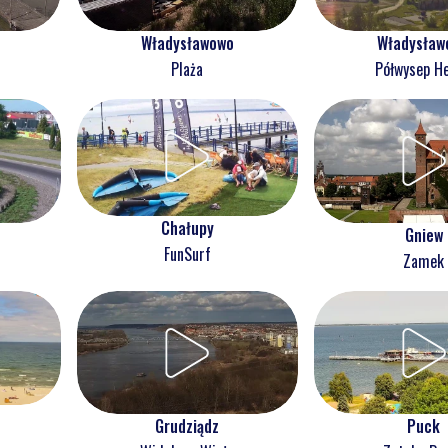
Władysławowo
Władysław
Plaża
Półwysep He
Chałupy
Gniew
FunSurf
Zamek
Grudziądz
Puck