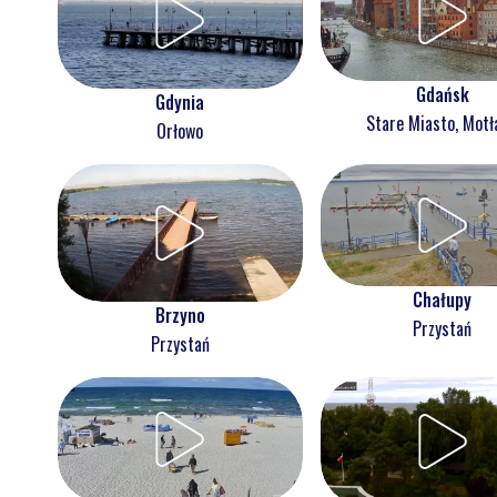
Gdańsk
Gdynia
Stare Miasto, Mot
Orłowo
Chałupy
Brzyno
Przystań
Przystań