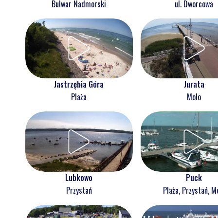
Bulwar Nadmorski
ul. Dworcowa
Jastrzębia Góra
Jurata
Plaża
Molo
Lubkowo
Puck
Przystań
Plaża, Przystań, M