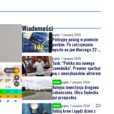
Wiadomości
piątek, 7 sierpnia 2026
Policyjny pościg w powiecie
puckim. Po zatrzymaniu
wyszło na jaw dlaczego 22-
latek uciekał
piątek, 7 sierpnia 2026
Tusk: "Polska ma nowego
zawodnika". Premier spotkał
się z amerykańskim aktorem
piątek, 7 sierpnia 2026
NOWE
Kolejna inwestycja drogowa
zakończona. Ulica Sudecka
już przejezdna
piątek, 7 sierpnia 2026
1
NOWE
Oddaj krew i spędź dzień z