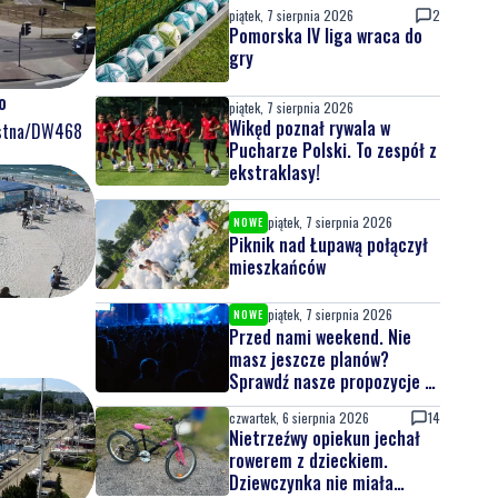
piątek, 7 sierpnia 2026
2
Pomorska IV liga wraca do
gry
o
piątek, 7 sierpnia 2026
Wikęd poznał rywala w
ostna/DW468
Pucharze Polski. To zespół z
ekstraklasy!
piątek, 7 sierpnia 2026
NOWE
Piknik nad Łupawą połączył
mieszkańców
piątek, 7 sierpnia 2026
NOWE
Przed nami weekend. Nie
masz jeszcze planów?
Sprawdź nasze propozycje w
powiecie wejherowskim i
czwartek, 6 sierpnia 2026
14
puckim
Nietrzeźwy opiekun jechał
rowerem z dzieckiem.
Dziewczynka nie miała