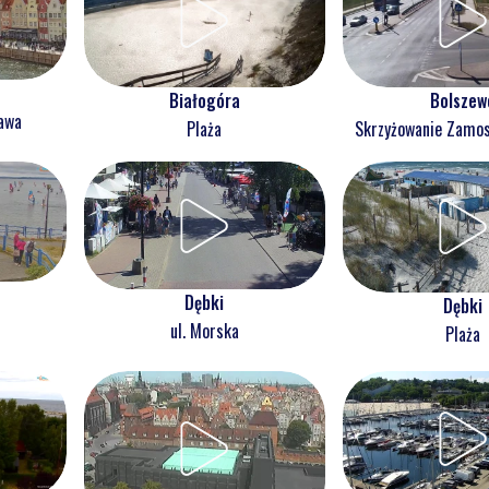
Białogóra
Bolszew
ława
Plaża
Skrzyżowanie Zam
Dębki
Dębki
ul. Morska
Plaża