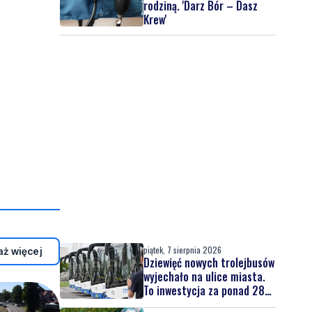
rodziną. 'Darz Bór – Dasz
Krew'
piątek, 7 sierpnia 2026
ż więcej
Dziewięć nowych trolejbusów
wyjechało na ulice miasta.
To inwestycja za ponad 28
mln zł