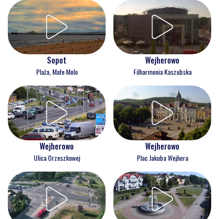
Wejherowo
Sopot
Filharmonia Kaszubska
Plaża, Małe Molo
Wejherowo
Wejherowo
Ulica Orzeszkowej
Plac Jakuba Wejhera