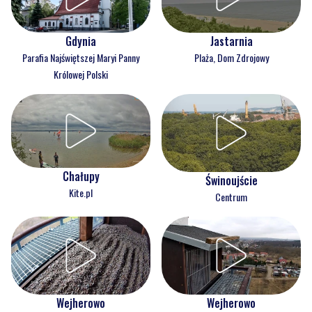
Gdynia
Jastarnia
Parafia Najświętszej Maryi Panny
Plaża, Dom Zdrojowy
Królowej Polski
Chałupy
Świnoujście
Kite.pl
Centrum
Wejherowo
Wejherowo