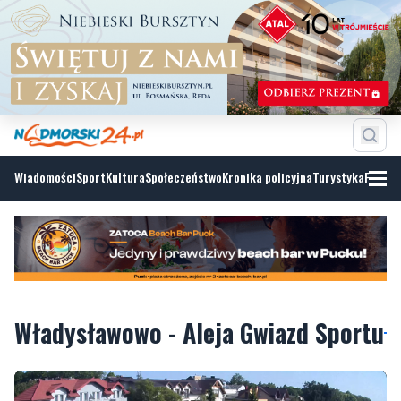
Wiadomości
Sport
Kultura
Społeczeństwo
Kronika policyjna
Turystyka
Fotoga
Władysławowo - Aleja Gwiazd Sportu