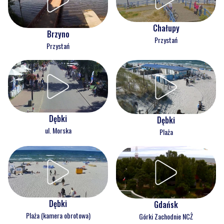
Chałupy
Brzyno
Przystań
Przystań
Dębki
Dębki
ul. Morska
Plaża
Dębki
Gdańsk
Plaża (kamera obrotowa)
Górki Zachodnie NCŻ