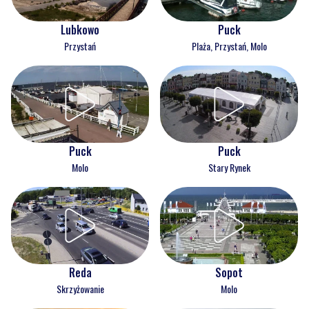
Lubkowo
Puck
Przystań
Plaża, Przystań, Molo
Puck
Puck
Molo
Stary Rynek
Reda
Sopot
Skrzyżowanie
Molo