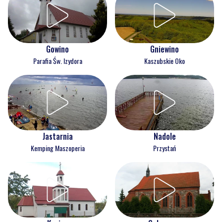
Gowino
Gniewino
Parafia Św. Izydora
Kaszubskie Oko
Jastarnia
Nadole
Kemping Maszoperia
Przystań