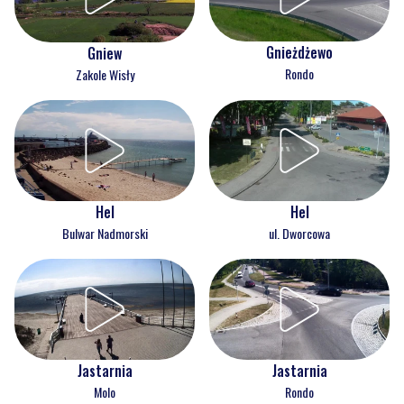
Gnieżdżewo
Gniew
Rondo
Zakole Wisły
Hel
Hel
Bulwar Nadmorski
ul. Dworcowa
Jastarnia
Jastarnia
Molo
Rondo