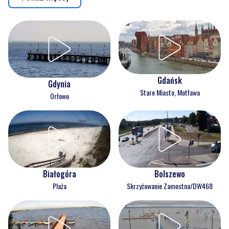
Gdańsk
Gdynia
Stare Miasto, Motława
Orłowo
Białogóra
Bolszewo
Plaża
Skrzyżowanie Zamostna/DW468