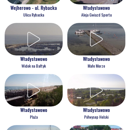
Wejherowo - ul. Rybacka
Władysławowo
Ulica Rybacka
Aleja Gwiazd Sportu
Władysławowo
Władysławowo
Widok na Bałtyk
Małe Morze
Władysławowo
Władysławowo
Plaża
Półwysep Helski