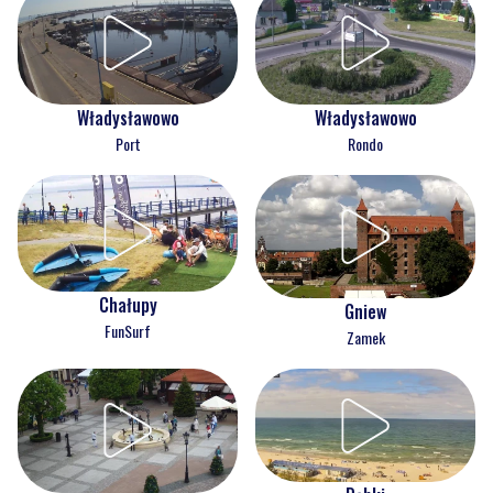
Władysławowo
Władysławowo
Port
Rondo
Chałupy
Gniew
FunSurf
Zamek