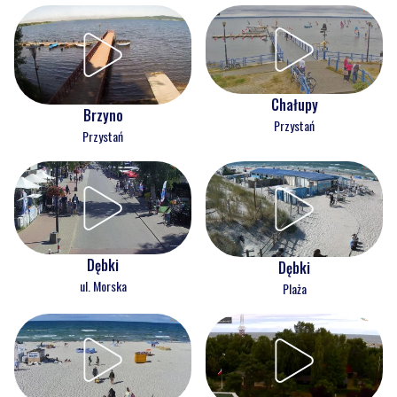
Chałupy
Brzyno
Przystań
Przystań
Dębki
Dębki
ul. Morska
Plaża