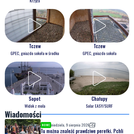
Krzyża
Tczew
Tczew
GPEC, gniazdo sokoła w środku
GPEC, gniazdo sokoła
Sopot
Chałupy
Widok z mola
Solar EASY/SURF
Wiadomości
niedziela, 9 sierpnia 2026
NOWE
Tu można znaleźć prawdziwe perełki. Pchli