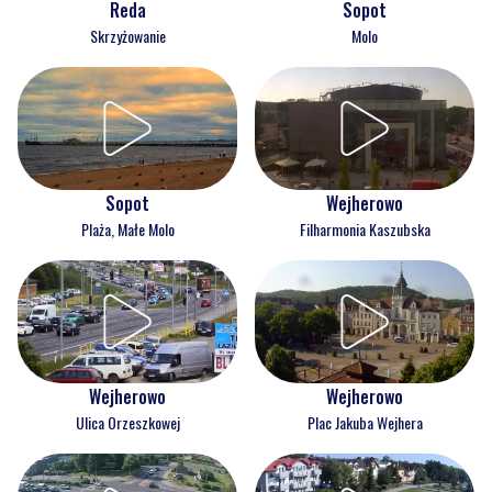
Reda
Sopot
Skrzyżowanie
Molo
Wejherowo
Sopot
Filharmonia Kaszubska
Plaża, Małe Molo
Wejherowo
Wejherowo
Ulica Orzeszkowej
Plac Jakuba Wejhera