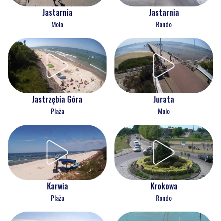
Jastarnia
Jastarnia
Molo
Rondo
Jastrzębia Góra
Jurata
Plaża
Molo
Karwia
Krokowa
Plaża
Rondo