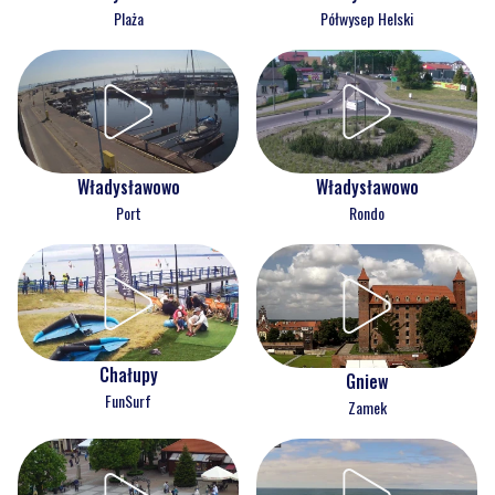
Plaża
Półwysep Helski
Władysławowo
Władysławowo
Port
Rondo
Chałupy
Gniew
FunSurf
Zamek