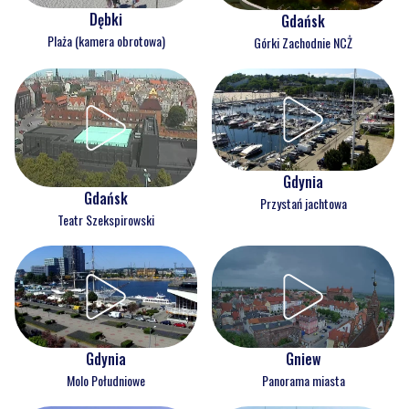
Dębki
Gdańsk
Plaża (kamera obrotowa)
Górki Zachodnie NCŻ
Gdynia
Gdańsk
Przystań jachtowa
Teatr Szekspirowski
Gdynia
Gniew
Molo Południowe
Panorama miasta