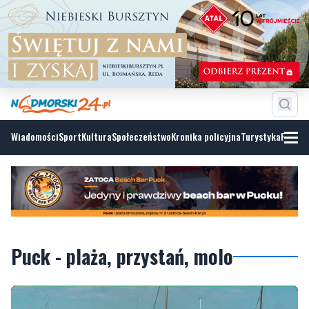
Wiadomości
Sport
Kultura
Społeczeństwo
Kronika policyjna
Turystyka
Fotoga
Puck - plaża, przystań, molo