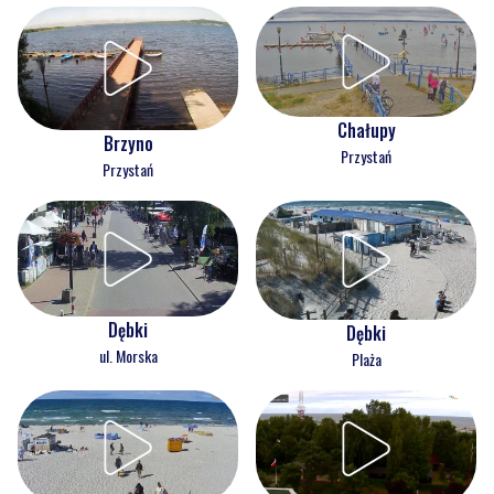
Chałupy
Brzyno
Przystań
Przystań
Dębki
Dębki
ul. Morska
Plaża