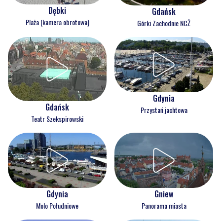
Dębki
Gdańsk
Plaża (kamera obrotowa)
Górki Zachodnie NCŻ
Gdynia
Gdańsk
Przystań jachtowa
Teatr Szekspirowski
Gdynia
Gniew
Molo Południowe
Panorama miasta