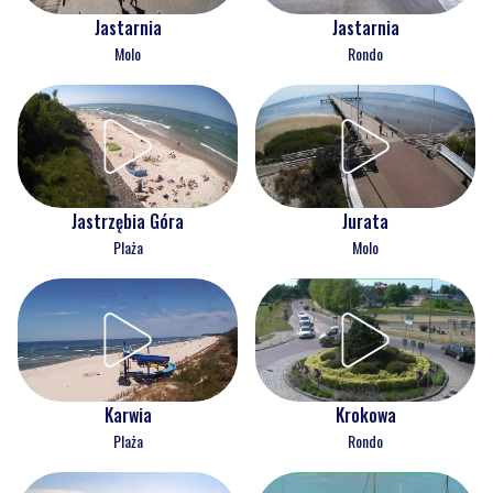
Jastarnia
Jastarnia
Molo
Rondo
Jastrzębia Góra
Jurata
Plaża
Molo
Karwia
Krokowa
Plaża
Rondo