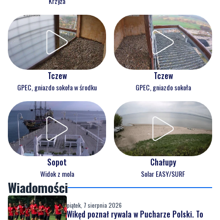
Krzyża
Tczew
Tczew
GPEC, gniazdo sokoła w środku
GPEC, gniazdo sokoła
Sopot
Chałupy
Widok z mola
Solar EASY/SURF
Wiadomości
piątek, 7 sierpnia 2026
Wikęd poznał rywala w Pucharze Polski. To