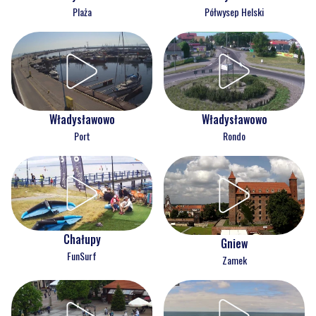
Plaża
Półwysep Helski
Władysławowo
Władysławowo
Port
Rondo
Chałupy
Gniew
FunSurf
Zamek