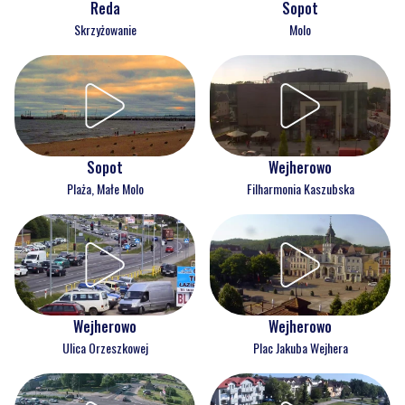
Reda
Sopot
Skrzyżowanie
Molo
Wejherowo
Sopot
Filharmonia Kaszubska
Plaża, Małe Molo
Wejherowo
Wejherowo
Ulica Orzeszkowej
Plac Jakuba Wejhera