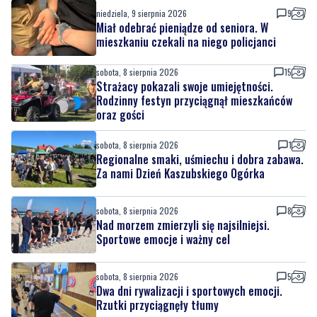
niedziela, 9 sierpnia 2026
9
Miał odebrać pieniądze od seniora. W
mieszkaniu czekali na niego policjanci
sobota, 8 sierpnia 2026
15
Strażacy pokazali swoje umiejętności.
Rodzinny festyn przyciągnął mieszkańców
oraz gości
sobota, 8 sierpnia 2026
1
Regionalne smaki, uśmiechu i dobra zabawa.
Za nami Dzień Kaszubskiego Ogórka
sobota, 8 sierpnia 2026
8
Nad morzem zmierzyli się najsilniejsi.
Sportowe emocje i ważny cel
sobota, 8 sierpnia 2026
5
Dwa dni rywalizacji i sportowych emocji.
Rzutki przyciągnęły tłumy