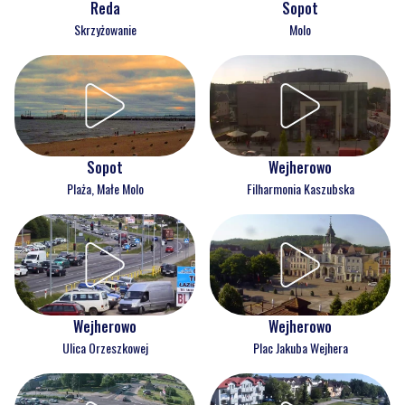
Reda
Sopot
Skrzyżowanie
Molo
Wejherowo
Sopot
Filharmonia Kaszubska
Plaża, Małe Molo
Wejherowo
Wejherowo
Ulica Orzeszkowej
Plac Jakuba Wejhera