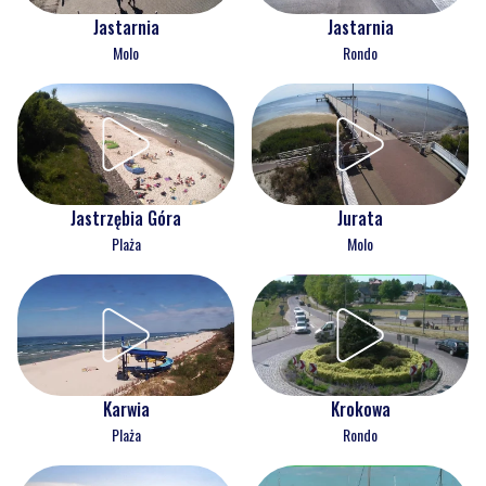
Jastarnia
Jastarnia
Molo
Rondo
Jastrzębia Góra
Jurata
Plaża
Molo
Karwia
Krokowa
Plaża
Rondo