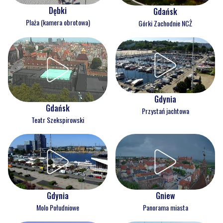
Dębki
Gdańsk
Plaża (kamera obrotowa)
Górki Zachodnie NCŻ
Gdynia
Gdańsk
Przystań jachtowa
Teatr Szekspirowski
Gdynia
Gniew
Molo Południowe
Panorama miasta