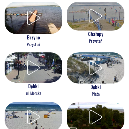
Chałupy
Brzyno
Przystań
Przystań
Dębki
Dębki
ul. Morska
Plaża