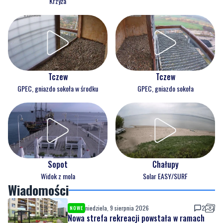
Krzyża
Tczew
Tczew
GPEC, gniazdo sokoła w środku
GPEC, gniazdo sokoła
Sopot
Chałupy
Widok z mola
Solar EASY/SURF
Wiadomości
niedziela, 9 sierpnia 2026
2
NOWE
Nowa strefa rekreacji powstała w ramach