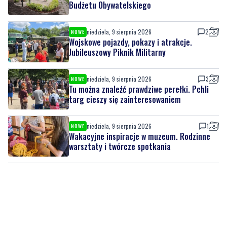
Budżetu Obywatelskiego
niedziela, 9 sierpnia 2026
2
NOWE
Wojskowe pojazdy, pokazy i atrakcje.
Jubileuszowy Piknik Militarny
niedziela, 9 sierpnia 2026
3
NOWE
Tu można znaleźć prawdziwe perełki. Pchli
targ cieszy się zainteresowaniem
niedziela, 9 sierpnia 2026
1
NOWE
Wakacyjne inspiracje w muzeum. Rodzinne
warsztaty i twórcze spotkania