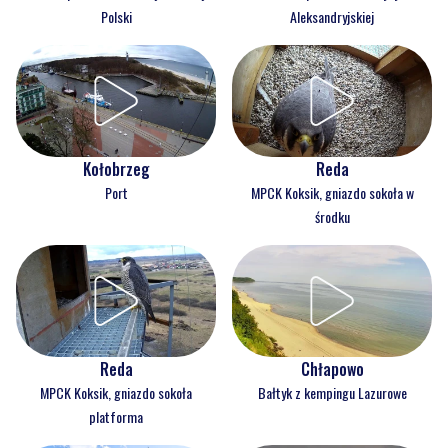
Polski
Aleksandryjskiej
Kołobrzeg
Reda
Port
MPCK Koksik, gniazdo sokoła w
środku
Reda
Chłapowo
MPCK Koksik, gniazdo sokoła
Bałtyk z kempingu Lazurowe
platforma