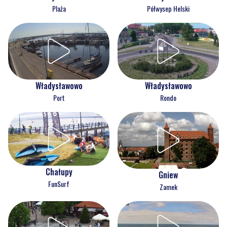
Plaża
Półwysep Helski
Władysławowo
Władysławowo
Port
Rondo
Chałupy
Gniew
FunSurf
Zamek