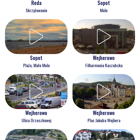
Reda
Sopot
Skrzyżowanie
Molo
Wejherowo
Sopot
Filharmonia Kaszubska
Plaża, Małe Molo
Wejherowo
Wejherowo
Ulica Orzeszkowej
Plac Jakuba Wejhera