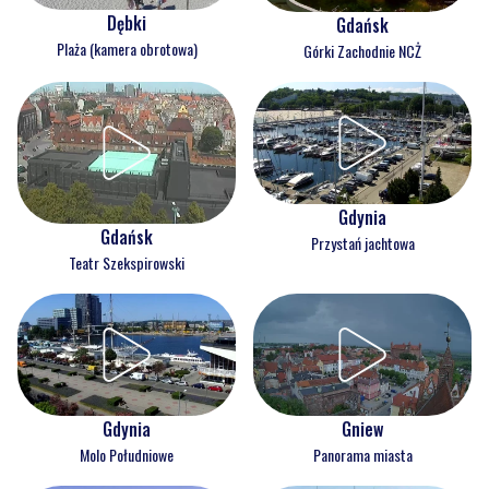
Dębki
Gdańsk
Plaża (kamera obrotowa)
Górki Zachodnie NCŻ
Gdynia
Gdańsk
Przystań jachtowa
Teatr Szekspirowski
Gdynia
Gniew
Molo Południowe
Panorama miasta