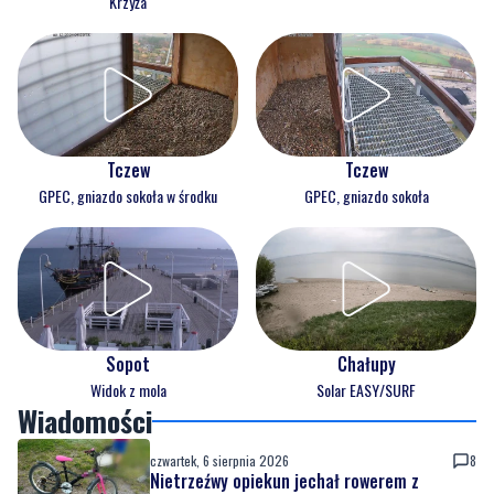
Krzyża
Tczew
Tczew
GPEC, gniazdo sokoła w środku
GPEC, gniazdo sokoła
Sopot
Chałupy
Widok z mola
Solar EASY/SURF
Wiadomości
czwartek, 6 sierpnia 2026
8
Nietrzeźwy opiekun jechał rowerem z