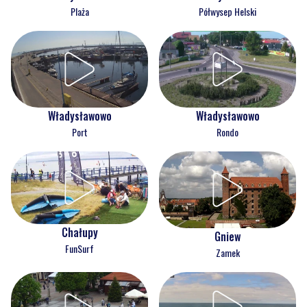
Plaża
Półwysep Helski
Władysławowo
Władysławowo
Port
Rondo
Chałupy
Gniew
FunSurf
Zamek