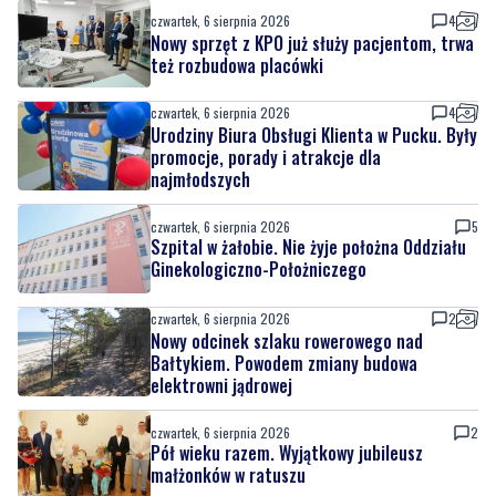
czwartek, 6 sierpnia 2026
4
Nowy sprzęt z KPO już służy pacjentom, trwa
też rozbudowa placówki
czwartek, 6 sierpnia 2026
4
Urodziny Biura Obsługi Klienta w Pucku. Były
promocje, porady i atrakcje dla
najmłodszych
czwartek, 6 sierpnia 2026
5
Szpital w żałobie. Nie żyje położna Oddziału
Ginekologiczno-Położniczego
czwartek, 6 sierpnia 2026
2
Nowy odcinek szlaku rowerowego nad
Bałtykiem. Powodem zmiany budowa
elektrowni jądrowej
czwartek, 6 sierpnia 2026
2
Pół wieku razem. Wyjątkowy jubileusz
małżonków w ratuszu