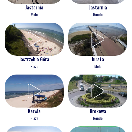
Jastarnia
Jastarnia
Molo
Rondo
Jastrzębia Góra
Jurata
Plaża
Molo
Karwia
Krokowa
Plaża
Rondo