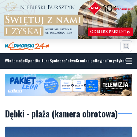
Wiadomości
Sport
Kultura
Społeczeństwo
Kronika policyjna
Turystyka
Fotoga
Dębki - plaża (kamera obrotowa)