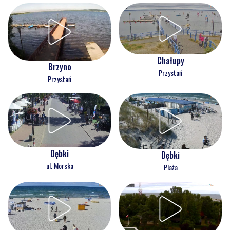
Chałupy
Brzyno
Przystań
Przystań
Dębki
Dębki
ul. Morska
Plaża