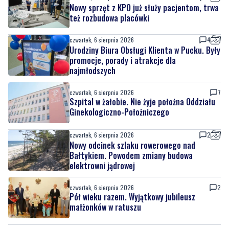
Nowy sprzęt z KPO już służy pacjentom, trwa
też rozbudowa placówki
czwartek, 6 sierpnia 2026
4
Urodziny Biura Obsługi Klienta w Pucku. Były
promocje, porady i atrakcje dla
najmłodszych
czwartek, 6 sierpnia 2026
7
Szpital w żałobie. Nie żyje położna Oddziału
Ginekologiczno-Położniczego
czwartek, 6 sierpnia 2026
2
Nowy odcinek szlaku rowerowego nad
Bałtykiem. Powodem zmiany budowa
elektrowni jądrowej
czwartek, 6 sierpnia 2026
2
Pół wieku razem. Wyjątkowy jubileusz
małżonków w ratuszu