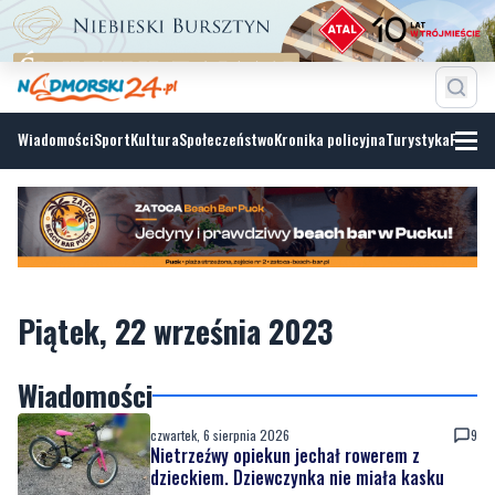
Wiadomości
Sport
Kultura
Społeczeństwo
Kronika policyjna
Turystyka
Fotoga
Piątek, 22 września 2023
Wiadomości
czwartek, 6 sierpnia 2026
9
Nietrzeźwy opiekun jechał rowerem z
dzieckiem. Dziewczynka nie miała kasku