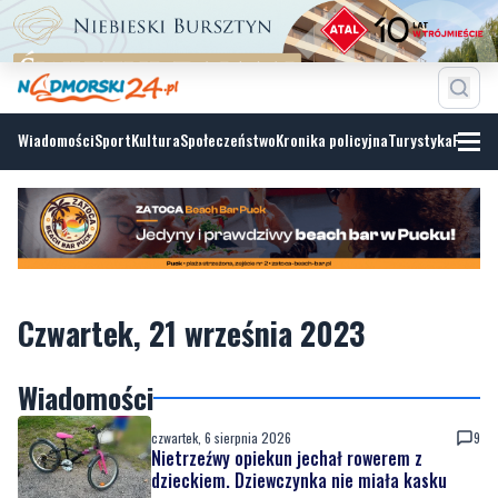
Wiadomości
Sport
Kultura
Społeczeństwo
Kronika policyjna
Turystyka
Fotoga
Czwartek, 21 września 2023
Wiadomości
czwartek, 6 sierpnia 2026
9
Nietrzeźwy opiekun jechał rowerem z
dzieckiem. Dziewczynka nie miała kasku