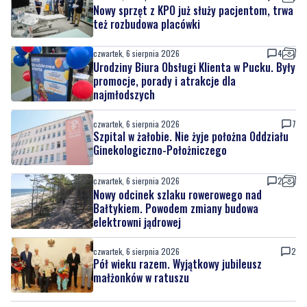
Nowy sprzęt z KPO już służy pacjentom, trwa
też rozbudowa placówki
czwartek, 6 sierpnia 2026
4
Urodziny Biura Obsługi Klienta w Pucku. Były
promocje, porady i atrakcje dla
najmłodszych
czwartek, 6 sierpnia 2026
7
Szpital w żałobie. Nie żyje położna Oddziału
Ginekologiczno-Położniczego
czwartek, 6 sierpnia 2026
2
Nowy odcinek szlaku rowerowego nad
Bałtykiem. Powodem zmiany budowa
elektrowni jądrowej
czwartek, 6 sierpnia 2026
2
Pół wieku razem. Wyjątkowy jubileusz
małżonków w ratuszu