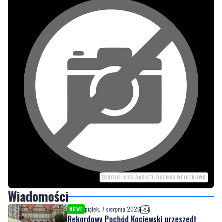
ŹRÓDŁO: UKS BASKET-ÓSEMKA WEJHEROWO
Wiadomości
piątek, 7 sierpnia 2026
NOWE
Rekordowy Pochód Kociewski przeszedł