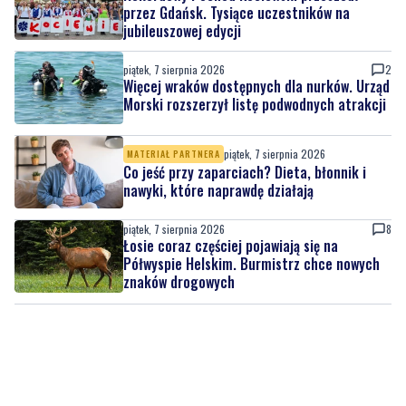
przez Gdańsk. Tysiące uczestników na
jubileuszowej edycji
piątek, 7 sierpnia 2026
2
Więcej wraków dostępnych dla nurków. Urząd
Morski rozszerzył listę podwodnych atrakcji
piątek, 7 sierpnia 2026
MATERIAŁ PARTNERA
Co jeść przy zaparciach? Dieta, błonnik i
nawyki, które naprawdę działają
piątek, 7 sierpnia 2026
8
Łosie coraz częściej pojawiają się na
Półwyspie Helskim. Burmistrz chce nowych
znaków drogowych