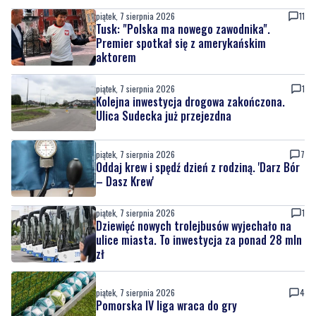
piątek, 7 sierpnia 2026
11
Tusk: "Polska ma nowego zawodnika".
Premier spotkał się z amerykańskim
aktorem
piątek, 7 sierpnia 2026
1
Kolejna inwestycja drogowa zakończona.
Ulica Sudecka już przejezdna
piątek, 7 sierpnia 2026
7
Oddaj krew i spędź dzień z rodziną. 'Darz Bór
– Dasz Krew'
piątek, 7 sierpnia 2026
1
Dziewięć nowych trolejbusów wyjechało na
ulice miasta. To inwestycja za ponad 28 mln
zł
piątek, 7 sierpnia 2026
4
Pomorska IV liga wraca do gry