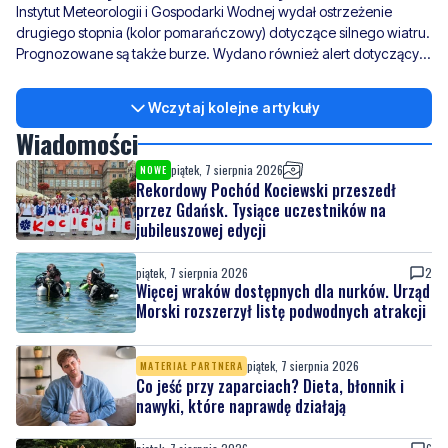
Instytut Meteorologii i Gospodarki Wodnej wydał ostrzeżenie
drugiego stopnia (kolor pomarańczowy) dotyczące silnego wiatru.
Prognozowane są także burze. Wydano również alert dotyczący
sztormu na Bałtyku.
Wczytaj kolejne artykuły
Wiadomości
piątek, 7 sierpnia 2026
NOWE
Rekordowy Pochód Kociewski przeszedł
przez Gdańsk. Tysiące uczestników na
jubileuszowej edycji
piątek, 7 sierpnia 2026
2
Więcej wraków dostępnych dla nurków. Urząd
Morski rozszerzył listę podwodnych atrakcji
piątek, 7 sierpnia 2026
MATERIAŁ PARTNERA
Co jeść przy zaparciach? Dieta, błonnik i
nawyki, które naprawdę działają