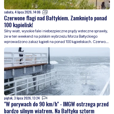
sobota, 4 lipca 2026, 14:06
Czerwone flagi nad Bałtykiem. Zamknięto ponad
100 kąpielisk!
Silny wiatr, wysokie fale i niebezpieczne prądy wsteczne sprawiły,
że w ten weekend na polskim wybrzeżu Morza Bałtyckiego
wprowadzono zakaz kąpieli na ponad 100 kąpieliskach. Czerwone
flagi pojawiły się m.in. w popularnych miejscowościach
turystycznych, ta
piątek, 3 lipca 2026, 13:24
4
"W porywach do 90 km/h" - IMGW ostrzega przed
bardzo silnym wiatrem. Na Bałtyku sztorm