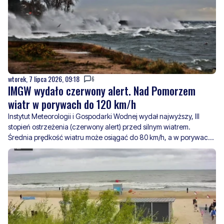
wtorek, 7 lipca 2026, 09:18
6
IMGW wydało czerwony alert. Nad Pomorzem
wiatr w porywach do 120 km/h
Instytut Meteorologii i Gospodarki Wodnej wydał najwyższy, III
stopień ostrzeżenia (czerwony alert) przed silnym wiatrem.
Średnia prędkość wiatru może osiągać do 80 km/h, a w porywach
nawet do 120 km/h. Najsilniejszych podmuchów należy
spodziewać się nad s