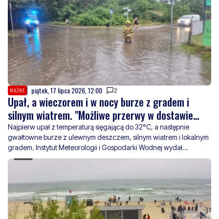
piątek, 17 lipca 2026, 12:00
2
WAŻNE
Upał, a wieczorem i w nocy burze z gradem i
silnym wiatrem. "Możliwe przerwy w dostawie
prądu"
Najpierw upał z temperaturą sięgającą do 32°C, a następnie
gwałtowne burze z ulewnym deszczem, silnym wiatrem i lokalnym
gradem. Instytut Meteorologii i Gospodarki Wodnej wydał
ostrzeżenia pierwszego i drugiego stopnia.