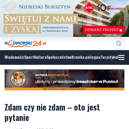
Wiadomości
Sport
Kultura
Społeczeństwo
Kronika policyjna
Turystyka
Fotoga
Zdam czy nie zdam – oto jest
pytanie