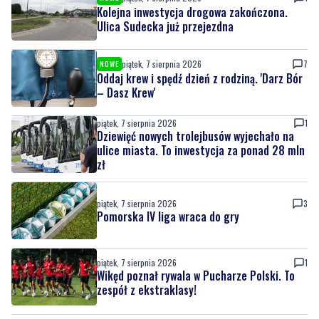
Kolejna inwestycja drogowa zakończona.
Ulica Sudecka już przejezdna
piątek, 7 sierpnia 2026
7
NOWE
Oddaj krew i spędź dzień z rodziną. 'Darz Bór
– Dasz Krew'
piątek, 7 sierpnia 2026
1
Dziewięć nowych trolejbusów wyjechało na
ulice miasta. To inwestycja za ponad 28 mln
zł
piątek, 7 sierpnia 2026
3
Pomorska IV liga wraca do gry
piątek, 7 sierpnia 2026
1
Wikęd poznał rywala w Pucharze Polski. To
zespół z ekstraklasy!