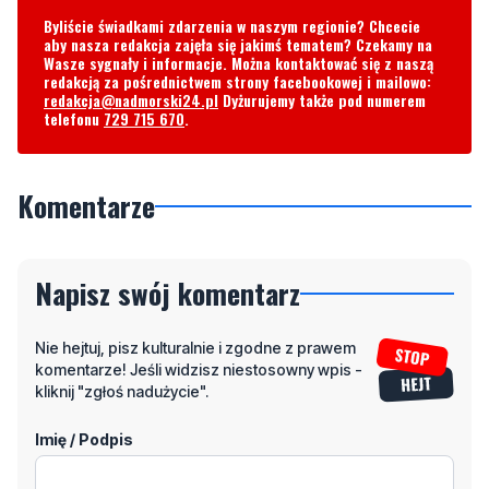
Byliście świadkami zdarzenia w naszym regionie? Chcecie
aby nasza redakcja zajęła się jakimś tematem? Czekamy na
Wasze sygnały i informacje. Można kontaktować się z naszą
redakcją za pośrednictwem strony facebookowej i mailowo:
redakcja@nadmorski24.pl
Dyżurujemy także pod numerem
telefonu
729 715 670
.
Komentarze
Napisz swój komentarz
Nie hejtuj, pisz kulturalnie i zgodne z prawem
komentarze! Jeśli widzisz niestosowny wpis -
kliknij "zgłoś nadużycie".
Imię / Podpis