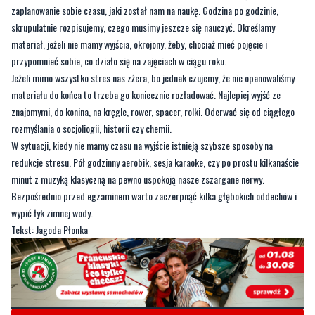
zaplanowanie sobie czasu, jaki został nam na naukę. Godzina po godzinie,
skrupulatnie rozpisujemy, czego musimy jeszcze się nauczyć. Określamy
materiał, jeżeli nie mamy wyjścia, okrojony, żeby, chociaż mieć pojęcie i
przypomnieć sobie, co działo się na zajęciach w ciągu roku.
Jeżeli mimo wszystko stres nas zżera, bo jednak czujemy, że nie opanowaliśmy
materiału do końca to trzeba go koniecznie rozładować. Najlepiej wyjść ze
znajomymi, do konina, na kręgle, rower, spacer, rolki. Oderwać się od ciągłego
rozmyślania o socjoliogii, historii czy chemii.
W sytuacji, kiedy nie mamy czasu na wyjście istnieją szybsze sposoby na
redukcje stresu. Pół godzinny aerobik, sesja karaoke, czy po prostu kilkanaście
minut z muzyką klasyczną na pewno uspokoją nasze zszargane nerwy.
Bezpośrednio przed egzaminem warto zaczerpnąć kilka głębokich oddechów i
wypić łyk zimnej wody.
Tekst: Jagoda Płonka