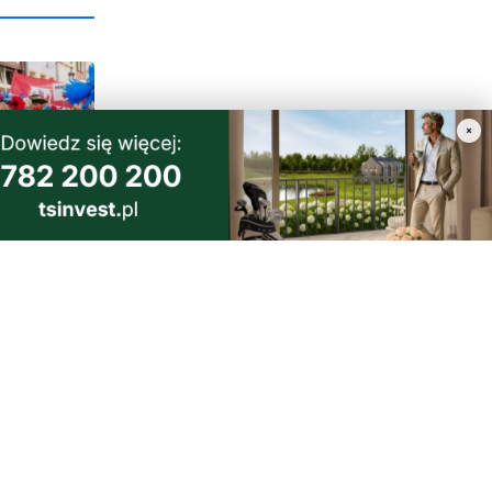
×
1
a i
dzi
morski24.pl - portal informacyjny z Małego Trójmiasta Kaszubskiego.