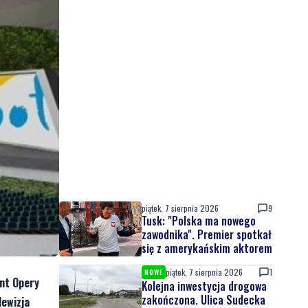
piątek, 7 sierpnia 2026
9
Tusk: "Polska ma nowego
zawodnika". Premier spotkał
się z amerykańskim aktorem
piątek, 7 sierpnia 2026
1
NOWE
ont Opery
Kolejna inwestycja drogowa
zakończona. Ulica Sudecka
lewizja