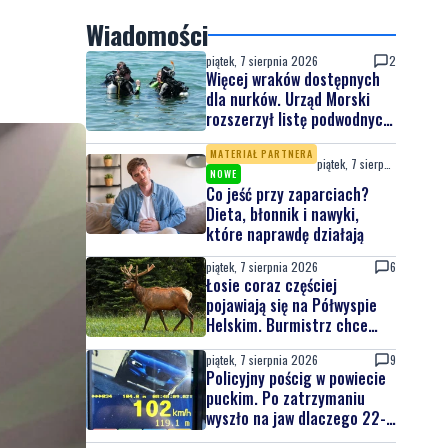
Wiadomości
piątek, 7 sierpnia 2026
2
Więcej wraków dostępnych
dla nurków. Urząd Morski
rozszerzył listę podwodnych
atrakcji
MATERIAŁ PARTNERA
piątek, 7 sierpnia 2026
NOWE
Co jeść przy zaparciach?
Dieta, błonnik i nawyki,
które naprawdę działają
piątek, 7 sierpnia 2026
6
Łosie coraz częściej
pojawiają się na Półwyspie
Helskim. Burmistrz chce
nowych znaków drogowych
piątek, 7 sierpnia 2026
9
Policyjny pościg w powiecie
puckim. Po zatrzymaniu
wyszło na jaw dlaczego 22-
latek uciekał