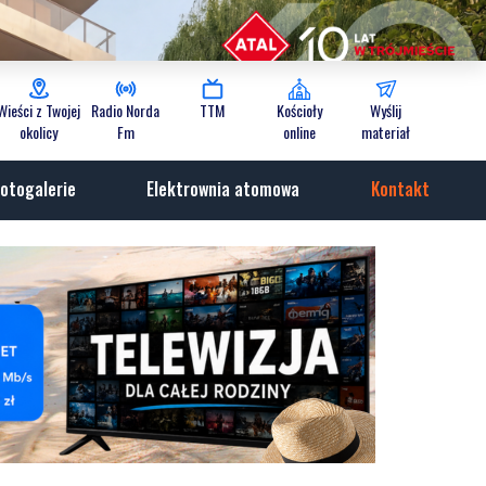
Wieści z Twojej
Radio Norda
TTM
Kościoły
Wyślij
okolicy
Fm
online
materiał
otogalerie
Elektrownia atomowa
Kontakt