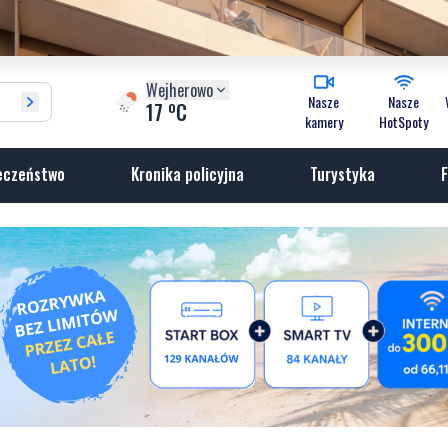
Wejherowo
Nasze
Nasze
o
17
C
kamery
HotSpoty
eczeństwo
Kronika policyjna
Turystyka
F