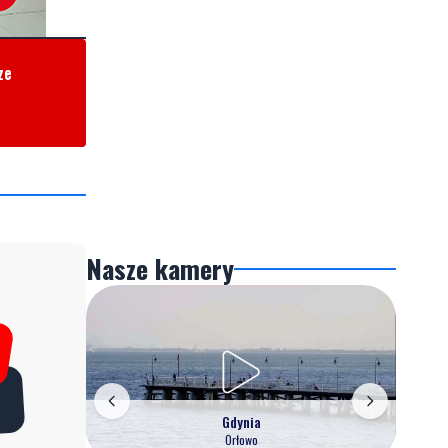
ze
Nasze kamery
Gdynia
Orłowo