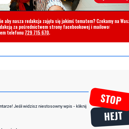
cie aby nasza redakcja zajęła się jakimś tematem? Czekamy na Was
edakcją za pośrednictwem strony facebookowej i mailowo:
rem telefonu
729 715 670
.
tarze! Jeśli widzisz niestosowny wpis - kliknij