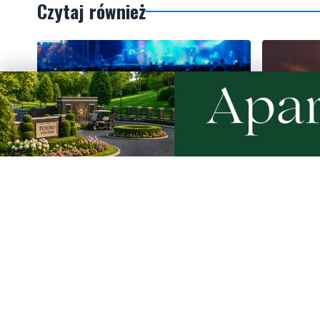
Czytaj również
Przed nami weekend. Nie masz
Weekend 
jeszcze planów? Sprawdź nasze
słupskim
propozycje w powiecie
wejherowskim i puckim
Artykuły
Informacje