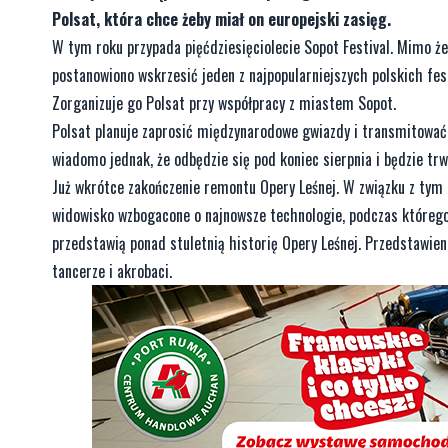
Polsat, która chce żeby miał on europejski zasięg.
W tym roku przypada pięćdziesięciolecie Sopot Festival. Mimo że
postanowiono wskrzesić jeden z najpopularniejszych polskich fest
Zorganizuje go Polsat przy współpracy z miastem Sopot.
Polsat planuje zaprosić międzynarodowe gwiazdy i transmitować w
wiadomo jednak, że odbędzie się pod koniec sierpnia i będzie tr
Już wkrótce zakończenie remontu Opery Leśnej. W związku z tym 
widowisko wzbogacone o najnowsze technologie, podczas którego
przedstawią ponad stuletnią historię Opery Leśnej. Przedstawieni
tancerze i akrobaci.