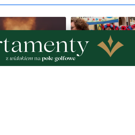
pełen atrakcji w powiecie
Kolorowy korowód, muzyk
. Sprawdź, co zaplanowano
regionalne smaki. Nadcho
Święto Kociewia
Zobacz
Nad