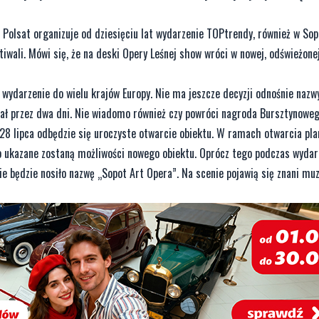
 Polsat organizuje od dziesięciu lat wydarzenie TOPtrendy, również w Sop
iwali. Mówi się, że na deski Opery Leśnej show wróci w nowej, odświeżone
ydarzenie do wielu krajów Europy. Nie ma jeszcze decyzji odnośnie nazwy
wał przez dwa dni. Nie wiadomo również czy powróci nagroda Bursztynoweg
28 lipca odbędzie się uroczyste otwarcie obiektu. W ramach otwarcia pl
 ukazane zostaną możliwości nowego obiektu. Oprócz tego podczas wydar
e będzie nosiło nazwę „Sopot Art Opera”. Na scenie pojawią się znani muz