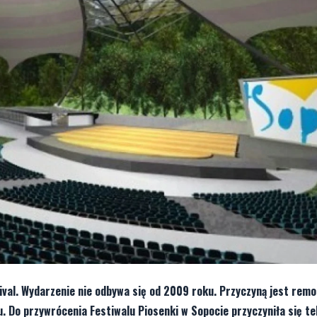
ival. Wydarzenie nie odbywa się od 2009 roku. Przyczyną jest rem
. Do przywrócenia Festiwalu Piosenki w Sopocie przyczyniła się te