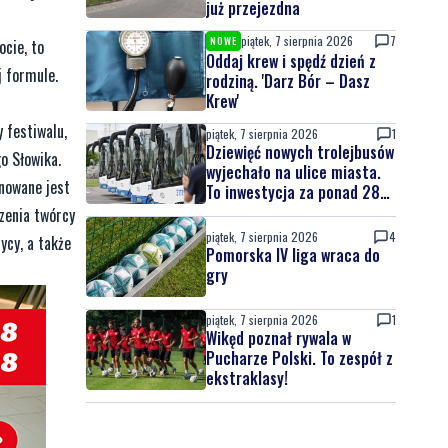
już przejezdna
piątek, 7 sierpnia 2026
7
NOWE
ocie, to
Oddaj krew i spędź dzień z
j formule.
rodziną. 'Darz Bór – Dasz
Krew'
 festiwalu,
piątek, 7 sierpnia 2026
1
Dziewięć nowych trolejbusów
o Słowika.
wyjechało na ulice miasta.
anowane jest
To inwestycja za ponad 28
mln zł
zenia twórcy
piątek, 7 sierpnia 2026
4
ycy, a także
Pomorska IV liga wraca do
gry
piątek, 7 sierpnia 2026
1
Wikęd poznał rywala w
Pucharze Polski. To zespół z
ekstraklasy!