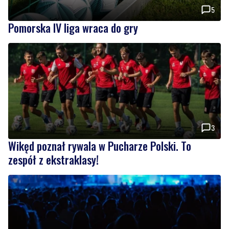
5
Pomorska IV liga wraca do gry
3
Wikęd poznał rywala w Pucharze Polski. To
zespół z ekstraklasy!