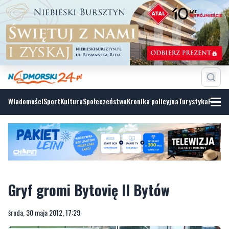
Wiadomości
Sport
Kultura
Społeczeństwo
Kronika policyjna
Turystyka
Fotoga
Gryf gromi Bytovię II Bytów
środa, 30 maja 2012, 17:29