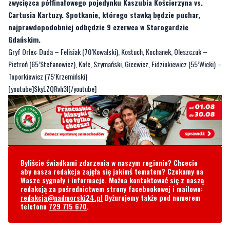
zwycięzca półfinałowego pojedynku Kaszubia Kościerzyna vs.
Cartusia Kartuzy. Spotkanie, którego stawką będzie puchar,
najprawdopodobniej odbędzie 9 czerwca w Starogardzie
Gdańskim.
Gryf Orlex: Duda – Felisiak (70’Kowalski), Kostuch, Kochanek, Oleszczuk –
Pietroń (65’Stefanowicz), Kołc, Szymański, Gicewicz, Fidziukiewicz (55’Wicki) –
Toporkiewicz (75’Krzemiński)
[youtube]SkyLZQRvh3I[/youtube]
Byliście świadkami zdarzenia w naszym regionie? Chcecie
aby nasza redakcja zajęła się jakimś tematem? Czekamy na
Wasze sygnały i informacje. Można kontaktować się z naszą
redakcją za pośrednictwem strony facebookowej i mailowo:
redakcja@nadmorski24.pl
Dyżurujemy także pod numerem
telefonu
729 715 670
.