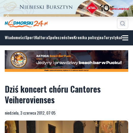
Wiadomości
Sport
Kultura
Społeczeństwo
Kronika policyjna
Turystyka
Fotoga
Dziś koncert chóru Cantores
Veiherovienses
niedziela, 3 czerwca 2012, 07:05