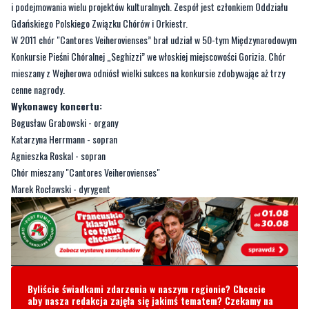
i podejmowania wielu projektów kulturalnych. Zespół jest członkiem Oddziału
Gdańskiego Polskiego Związku Chórów i Orkiestr.
W 2011 chór "Cantores Veiherovienses” brał udział w 50-tym Międzynarodowym
Konkursie Pieśni Chóralnej „Seghizzi” we włoskiej miejscowości Gorizia. Chór
mieszany z Wejherowa odniósł wielki sukces na konkursie zdobywając aż trzy
cenne nagrody.
Wykonawcy koncertu:
Bogusław Grabowski - organy
Katarzyna Herrmann - sopran
Agnieszka Roskal - sopran
Chór mieszany "Cantores Veiherovienses"
Marek Rocławski - dyrygent
Byliście świadkami zdarzenia w naszym regionie? Chcecie
aby nasza redakcja zajęła się jakimś tematem? Czekamy na