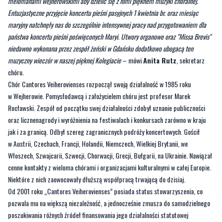
melomanami wejherowskimi aby dzielić się z nimi pięknem muzyki chóralnej.
Entuzjastyczne przyjęcie koncertu pieśni pasyjnych 1 kwietnia br. oraz miesiąc
maryjny natchnęły nas do szczególnie intensywnej pracy nad przygotowaniem dla
państwa koncertu pieśni poświęconych Maryi. Utwory organowe oraz "Missa Brevis"
niedawno wykonana przez zespół żeński w Gdańsku dodatkowo ubogacą ten
muzyczny wieczór w naszej pięknej Kolegiacie
– mówi
Anita Rutz
, sekretarz
chóru.
Chór Cantores Veiherovienses rozpoczął swoją działalność w 1985 roku
w Wejherowie. Pomysłodawcą i założycielem chóru jest profesor Marek
Rocławski. Zespół od początku swej działalności zdobył uznanie publiczności
oraz licznenagrody i wyróżnienia na festiwalach i konkursach zarówno w kraju
jak i za granicą. Odbył szereg zagranicznych podróży koncertowych. Gościł
w Austrii, Czechach, Francji, Holandii, Niemczech, Wielkiej Brytanii, we
Włoszech, Szwajcarii, Szwecji, Chorwacji, Grecji, Bułgarii, na Ukrainie. Nawiązał
cenne kontakty z wieloma chórami i organizacjami kulturalnymi w całej Europie.
Niektóre z nich zaowocowały dłuższą współpracą trwającą do dzisiaj.
Od 2001 roku „Cantores Veiherovienses” posiada status stowarzyszenia, co
pozwala mu na większą niezależność, a jednocześnie zmusza do samodzielnego
poszukiwania różnych źródeł finansowania jego działalności statutowej