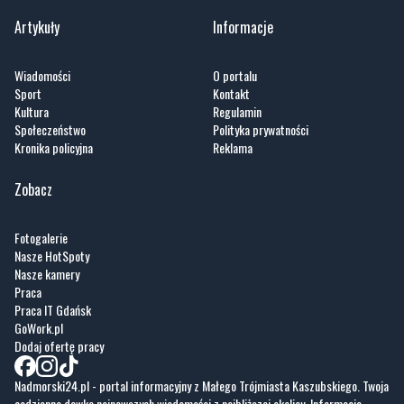
Artykuły
Informacje
Wiadomości
O portalu
Sport
Kontakt
Kultura
Regulamin
Społeczeństwo
Polityka prywatności
Kronika policyjna
Reklama
Zobacz
Fotogalerie
Nasze HotSpoty
Nasze kamery
Praca
Praca IT Gdańsk
GoWork.pl
Dodaj ofertę pracy
Nadmorski24.pl - portal informacyjny z Małego Trójmiasta Kaszubskiego. Twoja
codzienna dawka najnowszych wiadomości z najbliższej okolicy. Informacje