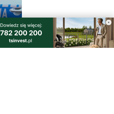
×
iktorii.
dyni i nie
morski24.pl - portal informacyjny z Małego Trójmiasta Kaszubskiego.
ja codzienna dawka najnowszych wiadomości z najbliższej okolicy.
ormacje społeczne, kulturalne i sportowe z Wejherowa, Pucka, Redy, Rumi i
lic. Zawsze sprawdzone i aktualne info dla mieszkańców Małego Trójmiasta
szubskiego.