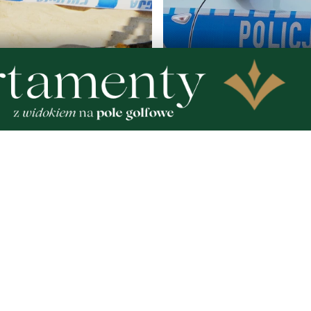
WAŻNE
AKTUALIZACJA
plaży. Spacerowiczka
Policja szuka 15-letniej W
 na niewybuch
Nastolatka wyjechała do G
wróciła
Zobacz
Nad
Two
Fotogalerie
Inf
Nasze HotSpoty
oko
Nasze kamery
Ka