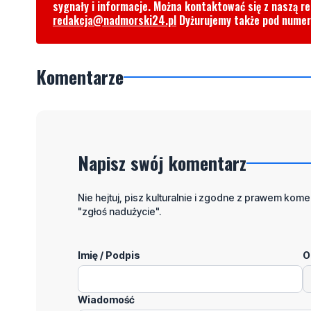
sygnały i informacje. Można kontaktować się z naszą r
redakcja@nadmorski24.pl
Dyżurujemy także pod nume
Komentarze
Napisz swój komentarz
Nie hejtuj, pisz kulturalnie i zgodne z prawem komen
"zgłoś nadużycie".
Imię / Podpis
O
Wiadomość