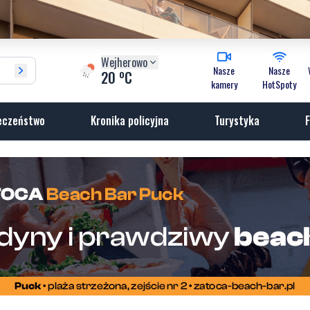
Wejherowo
Nasze
Nasze
o
20
C
kamery
HotSpoty
eczeństwo
Kronika policyjna
Turystyka
F