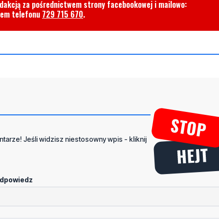
edakcją za pośrednictwem strony facebookowej i mailowo:
rem telefonu
729 715 670
.
tarze! Jeśli widzisz niestosowny wpis - kliknij
dpowiedz