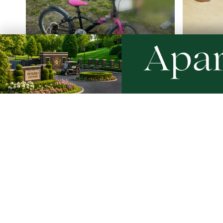
14
WAŻNE
Nietrzeźwy opiekun jechał rowerem
Alarm na 
z dzieckiem. Dziewczynka nie miała
natrafiła
kasku
Artykuły
Informacje
Wiadomości
O portalu
Sport
Kontakt
Kultura
Regulamin