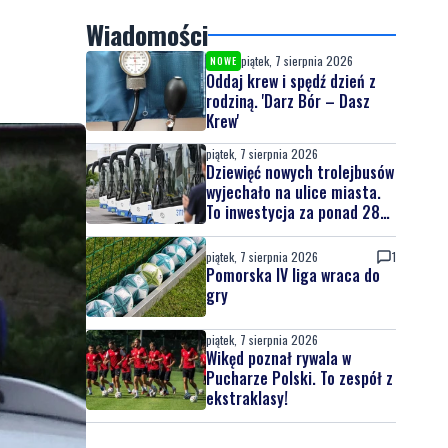
Wiadomości
piątek, 7 sierpnia 2026
NOWE
Oddaj krew i spędź dzień z
rodziną. 'Darz Bór – Dasz
Krew'
piątek, 7 sierpnia 2026
Dziewięć nowych trolejbusów
wyjechało na ulice miasta.
To inwestycja za ponad 28
mln zł
piątek, 7 sierpnia 2026
1
Pomorska IV liga wraca do
gry
piątek, 7 sierpnia 2026
Wikęd poznał rywala w
Pucharze Polski. To zespół z
ekstraklasy!