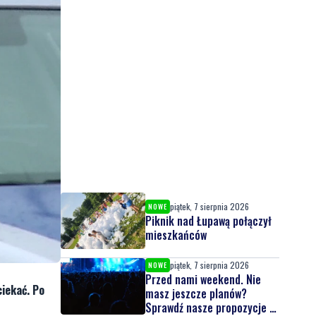
piątek, 7 sierpnia 2026
NOWE
Piknik nad Łupawą połączył
mieszkańców
piątek, 7 sierpnia 2026
NOWE
Przed nami weekend. Nie
iekać. Po
masz jeszcze planów?
Sprawdź nasze propozycje w