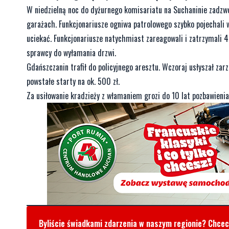
W niedzielną noc do dyżurnego komisariatu na Suchaninie zadzwon
garażach. Funkcjonariusze ogniwa patrolowego szybko pojechali w
uciekać. Funkcjonariusze natychmiast zareagowali i zatrzymali 4
sprawcy do wyłamania drzwi.
Gdańszczanin trafił do policyjnego aresztu. Wczoraj usłyszał zar
powstałe starty na ok. 500 zł.
Za usiłowanie kradzieży z włamaniem grozi do 10 lat pozbawienia
Byliście świadkami zdarzenia w naszym regionie? Chce