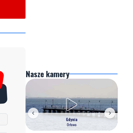
Nasze kamery
Gdynia
Orłowo