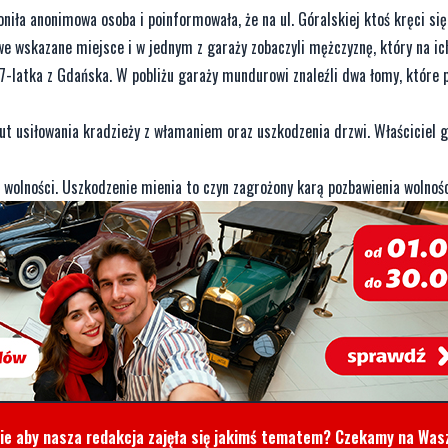
iła anonimowa osoba i poinformowała, że na ul. Góralskiej ktoś kręci się
e wskazane miejsce i w jednym z garaży zobaczyli mężczyznę, który na ic
7-latka z Gdańska. W pobliżu garaży mundurowi znaleźli dwa łomy, które p
zut usiłowania kradzieży z włamaniem oraz uszkodzenia drzwi. Właściciel 
 wolności. Uszkodzenie mienia to czyn zagrożony karą pozbawienia wolności
cie aby nasza redakcja zajęła się jakimś tematem? Czekamy na Was