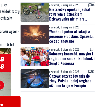
powiecie wejherowskim i
 przy
czwartek, 6 sierpnia 2026
14
puckim
Nietrzeźwy opiekun jechał
h widok zaczął
rowerem z dzieckiem.
osłużyły
Dziewczynka nie miała
kasku
czwartek, 6 sierpnia 2026
garażu wycenił
Weekend pełen atrakcji w
powiecie słupskim. Sprawdź,
co zaplanowano
 do 5 lat.
czwartek, 6 sierpnia 2026
1
Kolorowy korowód, muzyka i
regionalne smaki. Nadchodzi
Święto Kociewia
czwartek, 6 sierpnia 2026
10
Gazowe przygotowania do
zimy. Polska lepiej wygląda
niż inne kraje w Europie
ze