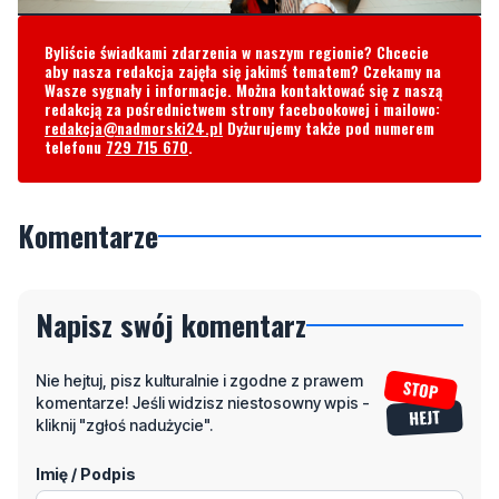
Byliście świadkami zdarzenia w naszym regionie? Chcecie
aby nasza redakcja zajęła się jakimś tematem? Czekamy na
Wasze sygnały i informacje. Można kontaktować się z naszą
redakcją za pośrednictwem strony facebookowej i mailowo:
redakcja@nadmorski24.pl
Dyżurujemy także pod numerem
telefonu
729 715 670
.
Komentarze
Napisz swój komentarz
Nie hejtuj, pisz kulturalnie i zgodne z prawem
komentarze! Jeśli widzisz niestosowny wpis -
kliknij "zgłoś nadużycie".
Imię / Podpis