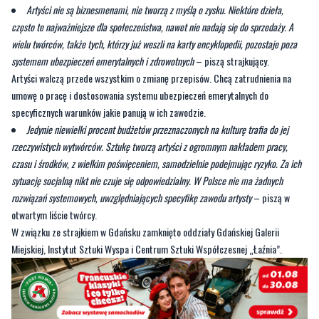
Artyści nie są biznesmenami, nie tworzą z myślą o zysku. Niektóre dzieła,
często te najważniejsze dla społeczeństwa, nawet nie nadają się do sprzedaży. A
wielu twórców, także tych, którzy już weszli na karty encyklopedii, pozosta­je poza
systemem ubezpieczeń emerytalnych i zdrowotnych
– piszą strajkujący.
Artyści walczą przede wszystkim o zmianę przepisów. Chcą zatrudnienia na
umowę o pracę i dostosowania systemu ubezpieczeń emerytalnych do
specyficznych warunków jakie panują w ich zawodzie.
Jedynie niewielki procent budżetów przeznaczonych na kulturę trafia do jej
rzeczywistych wytwórców. Sztukę tworzą artyści z ogromnym nakładem pra­cy,
czasu i środków, z wielkim poświęceniem, samodzielnie podejmując ry­zyko. Za ich
sytuację socjalną nikt nie czuje się odpowiedzialny. W Polsce nie ma żadnych
rozwiązań systemowych, uwzględniających specyfikę zawodu artysty
– piszą w
otwartym liście twórcy.
W związku ze strajkiem w Gdańsku zamknięto oddziały Gdańskiej Galerii
Miejskiej, Instytut Sztuki Wyspa i Centrum Sztuki Współczesnej „Łaźnia”.