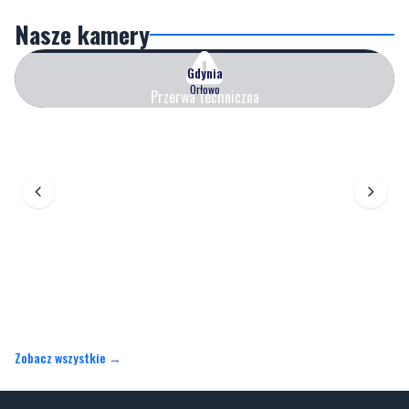
Nasze kamery
Gdynia
Orłowo
Przerwa techniczna
Zobacz wszystkie →