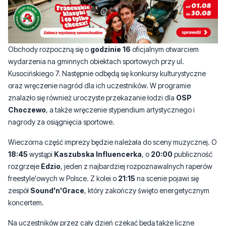
Obchody rozpoczną się o
godzinie 16
oficjalnym otwarciem
wydarzenia na gminnych obiektach sportowych przy ul.
Kusocińskiego 7. Następnie odbędą się konkursy kulturystyczne
oraz wręczenie nagród dla ich uczestników. W programie
znalazło się również uroczyste przekazanie łodzi dla
OSP
Choczewo
, a także wręczenie stypendium artystycznego i
nagrody za osiągnięcia sportowe.
Wieczorna część imprezy będzie należała do sceny muzycznej. O
18:45
wystąpi
Kaszubska Influencerka
, o
20:00
publiczność
rozgrzeje
Edzio
, jeden z najbardziej rozpoznawalnych raperów
freestyle'owych w Polsce. Z kolei o
21:15
na scenie pojawi się
zespół
Sound'n'Grace
, który zakończy święto energetycznym
koncertem.
Na uczestników przez cały dzień czekać będą także liczne