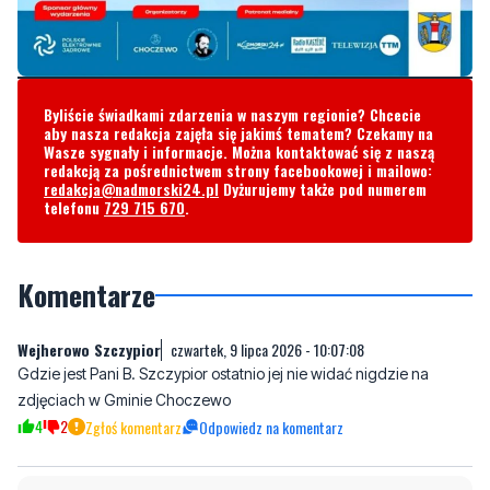
Byliście świadkami zdarzenia w naszym regionie? Chcecie
aby nasza redakcja zajęła się jakimś tematem? Czekamy na
Wasze sygnały i informacje. Można kontaktować się z naszą
redakcją za pośrednictwem strony facebookowej i mailowo:
redakcja@nadmorski24.pl
Dyżurujemy także pod numerem
telefonu
729 715 670
.
Komentarze
Wejherowo Szczypior
czwartek, 9 lipca 2026 - 10:07:08
Gdzie jest Pani B. Szczypior ostatnio jej nie widać nigdzie na
zdjęciach w Gminie Choczewo
4
2
Zgłoś komentarz
Odpowiedz na komentarz