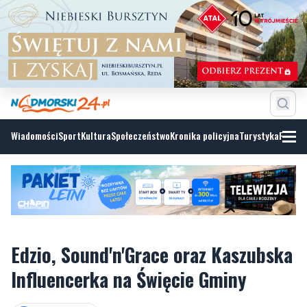
Wiadomości
Sport
Kultura
Społeczeństwo
Kronika policyjna
Turystyka
Fotoga
Edzio, Sound'n'Grace oraz Kaszubska
Influencerka na Święcie Gminy