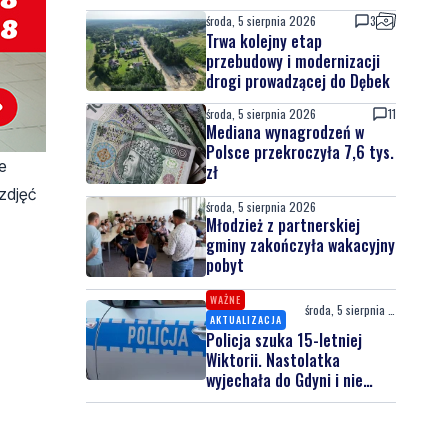
środa, 5 sierpnia 2026
3
Trwa kolejny etap
przebudowy i modernizacji
drogi prowadzącej do Dębek
środa, 5 sierpnia 2026
11
Mediana wynagrodzeń w
Polsce przekroczyła 7,6 tys.
e
zł
zdjęć
środa, 5 sierpnia 2026
Młodzież z partnerskiej
gminy zakończyła wakacyjny
pobyt
WAŻNE
środa, 5 sierpnia 2026
AKTUALIZACJA
Policja szuka 15-letniej
Wiktorii. Nastolatka
wyjechała do Gdyni i nie
wróciła