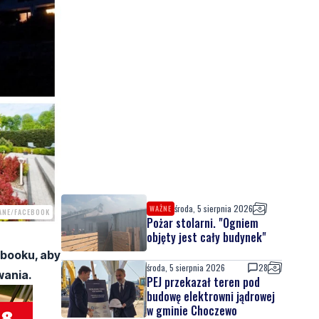
środa, 5 sierpnia 2026
WAŻNE
ANE/FACEBOOK
Pożar stolarni. "Ogniem
objęty jest cały budynek"
ebooku, aby
środa, 5 sierpnia 2026
28
wania.
PEJ przekazał teren pod
budowę elektrowni jądrowej
w gminie Choczewo