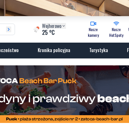
Wejherowo
Nasze
Nasze
o
25
C
kamery
HotSpoty
eczeństwo
Kronika policyjna
Turystyka
F