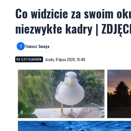
Co widzicie za swoim ok
niezwykłe kadry | ZDJĘC
Tomasz Smuga
T
środa, 8 lipca 2026, 15:40
OD CZYTELNIKÓW