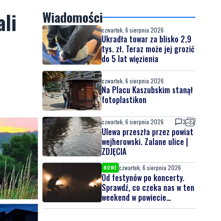
li
Wiadomości
czwartek, 6 sierpnia 2026
Ukradła towar za blisko 2,9
tys. zł. Teraz może jej grozić
do 5 lat więzienia
czwartek, 6 sierpnia 2026
Na Placu Kaszubskim stanął
fotoplastikon
czwartek, 6 sierpnia 2026
3
Ulewa przeszła przez powiat
wejherowski. Zalane ulice |
ZDJĘCIA
czwartek, 6 sierpnia 2026
NOWE
Od festynów po koncerty.
Sprawdź, co czeka nas w ten
weekend w powiecie
lęborskim