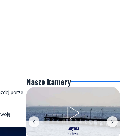
Nasze kamery
ażdej porze
swoją
Gdynia
Orłowo