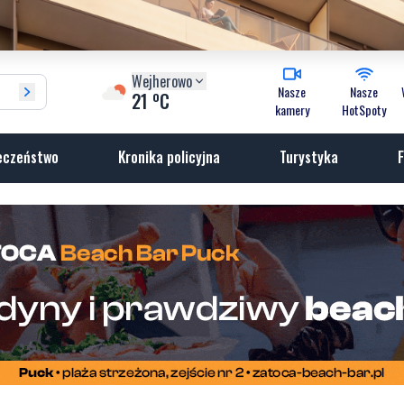
Wejherowo
Nasze
Nasze
o
21
C
kamery
HotSpoty
eczeństwo
Kronika policyjna
Turystyka
F