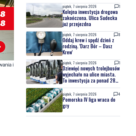
piątek, 7 sierpnia 2026
1
Kolejna inwestycja drogowa
zakończona. Ulica Sudecka
już przejezdna
piątek, 7 sierpnia 2026
8
Oddaj krew i spędź dzień z
rodziną. 'Darz Bór – Dasz
Krew'
piątek, 7 sierpnia 2026
1
wania i
Dziewięć nowych trolejbusów
wyjechało na ulice miasta.
To inwestycja za ponad 28
mln zł
piątek, 7 sierpnia 2026
4
Pomorska IV liga wraca do
gry