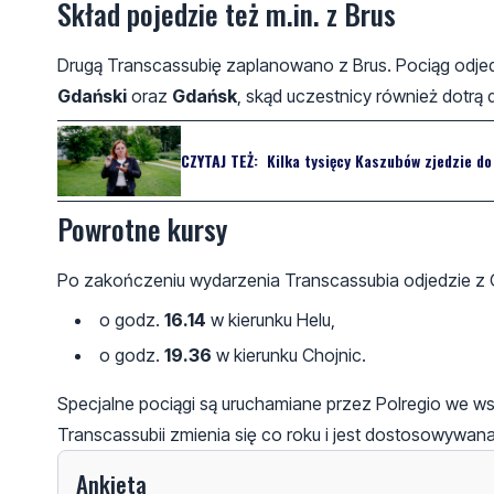
Skład pojedzie też m.in. z Brus
Drugą Transcassubię zaplanowano z Brus. Pociąg odje
Gdański
oraz
Gdańsk
, skąd uczestnicy również dotr
CZYTAJ TEŻ:
Kilka tysięcy Kaszubów zjedzie d
Powrotne kursy
Po zakończeniu wydarzenia Transcassubia odjedzie z 
o godz.
16.14
w kierunku Helu,
o godz.
19.36
w kierunku Chojnic.
Specjalne pociągi są uruchamiane przez Polregio we
Transcassubii zmienia się co roku i jest dostosowyw
Ankieta