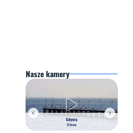
Nasze kamery
Gdynia
Orłowo