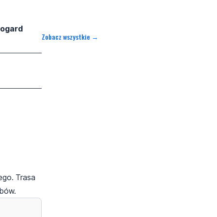
rogard
Zobacz wszystkie →
ego. Trasa
ubów.