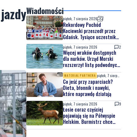
 jazdy
Wiadomości
piątek, 7 sierpnia 2026
Rekordowy Pochód
Kociewski przeszedł przez
Gdańsk. Tysiące uczestników
na jubileuszowej edycji
piątek, 7 sierpnia 2026
2
Więcej wraków dostępnych
dla nurków. Urząd Morski
rozszerzył listę podwodnych
atrakcji
piątek, 7 sierpnia 2026
MATERIAŁ PARTNERA
Co jeść przy zaparciach?
Dieta, błonnik i nawyki,
które naprawdę działają
piątek, 7 sierpnia 2026
9
Łosie coraz częściej
pojawiają się na Półwyspie
Helskim. Burmistrz chce
nowych znaków drogowych