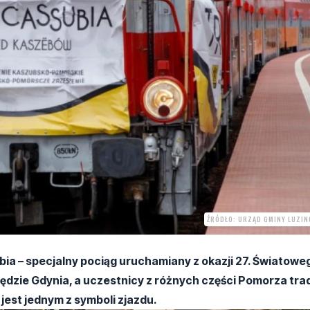
ŹRÓDŁO: URZĄD GMINY LUZIN
ubia – specjalny pociąg uruchamiany z okazji 27. Światow
zie Gdynia, a uczestnicy z różnych części Pomorza tra
jest jednym z symboli zjazdu.