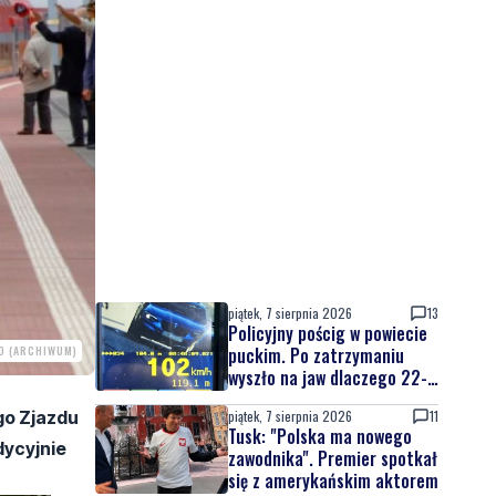
piątek, 7 sierpnia 2026
13
Policyjny pościg w powiecie
O (ARCHIWUM)
puckim. Po zatrzymaniu
wyszło na jaw dlaczego 22-
latek uciekał
ego Zjazdu
piątek, 7 sierpnia 2026
11
Tusk: "Polska ma nowego
dycyjnie
zawodnika". Premier spotkał
się z amerykańskim aktorem