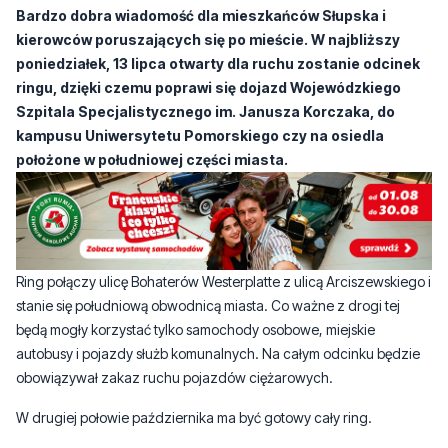
ringu, dzięki czemu poprawi się dojazd Wojewódzkiego
Szpitala Specjalistycznego im. Janusza Korczaka, do
kampusu Uniwersytetu Pomorskiego czy na osiedla
położone w południowej części miasta.
Ring połączy ulicę Bohaterów Westerplatte z ulicą Arciszewskiego i
stanie się południową obwodnicą miasta. Co ważne z drogi tej
będą mogły korzystać tylko samochody osobowe, miejskie
autobusy i pojazdy służb komunalnych. Na całym odcinku będzie
obowiązywał zakaz ruchu pojazdów ciężarowych.
W drugiej połowie października ma być gotowy cały ring.
–
I tak włączając się na ulicy Bohaterów Westerplatte w okolicy węzła
z drogą ekspresową S6 dojedziemy do ulicy Poznańskiej i na
dalszym odcinku połączymy się już z istniejącym obejściem miasta w