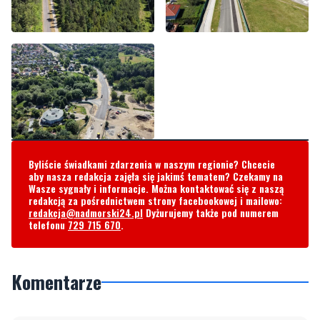
Byliście świadkami zdarzenia w naszym regionie? Chcecie
aby nasza redakcja zajęła się jakimś tematem? Czekamy na
Wasze sygnały i informacje. Można kontaktować się z naszą
redakcją za pośrednictwem strony facebookowej i mailowo:
redakcja@nadmorski24.pl
Dyżurujemy także pod numerem
telefonu
729 715 670
.
Komentarze
Napisz swój komentarz