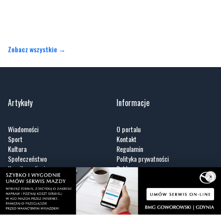
Zobacz wszystkie →
Artykuły
Informacje
Wiadomości
O portalu
Sport
Kontakt
Kultura
Regulamin
Społeczeństwo
Polityka prywatności
Kronika policyjna
Reklama
Zobacz
×
Fotogalerie
Nasze HotSpoty
Nasze kamery
Praca