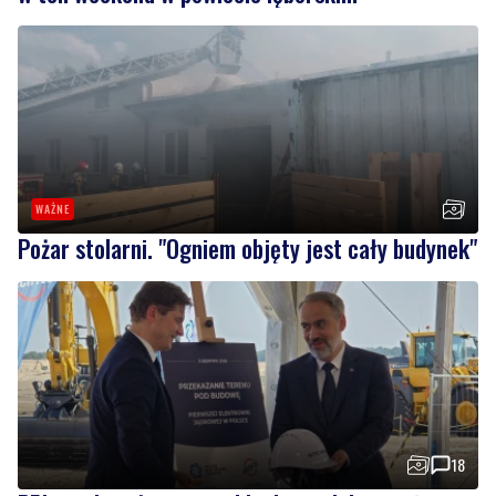
WAŻNE
Pożar stolarni. "Ogniem objęty jest cały budynek"
18
PEJ przekazał teren pod budowę elektrowni
jądrowej w gminie Choczewo
Wiadomości