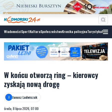
Wiadomości
Sport
Kultura
Społeczeństwo
Kronika policyjna
Turystyka
Fotoga
W końcu otworzą ring – kierowcy
zyskają nową drogę
Janusz Ludwiczak
J
środa, 8 lipca 2026, 07:00