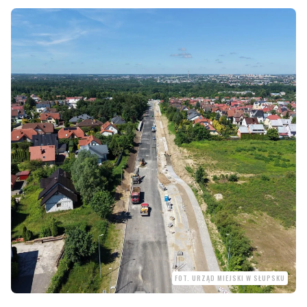
FOT. URZĄD MIEJSKI W SŁUPSKU
Bardzo dobra wiadomość dla mieszkańców Słupska i
kierowców poruszających się po mieście. W najbliższy
poniedziałek, 13 lipca otwarty dla ruchu zostanie odcinek