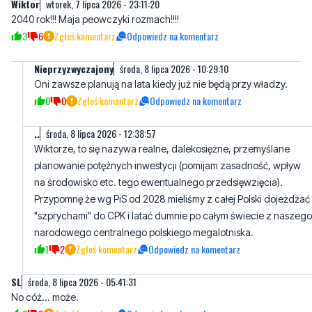
Nieprzyzwyczajony
środa, 8 lipca 2026 - 10:29:10
Oni zawsze planują na lata kiedy już nie będą przy władzy.
0
0
Zgłoś komentarz
Odpowiedz na komentarz
..
środa, 8 lipca 2026 - 12:38:57
Wiktorze, to się nazywa realne, dalekosiężne, przemyślane
planowanie potężnych inwestycji (pomijam zasadność, wpływ
na środowisko etc. tego ewentualnego przedsięwzięcia).
Przypomnę że wg PiS od 2028 mieliśmy z całej Polski dojeżdżać
"szprychami" do CPK i latać dumnie po całym świecie z naszego
narodowego centralnego polskiego megalotniska.
1
2
Zgłoś komentarz
Odpowiedz na komentarz
SL
środa, 8 lipca 2026 - 05:41:31
No cóż... może.
3
2
Zgłoś komentarz
Odpowiedz na komentarz
Tom
środa, 8 lipca 2026 - 07:00:11
Juz nam psiory zlokalizowaly elektrownię a teraz mamy budować