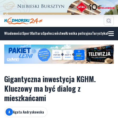
Wiadomości
Sport
Kultura
Społeczeństwo
Kronika policyjna
Turystyka
Fotoga
Gigantyczna inwestycja KGHM.
Kluczowy ma być dialog z
mieszkańcami
Agata Andryskowska
A
wtorek, 7 lipca 2026, 15:26