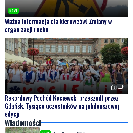
organizacji ruchu
1
Rekordowy Pochód Kociewski przeszedł przez
Gdańsk. Tysiące uczestników na jubileuszowej
edycji
Wiadomości
sobota, 8 sierpnia 2026
NOWE
Ochrona przyrody w praktyce. Uczestnicy
usuwali inwazyjne rośliny