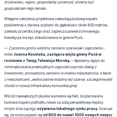
podziemnej z dwoma szybami do głębokości około 800 metrów,
zakładu przeróbczego oraz zaplecza powierzchniowego.
Inwestycja ma być zlokalizowana w gminie Puck.
—
Z poziomu gminy widzimy zarówno szanse jak i zagrożenia
–
mówi
Joanna Kosińska, zastępca wójta gminy
P
uck
w
rozmowie z Twoją Telewizja Morską.
–
Będziemy dążyć do
minimalizowania potencjalnych zagrożeń poprzez dialog z
inwestorem, prowadzony zarówno w imieniu mieszkańców, a także
z mieszkańcami. Jednocześnie widzimy też szanse, szczególnie jeśli
chodzi o rozwój infrastruktury komunikacyjnej.
Wśród największych plusów wymienia się fakt, że planowana
budowa kopalni polihalitu niesie za sobą perspektywę między
innymi znaczącego
ożywienia lokalnego rynku pracy.
Szacuje
się, że może pojawić się
od 800 do nawet 1000 nowych miejsc
pracy
w samej kopalni.
Na tym etapie planowania inwestycji dla samorządowców