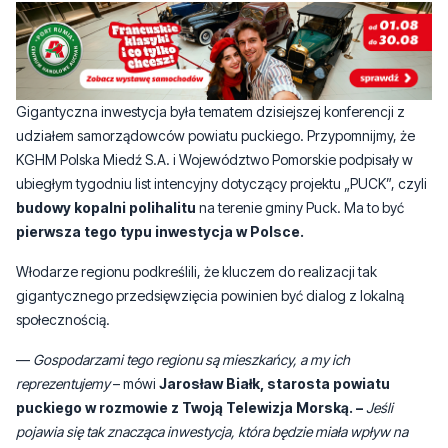
Gigantyczna inwestycja była tematem dzisiejszej konferencji z
udziałem samorządowców powiatu puckiego. Przypomnijmy, że
KGHM Polska Miedź S.A. i Województwo Pomorskie podpisały w
ubiegłym tygodniu list intencyjny dotyczący projektu „PUCK”, czyli
budowy kopalni polihalitu
na terenie gminy Puck. Ma to być
pierwsza tego typu inwestycja w Polsce.
Włodarze regionu podkreślili, że kluczem do realizacji tak
gigantycznego przedsięwzięcia powinien być dialog z lokalną
społecznością.
—
Gospodarzami tego regionu są mieszkańcy, a my ich
reprezentujemy
– mówi
Jarosław Białk, starosta
powiatu
pucki
ego
w rozmowie z Twoją Telewizja Morską. –
Jeśli
pojawia się tak znacząca inwestycja, która będzie miała wpływ na
środowisko, region, gospodarkę i przemysł, chcemy być
gospodarzem tego tematu.
Wstępne założenia projektowe zakładają budowę kopalni