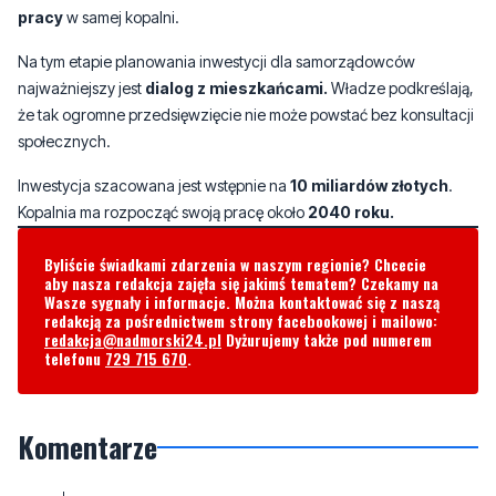
najważniejszy jest
dialog z mieszkańcami.
Władze podkreślają,
że tak ogromne przedsięwzięcie nie może powstać bez konsultacji
społecznych.
Inwestycja szacowana jest wstępnie na
10 miliardów złotych
.
Kopalnia ma rozpocząć swoją pracę około
2040 roku.
Byliście świadkami zdarzenia w naszym regionie? Chcecie
aby nasza redakcja zajęła się jakimś tematem? Czekamy na
Wasze sygnały i informacje. Można kontaktować się z naszą
redakcją za pośrednictwem strony facebookowej i mailowo:
redakcja@nadmorski24.pl
Dyżurujemy także pod numerem
telefonu
729 715 670
.
Komentarze
Wiktor
wtorek, 7 lipca 2026 - 23:11:20
2040 rok!!! Maja peowczyki rozmach!!!!
3
6
Zgłoś komentarz
Odpowiedz na komentarz