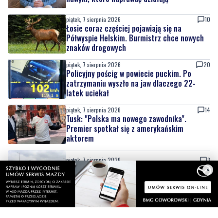
Półwyspie Helskim. Burmistrz chce nowych
znaków drogowych
piątek, 7 sierpnia 2026
20
Policyjny pościg w powiecie puckim. Po
zatrzymaniu wyszło na jaw dlaczego 22-
latek uciekał
piątek, 7 sierpnia 2026
14
Tusk: "Polska ma nowego zawodnika".
Premier spotkał się z amerykańskim
aktorem
piątek, 7 sierpnia 2026
3
Kolejna inwestycja drogowa zakończona.
Ulica Sudecka już przejezdna
×
piątek, 7 sierpnia 2026
9
Oddaj krew i spędź dzień z rodziną. 'Darz Bór
– Dasz Krew'