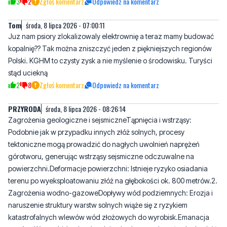
kopalnię?? Tak można zniszczyć jeden z piękniejszych regionów
Polski. KGHM to czysty zysk a nie myślenie o środowisku. Turyści
stąd uciekną
2
8
Zgłoś komentarz
Odpowiedz na komentarz
PRZYRODA
środa, 8 lipca 2026 - 08:26:14
Zagrożenia geologiczne i sejsmiczneTąpnięcia i wstrząsy:
Podobnie jak w przypadku innych złóż solnych, procesy
tektoniczne mogą prowadzić do nagłych uwolnień naprężeń
górotworu, generując wstrząsy sejsmiczne odczuwalne na
powierzchni.Deformacje powierzchni: Istnieje ryzyko osiadania
terenu po wyeksploatowaniu złóż na głębokości ok. 800 metrów.2.
Zagrożenia wodno-gazoweDopływy wód podziemnych: Erozja i
naruszenie struktury warstw solnych wiąże się z ryzykiem
katastrofalnych wlewów wód złożowych do wyrobisk.Emanacja
gazów: W wyrobiskach solnych i anhydrytowych może dochodzić
do wydzielania się niebezpiecznych gazów, zwłaszcza
siarkowodoru (H₂S) oraz metanu.3. Wpływ na środowisko