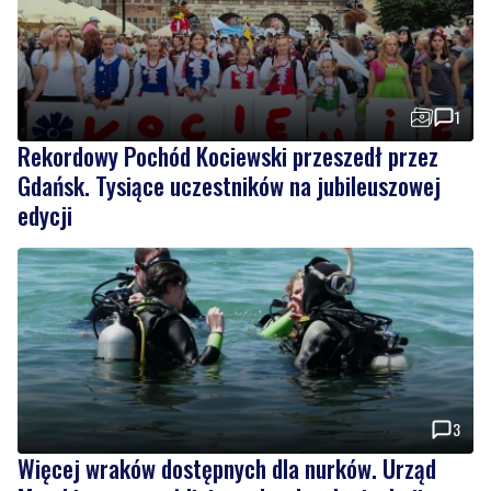
1
Rekordowy Pochód Kociewski przeszedł przez
Gdańsk. Tysiące uczestników na jubileuszowej
edycji
3
Więcej wraków dostępnych dla nurków. Urząd
Morski rozszerzył listę podwodnych atrakcji
Wiadomości
sobota, 8 sierpnia 2026
NOWE