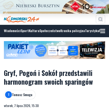
Wiadomości
Sport
Kultura
Społeczeństwo
Kronika policyjna
Turystyka
Fotoga
Gryf, Pogoń i Sokół przedstawili
harmonogram swoich sparingów
Tomasz Smuga
T
wtorek, 7 lipca 2026, 15:30