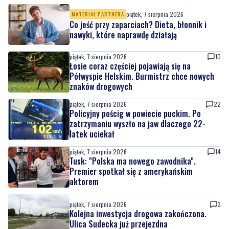
piątek, 7 sierpnia 2026
10
Łosie coraz częściej pojawiają się na
Półwyspie Helskim. Burmistrz chce nowych
znaków drogowych
piątek, 7 sierpnia 2026
22
Policyjny pościg w powiecie puckim. Po
zatrzymaniu wyszło na jaw dlaczego 22-
latek uciekał
piątek, 7 sierpnia 2026
14
Tusk: "Polska ma nowego zawodnika".
Premier spotkał się z amerykańskim
aktorem
piątek, 7 sierpnia 2026
3
Kolejna inwestycja drogowa zakończona.
Ulica Sudecka już przejezdna
piątek, 7 sierpnia 2026
9
Oddaj krew i spędź dzień z rodziną. 'Darz Bór