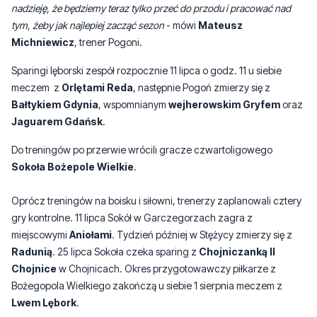
Sparingi lęborski zespół rozpocznie 11 lipca o godz. 11 u siebie
meczem z
Orlętami Reda
, następnie Pogoń zmierzy się z
Bałtykiem Gdynia
, wspomnianym
wejherowskim Gryfem
oraz
Jaguarem Gdańsk
.
Do treningów po przerwie wrócili gracze czwartoligowego
Sokoła Bożepole Wielkie
.
Oprócz treningów na boisku i siłowni, trenerzy zaplanowali cztery
gry kontrolne. 11 lipca Sokół w Garczegorzach zagra z
miejscowymi
Aniołami
. Tydzień później w Stężycy zmierzy się z
Radunią
. 25 lipca Sokoła czeka sparing z
Chojniczanką II
Chojnice
w Chojnicach. Okres przygotowawczy piłkarze z
Bożegopola Wielkiego zakończą u siebie 1 sierpnia meczem z
Lwem Lębork
.
Sezon 2026/2027 w pomorskiej IV lidze wystartuje w weekend 8-9
sierpnia. Gryfici pierwszy mecz rozegrają na wyjeździe z Radunią