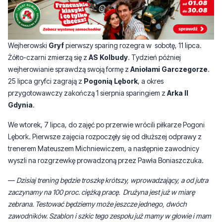
Wejherowski
Gryf
pierwszy sparing rozegra w sobotę, 11 lipca.
Żółto-czarni zmierzą się z
AS Kolbudy
. Tydzień później
wejherowianie sprawdzą swoją formę z
Aniołami Garczegorze
.
25 lipca gryfci zagrają z
Pogonią Lębork
, a okres
przygotowawczy zakończą 1 sierpnia sparingiem z
Arka II
Gdynia
.
We wtorek, 7 lipca, do zajęć po przerwie wrócili piłkarze Pogoni
Lębork. Pierwsze zajęcia rozpoczęły się od dłuższej odprawy z
trenerem Mateuszem Michniewiczem, a następnie zawodnicy
wyszli na rozgrzewkę prowadzoną przez Pawła Boniaszczuka.
—
Dzisiaj trening będzie troszkę krótszy, wprowadzający, a od jutra
zaczynamy na 100 proc. ciężką pracę.
Drużyna jest już w miarę
zebrana. Testować będziemy może jeszcze jednego, dwóch
zawodników. Szablon i szkic tego zespołu już mamy w głowie i mam
nadzieję, że będziemy teraz tylko przeć do przodu i pracować nad
tym, żeby jak najlepiej zacząć sezon
- mówi
Mateusz
Michniewicz
, trener Pogoni.