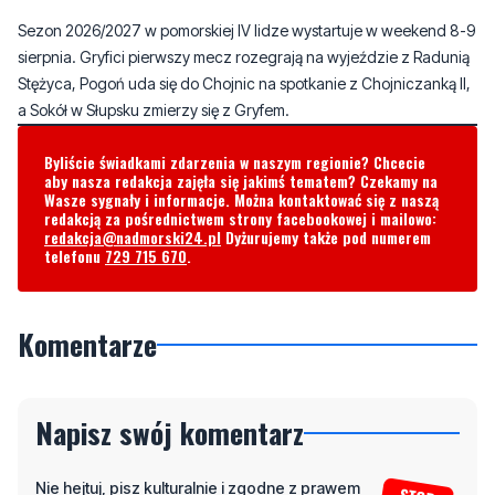
Stężyca, Pogoń uda się do Chojnic na spotkanie z Chojniczanką II,
a Sokół w Słupsku zmierzy się z Gryfem.
Byliście świadkami zdarzenia w naszym regionie? Chcecie
aby nasza redakcja zajęła się jakimś tematem? Czekamy na
Wasze sygnały i informacje. Można kontaktować się z naszą
redakcją za pośrednictwem strony facebookowej i mailowo:
redakcja@nadmorski24.pl
Dyżurujemy także pod numerem
telefonu
729 715 670
.
Komentarze
Napisz swój komentarz
Nie hejtuj, pisz kulturalnie i zgodne z prawem
komentarze! Jeśli widzisz niestosowny wpis -
kliknij "zgłoś nadużycie".