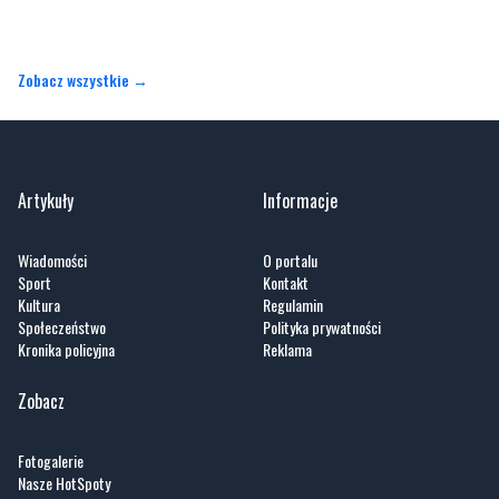
Artykuły
Informacje
Wiadomości
O portalu
Sport
Kontakt
Kultura
Regulamin
Społeczeństwo
Polityka prywatności
Kronika policyjna
Reklama
Zobacz
Fotogalerie
Nasze HotSpoty
Nasze kamery
Praca
Praca IT Gdańsk
GoWork.pl