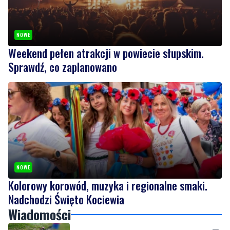
Weekend pełen atrakcji w powiecie słupskim.
Sprawdź, co zaplanowano
NOWE
Kolorowy korowód, muzyka i regionalne smaki.
Nadchodzi Święto Kociewia
Wiadomości
czwartek, 6 sierpnia 2026
1
Nietrzeźwy opiekun jechał rowerem z
dzieckiem. Dziewczynka nie miała kasku