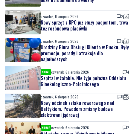
Nowy sprzęt z KPO już służy pacjentom, trwa
też rozbudowa placówki
czwartek, 6 sierpnia 2026
3
Urodziny Biura Obsługi Klienta w Pucku. Były
promocje, porady i atrakcje dla
najmłodszych
czwartek, 6 sierpnia 2026
4
NOWE
Szpital w żałobie. Nie żyje położna Oddziału
Ginekologiczno-Położniczego
czwartek, 6 sierpnia 2026
1
Nowy odcinek szlaku rowerowego nad
Bałtykiem. Powodem zmiany budowa
elektrowni jądrowej
czwartek, 6 sierpnia 2026
2
NOWE
Pół wieku razem. Wyjątkowy jubileusz
małżonków w ratuszu