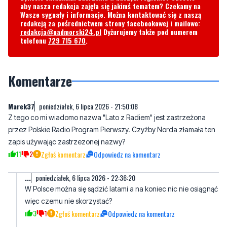
telefonu
729 715 670
.
Komentarze
Marek37
poniedziałek, 6 lipca 2026 - 21:50:08
Z tego co mi wiadomo nazwa "Lato z Radiem" jest zastrzeżona
przez Polskie Radio Program Pierwszy. Czyżby Norda złamała ten
zapis używając zastrzezonej nazwy?
11
2
Zgłoś komentarz
Odpowiedz na komentarz
...
poniedziałek, 6 lipca 2026 - 22:36:20
W Polsce można się sądzić latami a na koniec nic nie osiągnąć
więc czemu nie skorzystać?
3
1
Zgłoś komentarz
Odpowiedz na komentarz
Autor
wtorek, 7 lipca 2026 - 04:19:47
Jakie radio taki poziom...
Faktem jest że popełnili plagiat