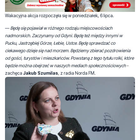
—
Będę się pojawiał w różnego rodzaju miejscowościach
nadmorskich. Zaczynamy od Gdyni. Będę też między innymi w
Pucku, Jastrzębiej Górze, Łebie, Ustce. Będę sprawdzać co
ciekawego dzieje się nad morzem. Będziemy zbierać pozdrowienia
od gości, turystów i mieszkańców. Powstaną z tego tytułu rolki, które
będzie można obejrzeć w naszych mediach społecznościowych
-
zachęca
Jakub Szumilas
, z radia Norda FM.
Pierwszym przystankiem dziennikarza była wspomniana Gdynia,
która w tym roku jest gospodarzem 27. Światowego Zjazdu