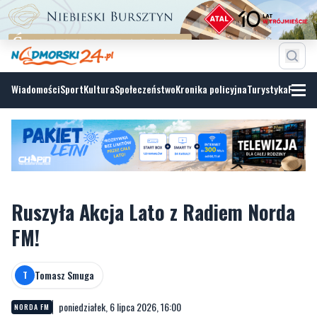
Wiadomości
Sport
Kultura
Społeczeństwo
Kronika policyjna
Turystyka
Fotoga
Ruszyła Akcja Lato z Radiem Norda
FM!
Tomasz Smuga
T
poniedziałek, 6 lipca 2026, 16:00
NORDA FM