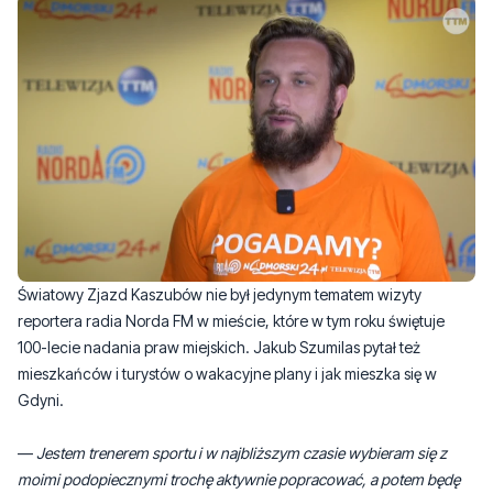
Światowy Zjazd Kaszubów nie był jedynym tematem wizyty
reportera radia Norda FM w mieście, które w tym roku świętuje
100-lecie nadania praw miejskich. Jakub Szumilas pytał też
mieszkańców i turystów o wakacyjne plany i jak mieszka się w
Gdyni.
—
Jestem trenerem sportu i w najbliższym czasie wybieram się z
moimi podopiecznymi trochę aktywnie popracować, a potem będę
odpoczywać w Gdyni, bo tutaj odpoczywam najlepiej
- mówi jedna z
mieszkanek.