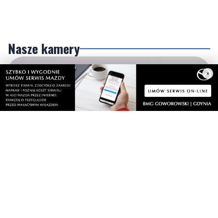
Nasze kamery
×
Gdynia
Orłowo
Zobacz wszystkie →