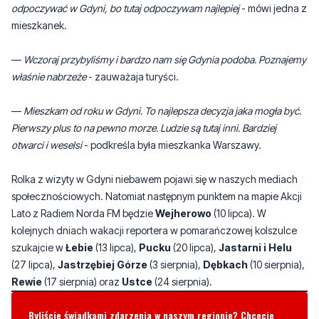
—
Wczoraj przybyliśmy i bardzo nam się Gdynia podoba. Poznajemy
właśnie nabrzeże
- zauważaja turyści.
—
Mieszkam od roku w Gdyni. To najlepsza decyzja jaka mogła być.
Pierwszy plus to na pewno morze. Ludzie są tutaj inni. Bardziej
otwarci i weselsi
- podkreśla była mieszkanka Warszawy.
Rolka z wizyty w Gdyni niebawem pojawi się w naszych mediach
społecznościowych. Natomiat następnym punktem na mapie Akcji
Lato z Radiem Norda FM będzie
Wejherowo
(10 lipca). W
kolejnych dniach wakacji reportera w pomarańczowej kolszulce
szukajcie w
Łebie
(13 lipca),
Pucku
(20 lipca),
Jastarni i Helu
(27 lipca),
Jastrzębiej Górze
(3 sierpnia),
Dębkach
(10 sierpnia),
Rewie
(17 sierpnia) oraz
Ustce
(24 sierpnia).
Byliście świadkami zdarzenia w naszym regionie? Chcecie
aby nasza redakcja zajęła się jakimś tematem? Czekamy na
Wasze sygnały i informacje. Można kontaktować się z naszą
redakcją za pośrednictwem strony facebookowej i mailowo:
redakcja@nadmorski24.pl
Dyżurujemy także pod numerem