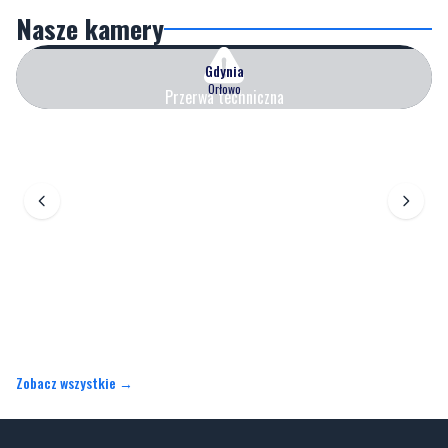
Nasze kamery
Gdynia
Orłowo
Przerwa techniczna
Zobacz wszystkie →