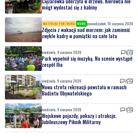
Ciężarówka uderzyła w drzewo. Kierowca nie
mógł wydostać się z kabiny
poniedziałek, 10 sierpnia 2026
MATERIAŁ PARTNERA
NOWE
Zdjęcia z wakacji nad morzem: jak zamienić
zwykłe kadry w pamiątki na całe lata
niedziela, 9 sierpnia 2026
1
Park wypełnił się muzyką. Na scenie wystąpił
zespół Ilia
niedziela, 9 sierpnia 2026
2
Nowa strefa rekreacji powstała w ramach
Budżetu Obywatelskiego
niedziela, 9 sierpnia 2026
7
Wojskowe pojazdy, pokazy i atrakcje.
Jubileuszowy Piknik Militarny