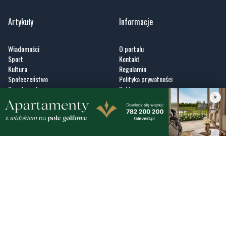
Artykuły
Informacje
Wiadomości
O portalu
Sport
Kontakt
Kultura
Regulamin
Społeczeństwo
Polityka prywatności
Kronika policyjna
Reklama
×
Zobacz
Fotogalerie
Nasze HotSpoty
Nasze kamery
Praca
Praca IT Gdańsk
GoWork.pl
Dodaj ofertę pracy
Nadmorski24.pl - portal informacyjny z Małego Trójmiasta Kaszubskiego. Twoja