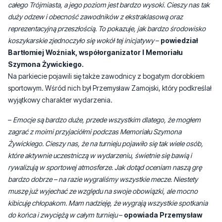
całego Trójmiasta, a jego poziom jest bardzo wysoki. Cieszy nas tak
duży odzew i obecność zawodników z ekstraklasową oraz
reprezentacyjną przeszłością. To pokazuje, jak bardzo środowisko
koszykarskie zjednoczyło się wokół tej inicjatywy
–
powiedział
Bartłomiej Woźniak, współorganizator I Memoriału
Szymona Żywickiego.
Na parkiecie pojawili się także zawodnicy z bogatym dorobkiem
sportowym. Wśród nich był Przemysław Zamojski, który podkreślał
wyjątkowy charakter wydarzenia.
–
Emocje są bardzo duże, przede wszystkim dlatego, że mogłem
zagrać z moimi przyjaciółmi podczas Memoriału Szymona
Żywickiego. Cieszy nas, że na turnieju pojawiło się tak wiele osób,
które aktywnie uczestniczą w wydarzeniu, świetnie się bawią i
rywalizują w sportowej atmosferze. Jak dotąd oceniam naszą grę
bardzo dobrze – na razie wygraliśmy wszystkie mecze. Niestety
muszę już wyjechać ze względu na swoje obowiązki, ale mocno
kibicuję chłopakom. Mam nadzieję, że wygrają wszystkie spotkania
do końca i zwyciężą w całym turnieju
–
opowiada Przemysław