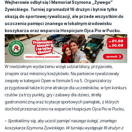
Wejherowie odbył się I Memoriał Szymona „Żywego”
Żywickiego. Turniej zgromadził 16 drużyn i był nie tylko
okazją do sportowej rywalizacji, ale przede wszystkim do
uczczenia pamięci znanego w lokalnym środowisku
koszykarza oraz wsparcia Hospicjum Ojca Pio w Pucku.
W niedzielnym wydarzeniu wzięli udział bliscy, przyjaciele,
znajomi oraz miłośnicy koszykówki. Na parkiecie rywalizowały
zespoły w kategorii Open w formule 5 na 5. Organizatorzy
przygotowali także liczne atrakcje dla uczestników, w tym konkurs
rzutów za trzy punkty, gry i zabawy dla dzieci, strefę
gastronomiczną oraz licytacje sportowych pamiątek, z których
dochód przeznaczono na wsparcie Hospicjum Ojca Pio w Pucku.
–
Spotkaliśmy się, aby uczcić pamięć naszego kolegi, zmarłego
koszykarza Szymona Żywickiego. W turnieju występuje 16 drużyn z