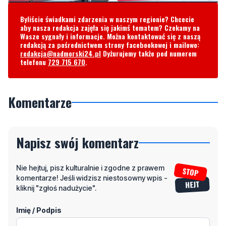
Byliście świadkami zdarzenia w naszym regionie? Chcecie
aby nasza redakcja zajęła się jakimś tematem? Czekamy na
Wasze sygnały i informacje. Można kontaktować się z naszą
redakcją za pośrednictwem strony facebookowej i mailowo:
redakcja@nadmorski24.pl
Dyżurujemy także pod numerem
telefonu
729 715 670
.
Komentarze
Napisz swój komentarz
Nie hejtuj, pisz kulturalnie i zgodne z prawem
komentarze! Jeśli widzisz niestosowny wpis -
kliknij "zgłoś nadużycie".
Imię / Podpis