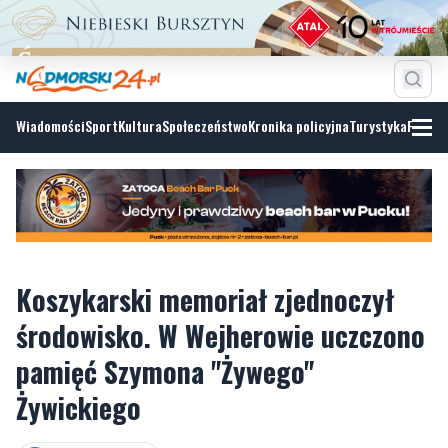
Wiadomości
Sport
Kultura
Społeczeństwo
Kronika policyjna
Turystyka
Fotoga
Koszykarski memoriał zjednoczył
środowisko. W Wejherowie uczczono
pamięć Szymona "Żywego"
Żywickiego