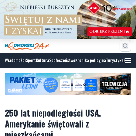
Wiadomości
Sport
Kultura
Społeczeństwo
Kronika policyjna
Turystyka
Fotoga
250 lat niepodległości USA.
Amerykanie świętowali z
mieszkańcami