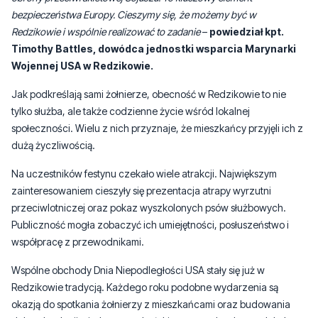
bezpieczeństwa Europy. Cieszymy się, że możemy być w
Redzikowie i wspólnie realizować to zadanie
–
powiedział kpt.
Timothy Battles, dowódca jednostki wsparcia Marynarki
Wojennej USA w Redzikowie.
Jak podkreślają sami żołnierze, obecność w Redzikowie to nie
tylko służba, ale także codzienne życie wśród lokalnej
społeczności. Wielu z nich przyznaje, że mieszkańcy przyjęli ich z
dużą życzliwością.
Na uczestników festynu czekało wiele atrakcji. Największym
zainteresowaniem cieszyły się prezentacja atrapy wyrzutni
przeciwlotniczej oraz pokaz wyszkolonych psów służbowych.
Publiczność mogła zobaczyć ich umiejętności, posłuszeństwo i
współpracę z przewodnikami.
Wspólne obchody Dnia Niepodległości USA stały się już w
Redzikowie tradycją. Każdego roku podobne wydarzenia są
okazją do spotkania żołnierzy z mieszkańcami oraz budowania