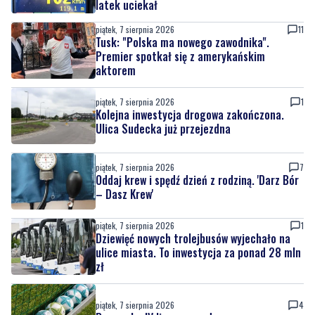
latek uciekał
piątek, 7 sierpnia 2026
11
Tusk: "Polska ma nowego zawodnika".
Premier spotkał się z amerykańskim
aktorem
piątek, 7 sierpnia 2026
1
Kolejna inwestycja drogowa zakończona.
Ulica Sudecka już przejezdna
piątek, 7 sierpnia 2026
7
Oddaj krew i spędź dzień z rodziną. 'Darz Bór
– Dasz Krew'
piątek, 7 sierpnia 2026
1
Dziewięć nowych trolejbusów wyjechało na
ulice miasta. To inwestycja za ponad 28 mln
zł
piątek, 7 sierpnia 2026
4