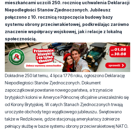
mieszkańcami uczcili 250. rocznicę uchwalenia Deklaracji
Niepodległości Stanów Zjednoczonych. Jubileusz
połączono z 10. rocznicą rozpoczęcia budowy bazy
systemu obrony przeciwrakietowej, podkreślając zarówno
znaczenie współpracy wojskowej, jak i relacje z lokalną
społecznością.
Dokładnie 250 lat temu, 4 lipca 1776 roku, ogłoszono Deklarację
Niepodległości Stanów Zjednoczonych. Dokument
zapoczątkował powstanie nowego państwa, a trzynaście
brytyjskich kolonii w Ameryce Północnej oficjalnie uniezależniło się
od Korony Brytyjskiej. W całych Stanach Zjednoczonych trwają
uroczyste obchody tego wyjątkowego jubileuszu. Świętowano
także w Redzikowie, gdzie stacjonują amerykańscy żołnierze
pełniący służbę w bazie systemu obrony przeciwrakietowej NATO.