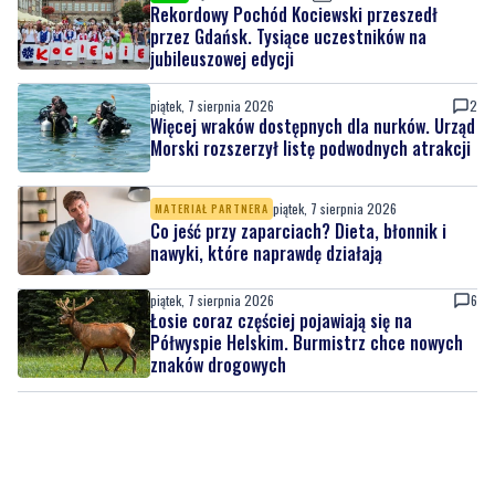
Rekordowy Pochód Kociewski przeszedł
przez Gdańsk. Tysiące uczestników na
jubileuszowej edycji
piątek, 7 sierpnia 2026
2
Więcej wraków dostępnych dla nurków. Urząd
Morski rozszerzył listę podwodnych atrakcji
piątek, 7 sierpnia 2026
MATERIAŁ PARTNERA
Co jeść przy zaparciach? Dieta, błonnik i
nawyki, które naprawdę działają
piątek, 7 sierpnia 2026
6
Łosie coraz częściej pojawiają się na
Półwyspie Helskim. Burmistrz chce nowych
znaków drogowych