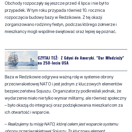
Obchody rozpoczęły się jeszcze przed 4 lipca i nie był to
przypadek. W tym roku przypada również 10. rocznica
rozpoczęcia budowy bazy w Redzikowie. Z tej okazji
zorganizowano rodzinny festyn, podczas którego żołnierze i
mieszkańcy mogli wspólnie świętować oraz lepiej się poznać.
CZYTAJ TEŻ:
Z Gdyni do Ameryki. "Dar Młodzieży"
na 250-leciu USA
Baza w Redzikowie odgrywa ważną rolę w systemie obrony
przeciwrakietowej NATO i jest jednym z kluczowych elementów
bezpieczeństwa Sojuszu. Organizatorzy podkreślali jednak, że
wydarzenie miało nie tylko wymiar militarny, ale również społeczny
– było okazją do integracji oraz podziękowania mieszkańcom za
ich otwartość i wsparcie.
–
Realizujemy tu misję NATO, której celem jest wsparcie systemu
obrony przeciwrakietowej Sojuszu. To kluczowy element