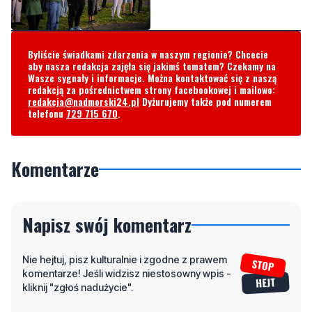
Byliście świadkami zdarzenia w naszym regionie? Chcecie
aby nasza redakcja zajęła się jakimś tematem? Czekamy na
Wasze sygnały i informacje. Można kontaktować się z naszą
redakcją za pośrednictwem strony facebookowej i mailowo:
redakcja@nadmorski24.pl
Dyżurujemy także pod numerem
telefonu
729 715 670
.
Komentarze
Napisz swój komentarz
Nie hejtuj, pisz kulturalnie i zgodne z prawem
komentarze! Jeśli widzisz niestosowny wpis -
kliknij "zgłoś nadużycie".