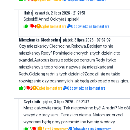
Haha
czwartek, 2 lipca 2026 - 21:21:51
Spisek!!! Anno! Odkryłaś spisek!
1
4
Zgłoś komentarz
Odpowiedz na komentarz
Mieszkanka Ciechocina
piątek, 3 lipca 2026 - 07:37:02
Czy mieszkańcy Ciechocina,Rekowa,Betlejem to nie
mieszkańcy Redy? Pominięcie chorych z tych dzielnic to
skandal.Autobus kursuje sobie po centrum Redy i tylko
mieszkańcy z tego rejonu nazywa się mieszkańcami
Redy.Gdzie są radni z tych dzielnic?Zgodzili się na takie
rozwiązanie czy poznamy ich jak będą zabiegać o nasz głos.
8
2
Zgłoś komentarz
Odpowiedz na komentarz
Czytelnik
piątek, 3 lipca 2026 - 09:31:17
Masz całkowitą rację. Tak nie powinno być! A radni? No cóż
wszędzie tacy sami. Teraz ich nie ma. Natomiast przed
wyborami będą góry przenosić i na tym się skończy.
15
1
Zgłoś komentarz
Odpowiedz na komentarz