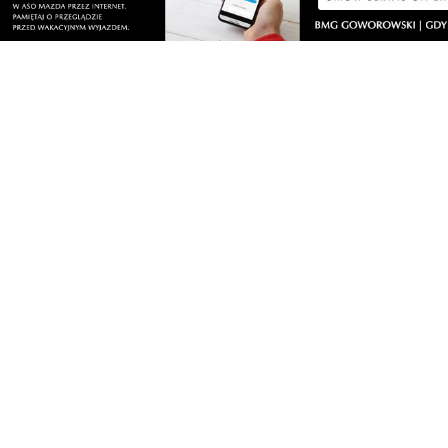
sobota, 8 sierpnia 2026
Drzewa pod lupą specjalistów. Sprawdzają
ich kondycję i stabilność
sobota, 8 sierpnia 2026
12
Ponad 24 tysiące metrów kwadratowych
nowych terenów zielonych. Powstanie nowa
przestrzeń do wypoczynku
sobota, 8 sierpnia 2026
2
Ochrona przyrody w praktyce. Uczestnicy
usuwali inwazyjne rośliny
sobota, 8 sierpnia 2026
Ważna informacja dla kierowców! Zmiany w
organizacji ruchu
piątek, 7 sierpnia 2026
1
Rekordowy Pochód Kociewski przeszedł
przez Gdańsk. Tysiące uczestników na
jubileuszowej edycji