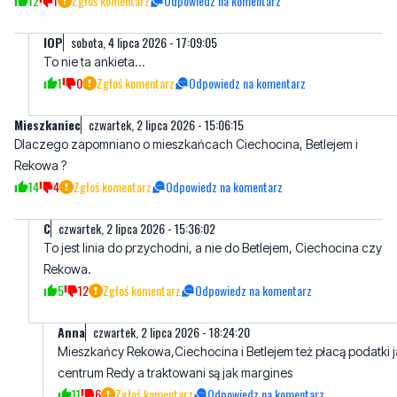
12
1
Zgłoś komentarz
Odpowiedz na komentarz
lOP
sobota, 4 lipca 2026 - 17:09:05
To nie ta ankieta...
1
0
Zgłoś komentarz
Odpowiedz na komentarz
Mieszkaniec
czwartek, 2 lipca 2026 - 15:06:15
Dlaczego zapomniano o mieszkańcach Ciechocina, Betlejem i
Rekowa ?
14
4
Zgłoś komentarz
Odpowiedz na komentarz
C
czwartek, 2 lipca 2026 - 15:36:02
To jest linia do przychodni, a nie do Betlejem, Ciechocina czy
Rekowa.
5
12
Zgłoś komentarz
Odpowiedz na komentarz
Anna
czwartek, 2 lipca 2026 - 18:24:20
Mieszkańcy Rekowa,Ciechocina i Betlejem też płacą podatki 
centrum Redy a traktowani są jak margines
11
6
Zgłoś komentarz
Odpowiedz na komentarz