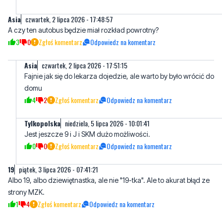
Asia
czwartek, 2 lipca 2026 - 17:48:57
A czy ten autobus będzie miał rozkład powrotny?
3
0
Zgłoś komentarz
Odpowiedz na komentarz
Asia
czwartek, 2 lipca 2026 - 17:51:15
Fajnie jak się do lekarza dojedzie, ale warto by było wrócić do
domu
4
2
Zgłoś komentarz
Odpowiedz na komentarz
Tylkopolska
niedziela, 5 lipca 2026 - 10:01:41
Jest jeszcze 9 i J i SKM dużo możliwości.
0
0
Zgłoś komentarz
Odpowiedz na komentarz
19
piątek, 3 lipca 2026 - 07:41:21
Albo 19, albo dziewiętnastka, ale nie "19-tka". Ale to akurat błąd ze
strony MZK.
1
4
Zgłoś komentarz
Odpowiedz na komentarz