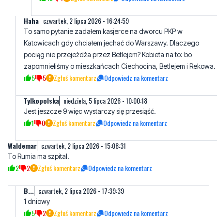
Haha
czwartek, 2 lipca 2026 - 16:24:59
To samo pytanie zadałem kasjerce na dworcu PKP w
Katowicach gdy chciałem jechać do Warszawy. Dlaczego
pociąg nie przejeżdża przez Betlejem? Kobieta na to: bo
zapomnieliśmy o mieszkańcach Ciechocina, Betlejem i Rekowa.
5
5
Zgłoś komentarz
Odpowiedz na komentarz
Tylkopolska
niedziela, 5 lipca 2026 - 10:00:18
Jest jeszcze 9 więc wystarczy się przesiąść.
1
0
Zgłoś komentarz
Odpowiedz na komentarz
Waldemar
czwartek, 2 lipca 2026 - 15:08:31
To Rumia ma szpital.
2
2
Zgłoś komentarz
Odpowiedz na komentarz
B...
czwartek, 2 lipca 2026 - 17:39:39
1 dniowy
5
2
Zgłoś komentarz
Odpowiedz na komentarz