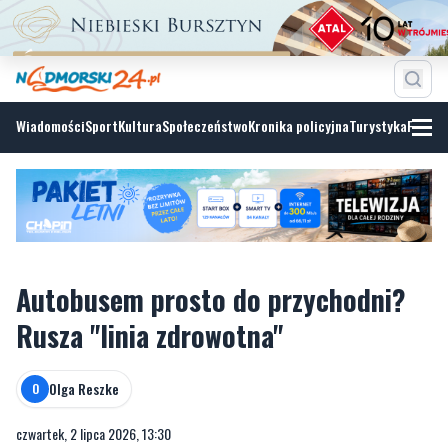
Wiadomości
Sport
Kultura
Społeczeństwo
Kronika policyjna
Turystyka
Fotoga
Autobusem prosto do przychodni?
Rusza "linia zdrowotna"
Olga Reszke
O
czwartek, 2 lipca 2026, 13:30