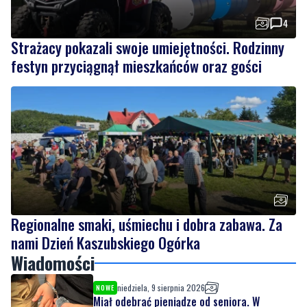
4
Strażacy pokazali swoje umiejętności. Rodzinny
festyn przyciągnął mieszkańców oraz gości
Regionalne smaki, uśmiechu i dobra zabawa. Za
nami Dzień Kaszubskiego Ogórka
Wiadomości
niedziela, 9 sierpnia 2026
NOWE
Miał odebrać pieniądze od seniora. W