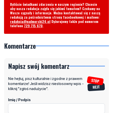
Byliście świadkami zdarzenia w naszym regionie? Chcecie
aby nasza redakcja zajęła się jakimś tematem? Czekamy na
Wasze sygnały i informacje. Można kontaktować się z naszą
redakcją za pośrednictwem strony facebookowej i mailowo:
redakcja@nadmorski24.pl
Dyżurujemy także pod numerem
telefonu
729 715 670
.
Komentarze
Napisz swój komentarz
Nie hejtuj, pisz kulturalnie i zgodne z prawem
komentarze! Jeśli widzisz niestosowny wpis -
kliknij "zgłoś nadużycie".
Imię / Podpis