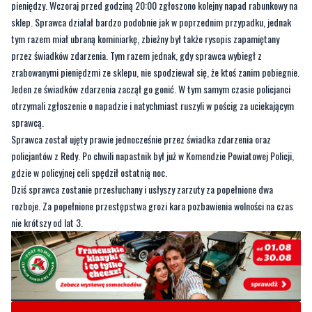
pieniędzy. Wczoraj przed godziną 20:00 zgłoszono kolejny napad rabunkowy na
sklep. Sprawca działał bardzo podobnie jak w poprzednim przypadku, jednak
tym razem miał ubraną kominiarkę, zbieżny był także rysopis zapamiętany
przez świadków zdarzenia. Tym razem jednak, gdy sprawca wybiegł z
zrabowanymi pieniędzmi ze sklepu, nie spodziewał się, że ktoś zanim pobiegnie.
Jeden ze świadków zdarzenia zaczął go gonić. W tym samym czasie policjanci
otrzymali zgłoszenie o napadzie i natychmiast ruszyli w pościg za uciekającym
sprawcą.
Sprawca został ujęty prawie jednocześnie przez świadka zdarzenia oraz
policjantów z Redy. Po chwili napastnik był już w Komendzie Powiatowej Policji,
gdzie w policyjnej celi spędził ostatnią noc.
Dziś sprawca zostanie przesłuchany i usłyszy zarzuty za popełnione dwa
rozboje. Za popełnione przestępstwa grozi kara pozbawienia wolności na czas
nie krótszy od lat 3.