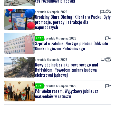
też rozbudowa placówki
czwartek, 6 sierpnia 2026
3
Urodziny Biura Obsługi Klienta w Pucku. Były
promocje, porady i atrakcje dla
najmłodszych
czwartek, 6 sierpnia 2026
4
NOWE
Szpital w żałobie. Nie żyje położna Oddziału
Ginekologiczno-Położniczego
czwartek, 6 sierpnia 2026
1
Nowy odcinek szlaku rowerowego nad
Bałtykiem. Powodem zmiany budowa
elektrowni jądrowej
czwartek, 6 sierpnia 2026
2
NOWE
Pół wieku razem. Wyjątkowy jubileusz
małżonków w ratuszu