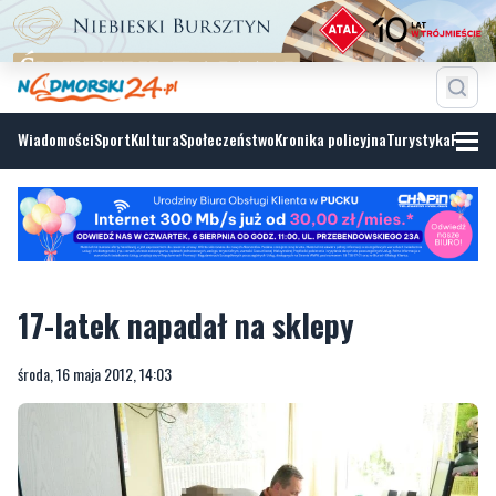
Wiadomości
Sport
Kultura
Społeczeństwo
Kronika policyjna
Turystyka
Fotoga
17-latek napadał na sklepy
środa, 16 maja 2012, 14:03