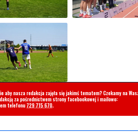
cie aby nasza redakcja zajęła się jakimś tematem? Czekamy na Was
edakcją za pośrednictwem strony facebookowej i mailowo:
rem telefonu
729 715 670
.