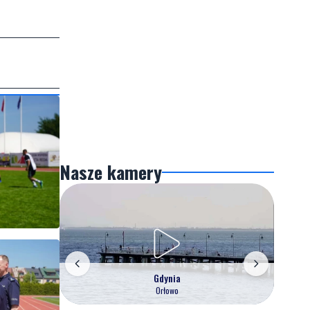
Nasze kamery
Gdynia
Orłowo