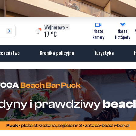
Wejherowo
Nasze
Nasze
o
17
C
kamery
HotSpoty
eczeństwo
Kronika policyjna
Turystyka
F