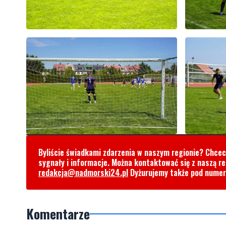
Byliście świadkami zdarzenia w naszym regionie? Chce
sygnały i informacje. Można kontaktować się z naszą r
redakcja@nadmorski24.pl
Dyżurujemy także pod nume
Komentarze