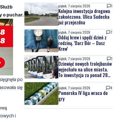
piątek, 7 sierpnia 2026
1
 Służb
Kolejna inwestycja drogowa
y o puchar.
zakończona. Ulica Sudecka
już przejezdna
piątek, 7 sierpnia 2026
7
Oddaj krew i spędź dzień z
rodziną. 'Darz Bór – Dasz
Krew'
piątek, 7 sierpnia 2026
1
Dziewięć nowych trolejbusów
wyjechało na ulice miasta.
To inwestycja za ponad 28
 sięgnęła po
mln zł
lasowała się
piątek, 7 sierpnia 2026
4
Pomorska IV liga wraca do
gry
tową
rowych i