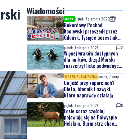
arski
Wiadomości
piątek, 7 sierpnia 2026
NOWE
Rekordowy Pochód
Kociewski przeszedł przez
Gdańsk. Tysiące uczestników
na jubileuszowej edycji
piątek, 7 sierpnia 2026
2
Więcej wraków dostępnych
dla nurków. Urząd Morski
rozszerzył listę podwodnych
atrakcji
piątek, 7 sierpnia 2026
MATERIAŁ PARTNERA
Co jeść przy zaparciach?
Dieta, błonnik i nawyki,
które naprawdę działają
piątek, 7 sierpnia 2026
8
Łosie coraz częściej
pojawiają się na Półwyspie
Helskim. Burmistrz chce
nowych znaków drogowych