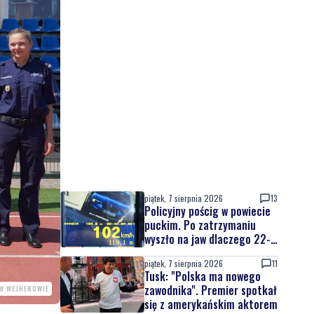
piątek, 7 sierpnia 2026
13
Policyjny pościg w powiecie
puckim. Po zatrzymaniu
wyszło na jaw dlaczego 22-
latek uciekał
piątek, 7 sierpnia 2026
11
Tusk: "Polska ma nowego
zawodnika". Premier spotkał
W WEJHEROWIE
się z amerykańskim aktorem