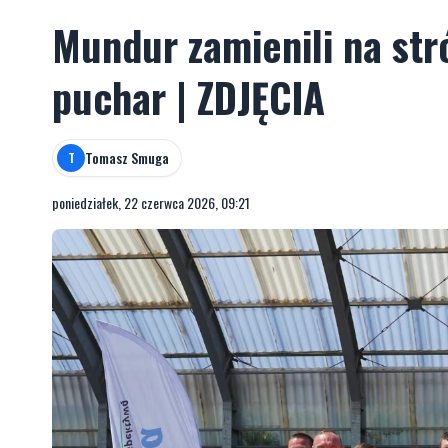
Mundur zamienili na stró
puchar | ZDJĘCIA
Tomasz Smuga
T
poniedziałek, 22 czerwca 2026, 09:21