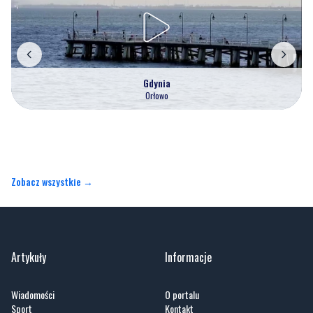
Gdynia
Orłowo
Zobacz wszystkie →
Artykuły
Informacje
Wiadomości
O portalu
Sport
Kontakt