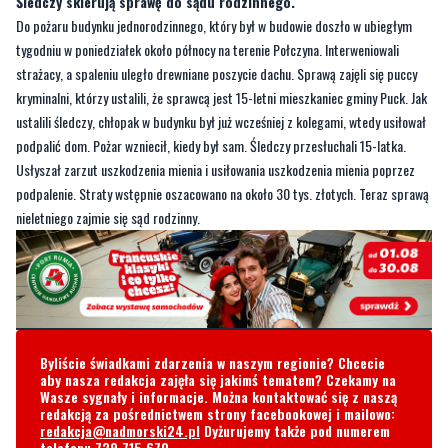
Śledczy skierują sprawę do sądu rodzinnego.
Do pożaru budynku jednorodzinnego, który był w budowie doszło w ubiegłym
tygodniu w poniedziałek około północy na terenie Połczyna. Interweniowali
strażacy, a spaleniu uległo drewniane poszycie dachu. Sprawą zajęli się puccy
kryminalni, którzy ustalili, że sprawcą jest 15-letni mieszkaniec gminy Puck. Jak
ustalili śledczy, chłopak w budynku był już wcześniej z kolegami, wtedy usiłował
podpalić dom. Pożar wzniecił, kiedy był sam. Śledczy przesłuchali 15-latka.
Usłyszał zarzut uszkodzenia mienia i usiłowania uszkodzenia mienia poprzez
podpalenie. Straty wstępnie oszacowano na około 30 tys. złotych. Teraz sprawą
nieletniego zajmie się sąd rodzinny.
Byliście świadkami zdarzenia w naszym regionie? Chcecie
aby nasza redakcja zajęła się jakimś tematem? Czekamy na
Wasze sygnały i informacje. Można kontaktować się z naszą
redakcją za pośrednictwem strony facebookowej i mailowo:
redakcja@nadmorski24.pl
Dyżurujemy także pod numerem
telefonu
729 715 670
.