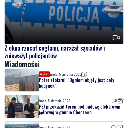
3
Z okna rzucał cegłami, narażał sąsiadów i
znieważył policjantów
Wiadomości
środa, 5 sierpnia 2026
WAŻNE
Pożar stolarni. "Ogniem objęty jest cały
budynek"
środa, 5 sierpnia 2026
9
PEJ przekazał teren pod budowę elektrowni
jądrowej w gminie Choczewo
środa, 5 sierpnia 2026
2