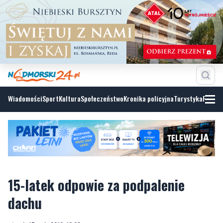
Wiadomości
Sport
Kultura
Społeczeństwo
Kronika policyjna
Turystyka
Fotoga
15-latek odpowie za podpalenie
dachu