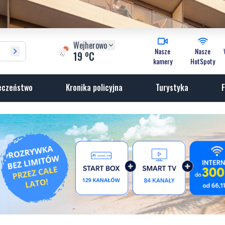
Wejherowo
Nasze
Nasze
o
19
C
kamery
HotSpoty
eczeństwo
Kronika policyjna
Turystyka
F