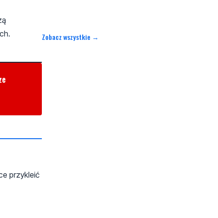
zą
ch.
Zobacz wszystkie →
ze
ce przykleić