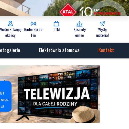
Wieści z Twojej
Radio Norda
TTM
Kościoły
Wyślij
okolicy
Fm
online
materiał
otogalerie
Elektrownia atomowa
Kontakt