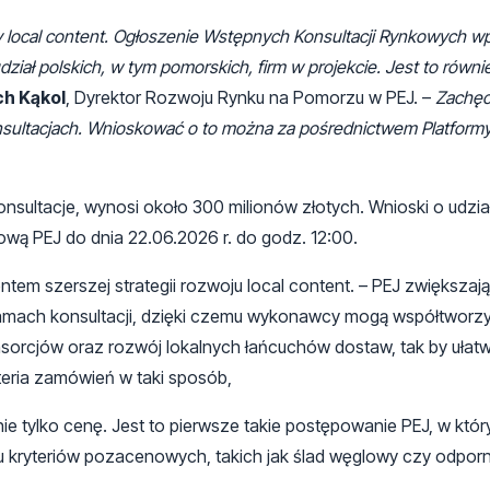
y local content. Ogłoszenie Wstępnych Konsultacji Rynkowych wp
dział polskich, w tym pomorskich, firm w projekcie. Jest to równ
ch Kąkol
, Dyrektor Rozwoju Rynku na Pomorzu w PEJ. –
Zachę
sultacjach. Wnioskować o to można za pośrednictwem Platform
ultacje, wynosi około 300 milionów złotych. Wnioski o udzia
wą PEJ do dnia 22.06.2026 r. do godz. 12:00.
tem szerszej strategii rozwoju local content. – PEJ zwiększają
amach konsultacji, dzięki czemu wykonawcy mogą współtworzy
orcjów oraz rozwój lokalnych łańcuchów dostaw, tak by ułatwi
eria zamówień w taki sposób,
ie tylko cenę. Jest to pierwsze takie postępowanie PEJ, w kt
kryteriów pozacenowych, takich jak ślad węglowy czy odpor