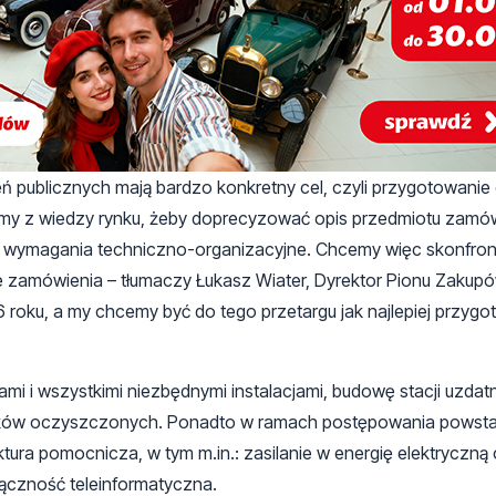
 publicznych mają bardzo konkretny cel, czyli przygotowanie
tamy z wiedzy rynku, żeby doprecyzować opis przedmiotu zamów
czne wymagania techniczno-organizacyjne. Chcemy więc skonfro
ne zamówienia – tłumaczy Łukasz Wiater, Dyrektor Pionu Zakupó
6 roku, a my chcemy być do tego przetargu jak najlepiej przygo
ami i wszystkimi niezbędnymi instalacjami, budowę stacji uzdat
eków oczyszczonych. Ponadto w ramach postępowania powstan
tura pomocnicza, w tym m.in.: zasilanie w energię elektryczną
 łączność teleinformatyczna.