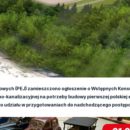
rowych (PEJ) zamieszczono ogłoszenie o Wstępnych Kons
-kanalizacyjnej na potrzeby budowy pierwszej polskiej 
nego udziału w przygotowaniach do nadchodzącego postęp