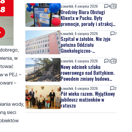
czwartek, 6 sierpnia 2026
4
Urodziny Biura Obsługi
Klienta w Pucku. Były
promocje, porady i atrakcje
dla najmłodszych
czwartek, 6 sierpnia 2026
7
Szpital w żałobie. Nie żyje
położna Oddziału
 dobrego,
Ginekologiczno-
Położniczego
ienia, w
czwartek, 6 sierpnia 2026
2
ntować
Nowy odcinek szlaku
rowerowego nad Bałtykiem.
w w PEJ. –
Powodem zmiany budowa
towani –
elektrowni jądrowej
czwartek, 6 sierpnia 2026
2
Pół wieku razem. Wyjątkowy
jubileusz małżonków w
niania wody,
ratuszu
ą sieci
 obiektów