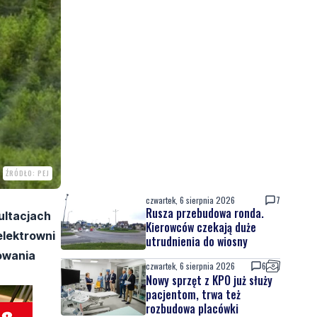
ŹRÓDŁO: PEJ
czwartek, 6 sierpnia 2026
7
Rusza przebudowa ronda.
ultacjach
Kierowców czekają duże
elektrowni
utrudnienia do wiosny
owania
czwartek, 6 sierpnia 2026
6
Nowy sprzęt z KPO już służy
pacjentom, trwa też
rozbudowa placówki