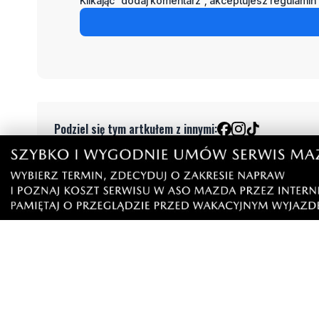
Klikając "dodaj komentarz", akceptujesz regulamin 
Podziel się tym artkułem z innymi:
Czytaj również
9