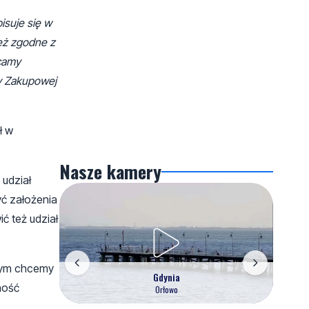
isuje się w
ież zgodne z
camy
y Zakupowej
ł w
Nasze kamery
 udział
ć założenia
ć też udział
órym chcemy
Gdynia
ność
Orłowo