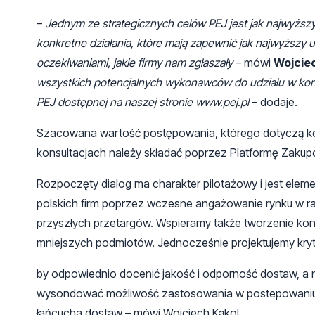
–
Jednym ze strategicznych celów PEJ jest jak najwyższ
konkretne działania, które mają zapewnić jak najwyższy u
oczekiwaniami, jakie firmy nam zgłaszały
– mówi
Wojcie
wszystkich potencjalnych wykonawców do udziału w kon
PEJ dostępnej na naszej stronie www.pej.pl
– dodaje.
Szacowana wartość postępowania, którego dotyczą kons
konsultacjach należy składać poprzez Platformę Zakupo
Rozpoczęty dialog ma charakter pilotażowy i jest elemen
polskich firm poprzez wczesne angażowanie rynku w r
przyszłych przetargów. Wspieramy także tworzenie kons
mniejszych podmiotów. Jednocześnie projektujemy kryt
by odpowiednio docenić jakość i odporność dostaw, a n
wysondować możliwość zastosowania w postepowaniu 
łańcucha dostaw – mówi Wojciech Kąkol.