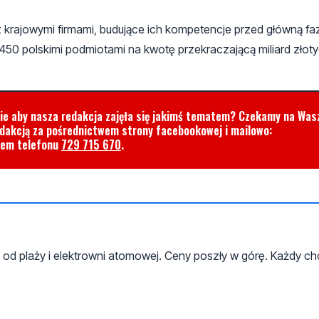
 z krajowymi firmami, budujące ich kompetencje przed główną fa
d 450 polskimi podmiotami na kwotę przekraczającą miliard złoty
cie aby nasza redakcja zajęła się jakimś tematem? Czekamy na Was
edakcją za pośrednictwem strony facebookowej i mailowo:
rem telefonu
729 715 670
.
 od plaży i elektrowni atomowej. Ceny poszły w górę. Każdy ch