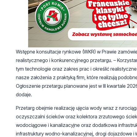
Wstępne konsultacje rynkowe (WKR) w Prawie zamówień
realistycznego i konkurencyjnego przetargu. – Korzys
tym technologie oraz zakres prac i określić realisty
nasze założenia z praktyką firm, które realizują podob
Ogłoszenie przetargu planowane jest w III kwartale 202
dodaje.
Przetarg obejmie realizację ujęcia wody wraz z rurociąg
oczyszczalni ścieków oraz kolektora zrzutowego ści
wodociągowe i kanalizacyjne oraz dodatkowa infrastruk
infrastruktury wodno-kanalizacyjnej, drogi dojazdowe i