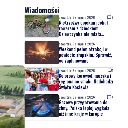
Wiadomości
czwartek, 6 sierpnia 2026
9
Nietrzeźwy opiekun jechał
rowerem z dzieckiem.
Dziewczynka nie miała
kasku
czwartek, 6 sierpnia 2026
Weekend pełen atrakcji w
powiecie słupskim. Sprawdź,
co zaplanowano
czwartek, 6 sierpnia 2026
1
Kolorowy korowód, muzyka i
regionalne smaki. Nadchodzi
Święto Kociewia
czwartek, 6 sierpnia 2026
7
Gazowe przygotowania do
zimy. Polska lepiej wygląda
niż inne kraje w Europie