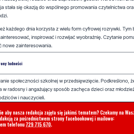
a stała się okazją do wspólnego promowania czytelnictwa or
dzi.
 każdego dnia korzysta z wielu form cyfrowej rozrywki. Tym b
 zainteresować, inspirować i rozwijać wyobraźnię. Czytanie po
ć nowe zainteresowania.
rony ludności
ie społeczności szkolnej w przedsięwzięcie. Podkreślono, że
óra w radosny i angażujący sposób zachęca dzieci oraz młodzie
odziców i nauczycieli.
cie aby nasza redakcja zajęła się jakimś tematem? Czekamy na Was
edakcją za pośrednictwem strony facebookowej i mailowo:
rem telefonu
729 715 670
.