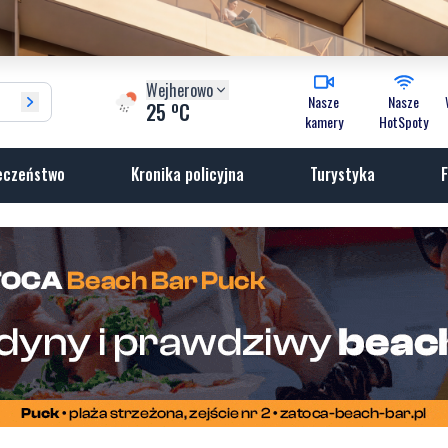
Wejherowo
Nasze
Nasze
o
25
C
kamery
HotSpoty
eczeństwo
Kronika policyjna
Turystyka
F