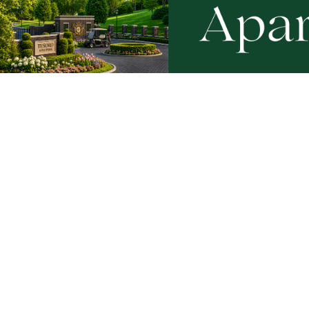
WAŻNE
Pożar stolarni. "Ogniem objęty jest
PEJ prze
cały budynek"
elektrown
Choczew
Artykuły
Informacje
Wiadomości
O portalu
Sport
Kontakt
Kultura
Regulamin
Społeczeństwo
Polityka prywatności
Kronika policyjna
Reklama