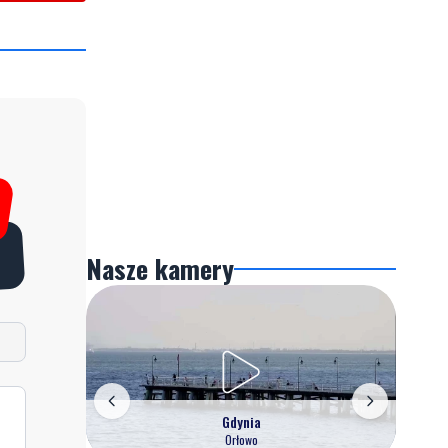
Nasze kamery
Gdynia
Orłowo