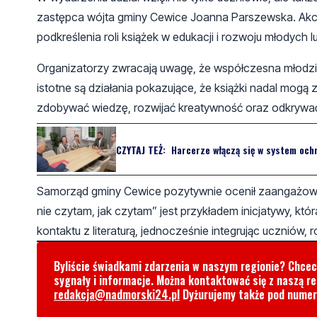
zastępca wójta gminy Cewice Joanna Parszewska. Akcj
podkreślenia roli książek w edukacji i rozwoju młodych lu
Organizatorzy zwracają uwagę, że współczesna młodzież
istotne są działania pokazujące, że książki nadal mogą
zdobywać wiedzę, rozwijać kreatywność oraz odkrywa
CZYTAJ TEŻ:
Harcerze włączą się w system och
Samorząd gminy Cewice pozytywnie ocenił zaangażowan
nie czytam, jak czytam” jest przykładem inicjatywy, kt
kontaktu z literaturą, jednocześnie integrując uczniów, r
Byliście świadkami zdarzenia w naszym regionie? Chce
sygnały i informacje. Można kontaktować się z naszą r
redakcja@nadmorski24.pl
Dyżurujemy także pod nume