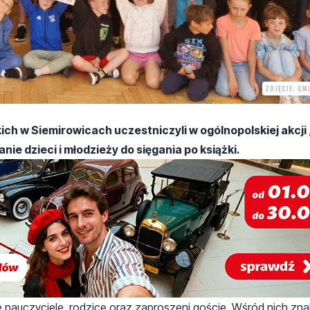
ZDJĘCIE: GM
ch w Siemirowicach uczestniczyli w ogólnopolskiej akcji 
ie dzieci i młodzieży do sięgania po książki.
że nauczyciele, rodzice oraz zaproszeni goście. Wśród nich znal