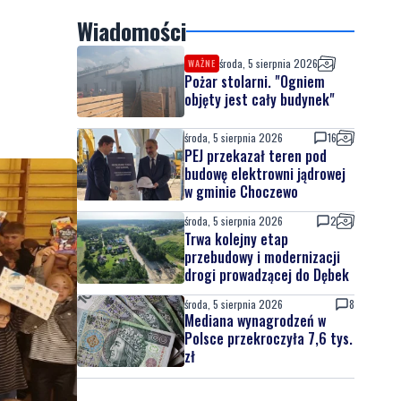
Wiadomości
środa, 5 sierpnia 2026
WAŻNE
Pożar stolarni. "Ogniem
objęty jest cały budynek"
środa, 5 sierpnia 2026
16
PEJ przekazał teren pod
budowę elektrowni jądrowej
w gminie Choczewo
środa, 5 sierpnia 2026
2
Trwa kolejny etap
przebudowy i modernizacji
drogi prowadzącej do Dębek
środa, 5 sierpnia 2026
8
Mediana wynagrodzeń w
Polsce przekroczyła 7,6 tys.
zł