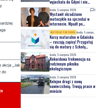
wyjechała do Gdyni i nie
az
wróciła
środa, 5 sierpnia 2026
3
Wystawił skradzione
motocykle na sprzedaż w
ardziej
internecie. Wpadł po
zgłoszeniu właściciela
maga
środa, 5 sierpnia 2026
MATERIAŁ PARTNERA
Kursy maturalne w Gdańsku
– ruszają zapisy! Przygotuj
się do matury z Szkołą
Effective Teaching!
środa, 5 sierpnia 2026
Rekordowa frekwencja na
rodzinnym pikniku
 akcja „Jak
ekologicznym
ż do
środa, 5 sierpnia 2026
Kolejne drogi z nową
nawierzchnią. Trwają prace w
ze
mieście