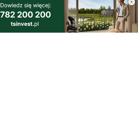
×
2
dowy i
dzącej do
morski24.pl - portal informacyjny z Małego Trójmiasta Kaszubskiego.
ja codzienna dawka najnowszych wiadomości z najbliższej okolicy.
ormacje społeczne, kulturalne i sportowe z Wejherowa, Pucka, Redy, Rumi i
lic. Zawsze sprawdzone i aktualne info dla mieszkańców Małego Trójmiasta
szubskiego.