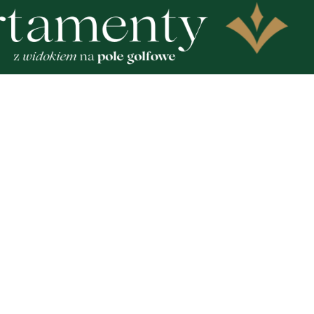
16
kazał teren pod budowę
Trwa kolejny etap przebu
i jądrowej w gminie
modernizacji drogi prowa
o
Dębek
Zobacz
Nad
Two
Fotogalerie
Inf
Nasze HotSpoty
oko
Nasze kamery
Ka
Praca
Praca IT Gdańsk
GoWork.pl