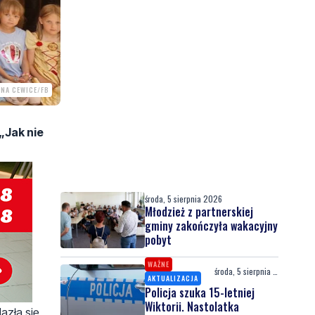
INA CEWICE/FB
„Jak nie
środa, 5 sierpnia 2026
Młodzież z partnerskiej
gminy zakończyła wakacyjny
pobyt
WAŻNE
środa, 5 sierpnia 2026
AKTUALIZACJA
Policja szuka 15-letniej
Wiktorii. Nastolatka
azła się