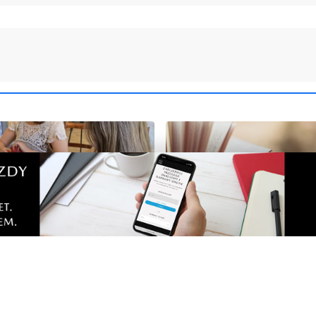
NOWE
e inspiracje w muzeum.
Ruszył konkurs kreatywn
warsztaty i twórcze
młodych mieszkańców. S
a
jak wziąć udział