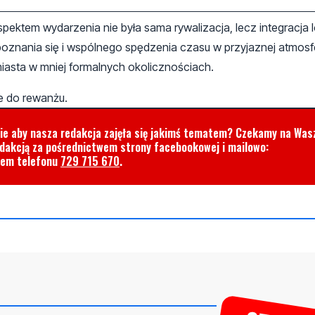
pektem wydarzenia nie była sama rywalizacja, lecz integracja l
poznania się i wspólnego spędzenia czasu w przyjaznej atmosfe
iasta w mniej formalnych okolicznościach.
ie do rewanżu.
cie aby nasza redakcja zajęła się jakimś tematem? Czekamy na Was
edakcją za pośrednictwem strony facebookowej i mailowo:
rem telefonu
729 715 670
.