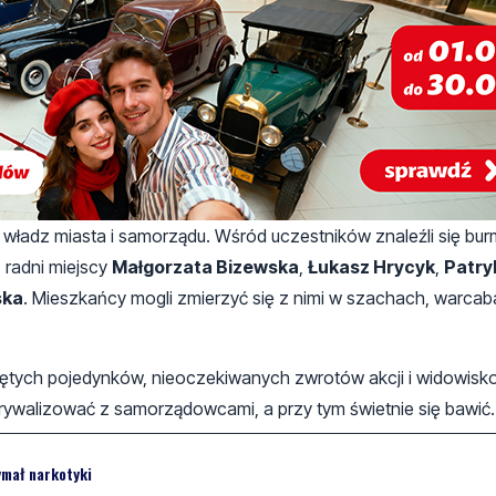
e władz miasta i samorządu. Wśród uczestników znaleźli się bur
,
radni miejscy
Małgorzata Bizewska
,
Łukasz Hrycyk
,
Patry
ska
. Mieszkańcy mogli zmierzyć się z nimi w szachach, warcab
ciętych pojedynków, nieoczekiwanych zwrotów akcji i widowis
 rywalizować z samorządowcami, a przy tym świetnie się bawić.
mał narkotyki