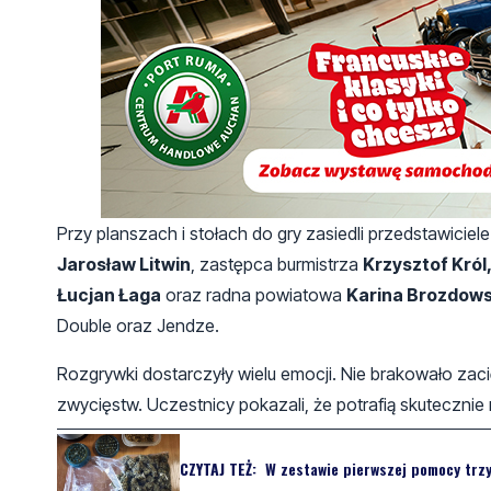
Przy planszach i stołach do gry zasiedli przedstawiciel
Jarosław Litwin
, zastępca burmistrza
Krzysztof Król
Łucjan Łaga
oraz radna powiatowa
Karina Brozdow
Double oraz Jendze.
Rozgrywki dostarczyły wielu emocji. Nie brakowało za
zwycięstw. Uczestnicy pokazali, że potrafią skutecznie
CZYTAJ TEŻ:
W zestawie pierwszej pomocy trzy