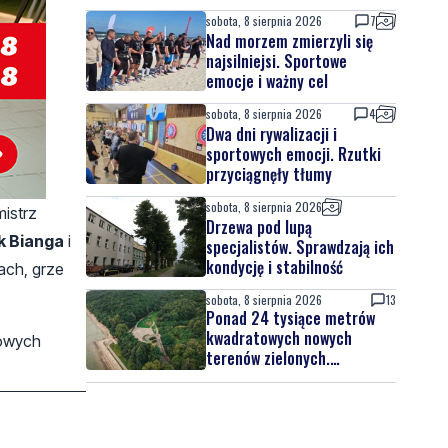
sobota, 8 sierpnia 2026
7
Nad morzem zmierzyli się
najsilniejsi. Sportowe
emocje i ważny cel
sobota, 8 sierpnia 2026
4
Dwa dni rywalizacji i
sportowych emocji. Rzutki
przyciągnęły tłumy
sobota, 8 sierpnia 2026
mistrz
Drzewa pod lupą
k Bianga
i
specjalistów. Sprawdzają ich
kondycję i stabilność
ach, grze
sobota, 8 sierpnia 2026
13
Ponad 24 tysiące metrów
kwadratowych nowych
kowych
terenów zielonych.
Powstanie nowa przestrzeń
do wypoczynku