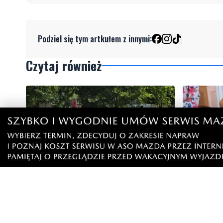
Podziel się tym artkułem z innymi:
Czytaj również
NOWE
NOWE
Tu można znaleźć prawdziwe
Wakacyjn
perełki. Pchli targ cieszy się
Rodzinne 
zainteresowaniem
spotkani