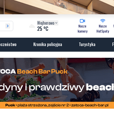
Wejherowo
Nasze
Nasze
o
25
C
kamery
HotSpoty
eczeństwo
Kronika policyjna
Turystyka
F