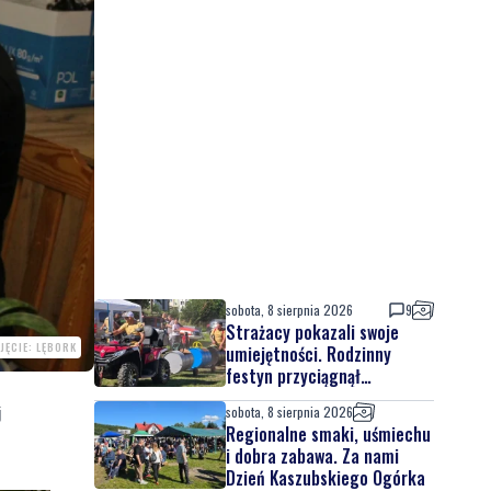
sobota, 8 sierpnia 2026
9
Strażacy pokazali swoje
JĘCIE: LĘBORK
umiejętności. Rodzinny
festyn przyciągnął
mieszkańców oraz gości
j
sobota, 8 sierpnia 2026
Regionalne smaki, uśmiechu
i dobra zabawa. Za nami
Dzień Kaszubskiego Ogórka