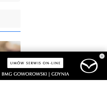
×
y dla
prawdź,