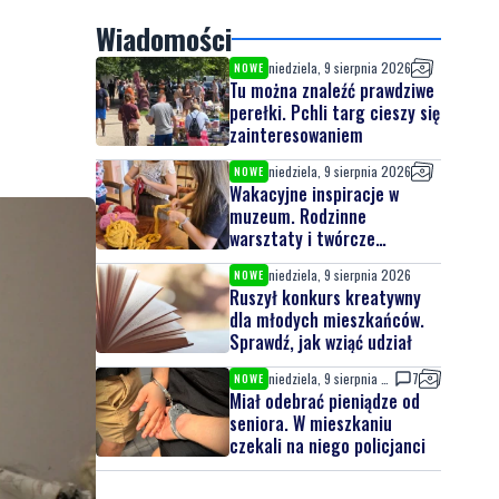
Wiadomości
niedziela, 9 sierpnia 2026
NOWE
Tu można znaleźć prawdziwe
perełki. Pchli targ cieszy się
zainteresowaniem
niedziela, 9 sierpnia 2026
NOWE
Wakacyjne inspiracje w
muzeum. Rodzinne
warsztaty i twórcze
spotkania
niedziela, 9 sierpnia 2026
NOWE
Ruszył konkurs kreatywny
dla młodych mieszkańców.
Sprawdź, jak wziąć udział
niedziela, 9 sierpnia 2026
7
NOWE
Miał odebrać pieniądze od
seniora. W mieszkaniu
czekali na niego policjanci